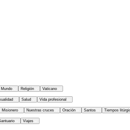
Mundo
Religión
Vaticano
xualidad
Salud
Vida profesional
Misionero
Nuestras cruces
Oración
Santos
Tiempos litúrgi
Santuario
Viajes