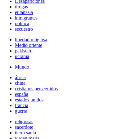
Desapariciones
drogas
eutanasia
inmigrantes
política
secuestro
libertad religiosa
Medio oriente
pakistan
ucrania
Mundo
áfrica
china
cristianos perseguidos
españa
estados unidos
francia
guerra
religiosas
sacerdote
tierra santa
virgen maria