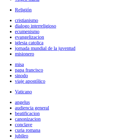
Religión
cristianismo
dialogo interreligioso
ecumenismo
evangelizacion
iglesia catolica
jornada mundial de la juventud
misionero
misa
papa francisco
sinodo
viaje apostólico
Vaticano
angelus
audiencia general
beatificacion
canonizacion
conclave
curia romana
jubileo