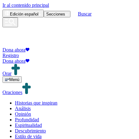
Ir al contenido principal
Buscar
Edición
español
Secciones
Dona ahora
Registro
Dona ahora
Orar
Menú
Oraciones
Historias que inspiran
Análisis
Opinión
Profundidad
Espiritualidad
Descubrimiento
Estilo de vida