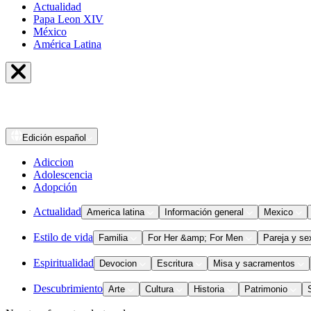
Actualidad
Papa Leon XIV
México
América Latina
Edición
español
Adiccion
Adolescencia
Adopción
Actualidad
America latina
Información general
Mexico
Estilo de vida
Familia
For Her &amp; For Men
Pareja y se
Espiritualidad
Devocion
Escritura
Misa y sacramentos
Descubrimiento
Arte
Cultura
Historia
Patrimonio