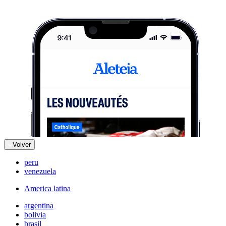
Volver
peru
venezuela
America latina
argentina
bolivia
brasil