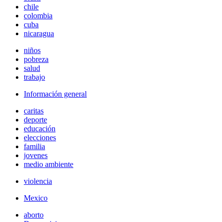
chile
colombia
cuba
nicaragua
niños
pobreza
salud
trabajo
Información general
caritas
deporte
educación
elecciones
familia
jovenes
medio ambiente
violencia
Mexico
aborto