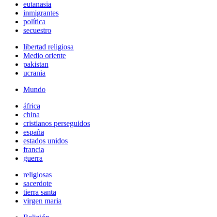
eutanasia
inmigrantes
política
secuestro
libertad religiosa
Medio oriente
pakistan
ucrania
Mundo
áfrica
china
cristianos perseguidos
españa
estados unidos
francia
guerra
religiosas
sacerdote
tierra santa
virgen maria