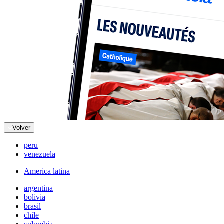
Volver
peru
venezuela
America latina
argentina
bolivia
brasil
chile