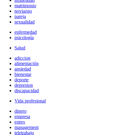
infidelidad
matrimonio
noviazgo
pareja
sexualidad
enfermedad
psicología
Salud
adiccion
alimentación
ansiedad
bienestar
deporte
depresion
discapacidad
Vida profesional
dinero
empresa
estres
management
teletrabajo