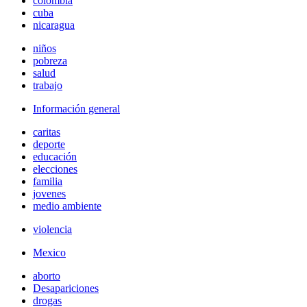
colombia
cuba
nicaragua
niños
pobreza
salud
trabajo
Información general
caritas
deporte
educación
elecciones
familia
jovenes
medio ambiente
violencia
Mexico
aborto
Desapariciones
drogas