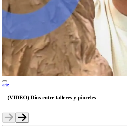
arte
J
(VIDEO) Dios entre talleres y pinceles