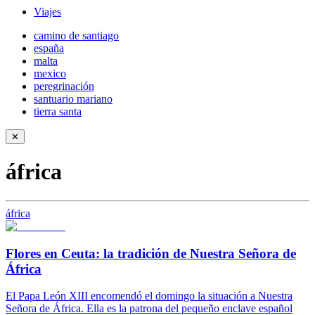
Viajes
camino de santiago
españa
malta
mexico
peregrinación
santuario mariano
tierra santa
✕
áfrica
áfrica
Flores en Ceuta: la tradición de Nuestra Señora de
África
El Papa León XIII encomendó el domingo la situación a Nuestra
Señora de África. Ella es la patrona del pequeño enclave español