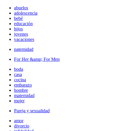
abuelos
adolescencia
bebé
educación
hijos
jovenes
vacaciones
paternidad
For Her &amp; For Men
boda
casa
cocina
embarazo
hombre
maternidad
mujer
Pareja y sexualidad
amor
divorcio