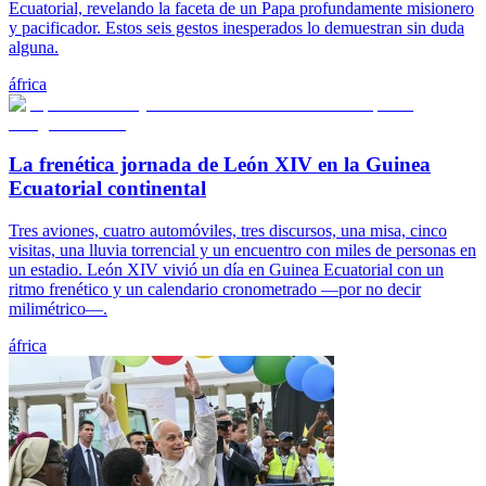
Ecuatorial, revelando la faceta de un Papa profundamente misionero
y pacificador. Estos seis gestos inesperados lo demuestran sin duda
alguna.
áfrica
La frenética jornada de León XIV en la Guinea
Ecuatorial continental
Tres aviones, cuatro automóviles, tres discursos, una misa, cinco
visitas, una lluvia torrencial y un encuentro con miles de personas en
un estadio. León XIV vivió un día en Guinea Ecuatorial con un
ritmo frenético y un calendario cronometrado —por no decir
milimétrico—.
áfrica