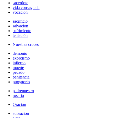
sacerdote
vida consagrada
vocacion
sacrificio
salvacion
sufrimiento
tentación
Nuestras cruces
demonio
exorcismo
infierno
muerte
pecado
penitencia
purgatorio
padrenuestro
rosario
Oración
adoracion