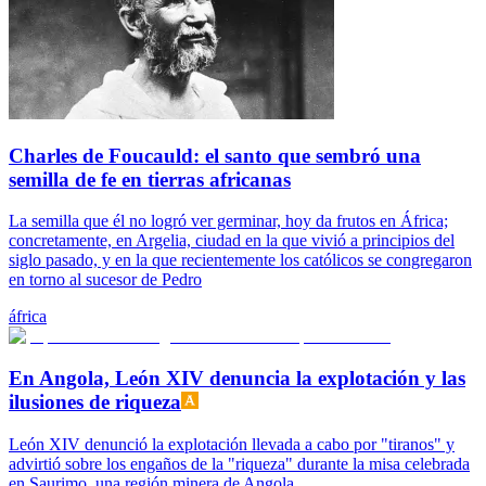
Charles de Foucauld: el santo que sembró una
semilla de fe en tierras africanas
La semilla que él no logró ver germinar, hoy da frutos en África;
concretamente, en Argelia, ciudad en la que vivió a principios del
siglo pasado, y en la que recientemente los católicos se congregaron
en torno al sucesor de Pedro
áfrica
En Angola, León XIV denuncia la explotación y las
ilusiones de riqueza
León XIV denunció la explotación llevada a cabo por "tiranos" y
advirtió sobre los engaños de la "riqueza" durante la misa celebrada
en Saurimo, una región minera de Angola