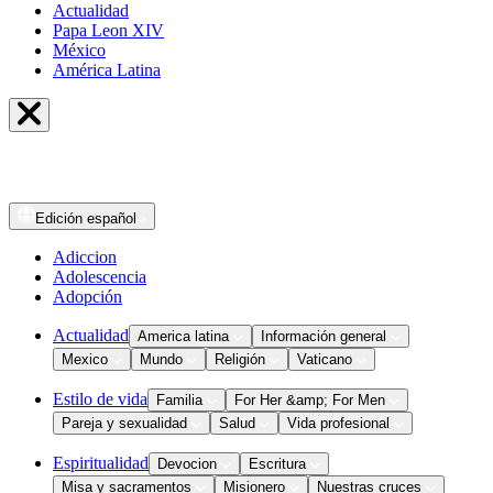
Actualidad
Papa Leon XIV
México
América Latina
Edición
español
Adiccion
Adolescencia
Adopción
Actualidad
America latina
Información general
Mexico
Mundo
Religión
Vaticano
Estilo de vida
Familia
For Her &amp; For Men
Pareja y sexualidad
Salud
Vida profesional
Espiritualidad
Devocion
Escritura
Misa y sacramentos
Misionero
Nuestras cruces