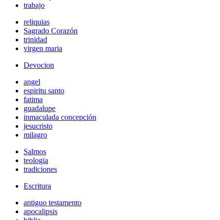
trabajo
reliquias
Sagrado Corazón
trinidad
virgen maria
Devocion
angel
espiritu santo
fatima
guadalupe
inmaculada concepción
jesucristo
milagro
Salmos
teologia
tradiciones
Escritura
antiguo testamento
apocalipsis