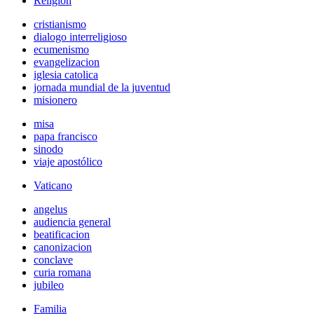
Religión
cristianismo
dialogo interreligioso
ecumenismo
evangelizacion
iglesia catolica
jornada mundial de la juventud
misionero
misa
papa francisco
sinodo
viaje apostólico
Vaticano
angelus
audiencia general
beatificacion
canonizacion
conclave
curia romana
jubileo
Familia