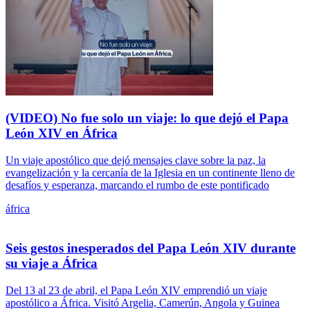
(VIDEO) No fue solo un viaje: lo que dejó el Papa
León XIV en África
Un viaje apostólico que dejó mensajes clave sobre la paz, la
evangelización y la cercanía de la Iglesia en un continente lleno de
desafíos y esperanza, marcando el rumbo de este pontificado
áfrica
Seis gestos inesperados del Papa León XIV durante
su viaje a África
Del 13 al 23 de abril, el Papa León XIV emprendió un viaje
apostólico a África. Visitó Argelia, Camerún, Angola y Guinea