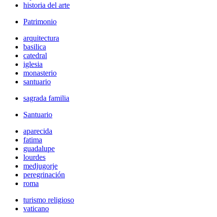
historia del arte
Patrimonio
arquitectura
basilica
catedral
iglesia
monasterio
santuario
sagrada familia
Santuario
aparecida
fatima
guadalupe
lourdes
medjugorje
peregrinación
roma
turismo religioso
vaticano