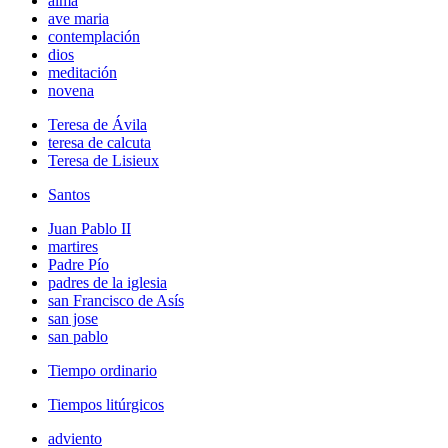
alma
ave maria
contemplación
dios
meditación
novena
Teresa de Ávila
teresa de calcuta
Teresa de Lisieux
Santos
Juan Pablo II
martires
Padre Pío
padres de la iglesia
san Francisco de Asís
san jose
san pablo
Tiempo ordinario
Tiempos litúrgicos
adviento