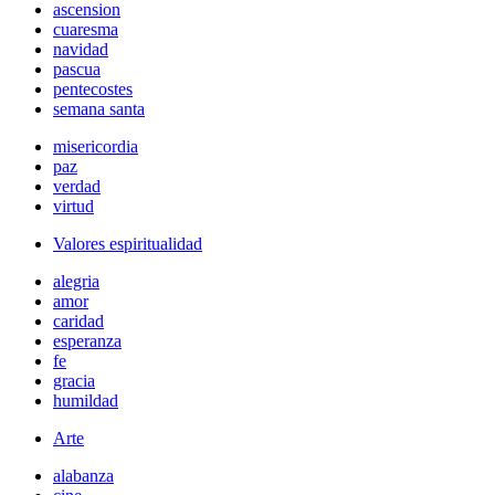
ascension
cuaresma
navidad
pascua
pentecostes
semana santa
misericordia
paz
verdad
virtud
Valores espiritualidad
alegria
amor
caridad
esperanza
fe
gracia
humildad
Arte
alabanza