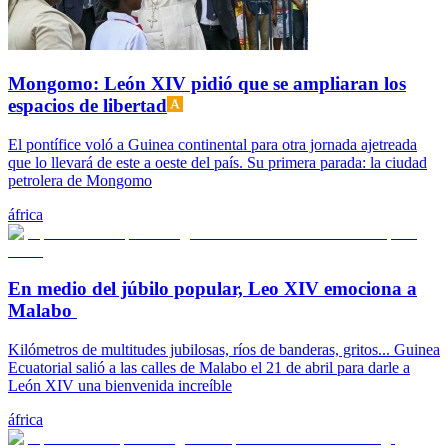
Mongomo: León XIV pidió que se ampliaran los
espacios de libertad
El pontífice voló a Guinea continental para otra jornada ajetreada
que lo llevará de este a oeste del país. Su primera parada: la ciudad
petrolera de Mongomo
áfrica
En medio del júbilo popular, Leo XIV emociona a
Malabo
Kilómetros de multitudes jubilosas, ríos de banderas, gritos... Guinea
Ecuatorial salió a las calles de Malabo el 21 de abril para darle a
León XIV una bienvenida increíble
áfrica