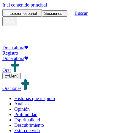
Ir al contenido principal
Buscar
Edición
español
Secciones
Dona ahora
Registro
Dona ahora
Orar
Menú
Oraciones
Historias que inspiran
Análisis
Opinión
Profundidad
Espiritualidad
Descubrimiento
Estilo de vida