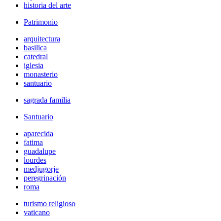
historia del arte
Patrimonio
arquitectura
basilica
catedral
iglesia
monasterio
santuario
sagrada familia
Santuario
aparecida
fatima
guadalupe
lourdes
medjugorje
peregrinación
roma
turismo religioso
vaticano