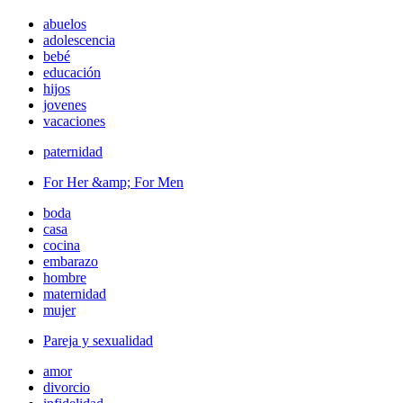
abuelos
adolescencia
bebé
educación
hijos
jovenes
vacaciones
paternidad
For Her &amp; For Men
boda
casa
cocina
embarazo
hombre
maternidad
mujer
Pareja y sexualidad
amor
divorcio