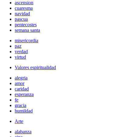
ascension
cuaresma
navidad
pascua
pentecostes
semana santa
misericordia
paz
verdad
virtud
Valores espiritualidad
alegria
amor
caridad
esperanza
fe
gracia
humildad
Arte
alabanza