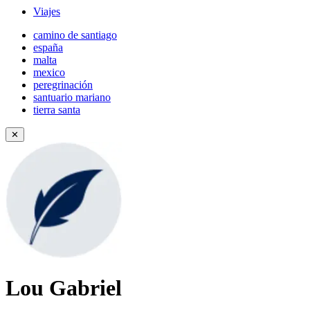
Viajes
camino de santiago
españa
malta
mexico
peregrinación
santuario mariano
tierra santa
✕
Lou Gabriel