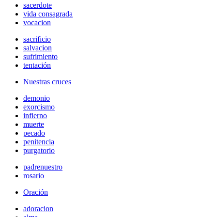
sacerdote
vida consagrada
vocacion
sacrificio
salvacion
sufrimiento
tentación
Nuestras cruces
demonio
exorcismo
infierno
muerte
pecado
penitencia
purgatorio
padrenuestro
rosario
Oración
adoracion