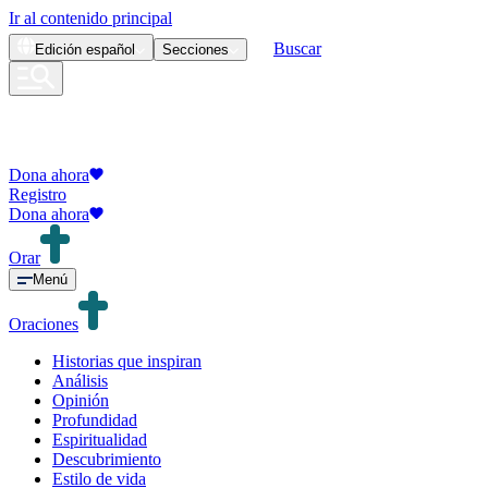
Ir al contenido principal
Buscar
Edición
español
Secciones
Dona ahora
Registro
Dona ahora
Orar
Menú
Oraciones
Historias que inspiran
Análisis
Opinión
Profundidad
Espiritualidad
Descubrimiento
Estilo de vida