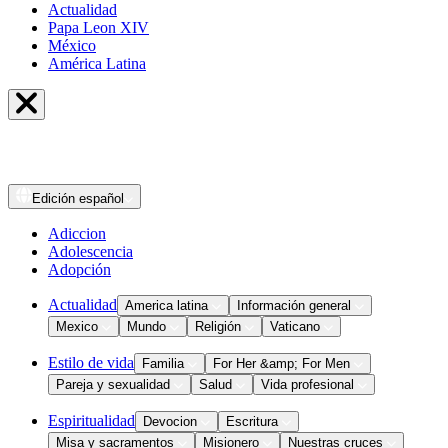
Actualidad
Papa Leon XIV
México
América Latina
Edición
español
Adiccion
Adolescencia
Adopción
Actualidad
America latina
Información general
Mexico
Mundo
Religión
Vaticano
Estilo de vida
Familia
For Her &amp; For Men
Pareja y sexualidad
Salud
Vida profesional
Espiritualidad
Devocion
Escritura
Misa y sacramentos
Misionero
Nuestras cruces