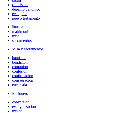
biblia
catecismo
derecho canonico
evangelio
nuevo testamento
liturgia
matrimonio
misa
sacramentos
Misa y sacramentos
bautismo
bendición
comunion
confesion
confirmacion
consagracion
eucaristia
Misionero
conversion
evangelizacion
mision