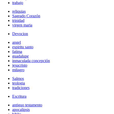
trabajo
reliquias
Sagrado Corazón
trinidad
virgen maria
Devocion
angel
espiritu santo
fatima
guadalupe
inmaculada concepción
jesucristo
milagro
Salmos
teologia
tradiciones
Escritura
antiguo testamento
apocalipsis