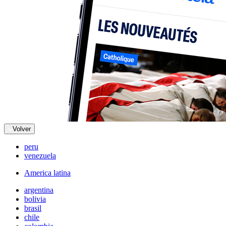
Volver
peru
venezuela
America latina
argentina
bolivia
brasil
chile