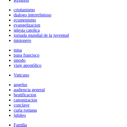
Religión
cristianismo
dialogo interreligioso
ecumenismo
evangelizacion
iglesia catolica
jornada mundial de la juventud
misionero
misa
papa francisco
sinodo
viaje apostólico
Vaticano
angelus
audiencia general
beatificacion
canonizacion
conclave
curia romana
jubileo
Familia