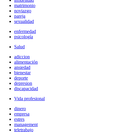
infidelidad
matrimonio
noviazgo
pareja
sexualidad
enfermedad
psicología
Salud
adiccion
alimentación
ansiedad
bienestar
deporte
depresion
discapacidad
Vida profesional
dinero
empresa
estres
management
teletrabajo