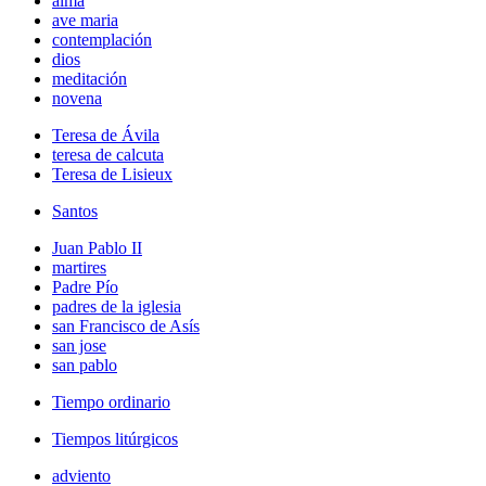
alma
ave maria
contemplación
dios
meditación
novena
Teresa de Ávila
teresa de calcuta
Teresa de Lisieux
Santos
Juan Pablo II
martires
Padre Pío
padres de la iglesia
san Francisco de Asís
san jose
san pablo
Tiempo ordinario
Tiempos litúrgicos
adviento