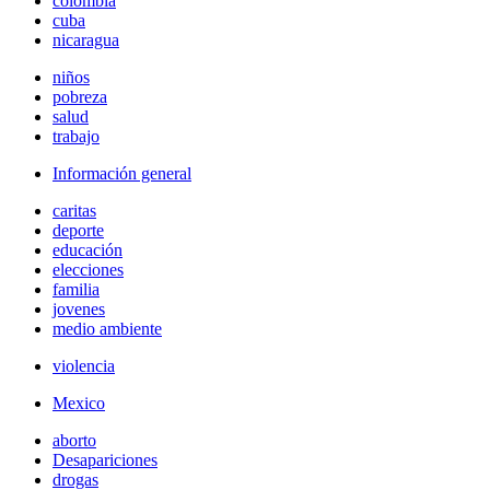
colombia
cuba
nicaragua
niños
pobreza
salud
trabajo
Información general
caritas
deporte
educación
elecciones
familia
jovenes
medio ambiente
violencia
Mexico
aborto
Desapariciones
drogas