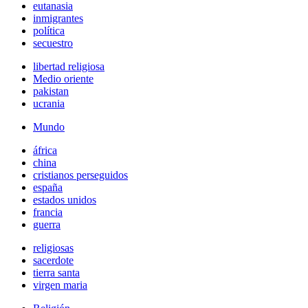
eutanasia
inmigrantes
política
secuestro
libertad religiosa
Medio oriente
pakistan
ucrania
Mundo
áfrica
china
cristianos perseguidos
españa
estados unidos
francia
guerra
religiosas
sacerdote
tierra santa
virgen maria