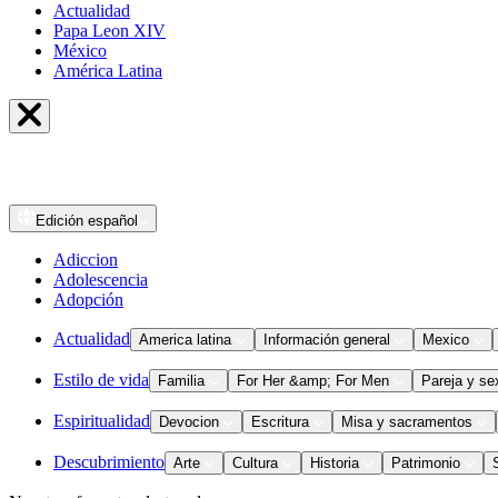
Actualidad
Papa Leon XIV
México
América Latina
Edición
español
Adiccion
Adolescencia
Adopción
Actualidad
America latina
Información general
Mexico
Estilo de vida
Familia
For Her &amp; For Men
Pareja y se
Espiritualidad
Devocion
Escritura
Misa y sacramentos
Descubrimiento
Arte
Cultura
Historia
Patrimonio