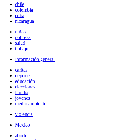
chile
colombia
cuba
nicaragua
niños
pobreza
salud
trabajo
Información general
caritas
deporte
educación
elecciones
familia
jovenes
medio ambiente
violencia
Mexico
aborto