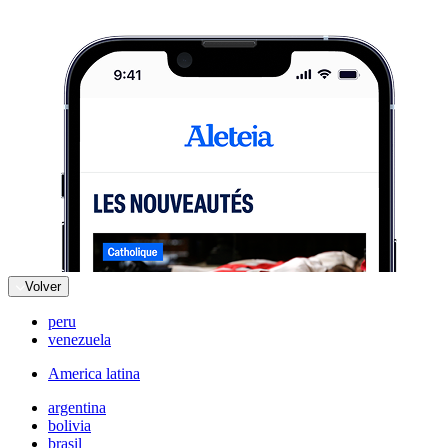
Volver
peru
venezuela
America latina
argentina
bolivia
brasil