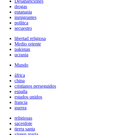
Desapariciones
drogas
eutanasia
inmigrantes
política
secuestro
libertad religiosa
Medio oriente
pakistan
ucrania
Mundo
áfrica
china
cristianos perseguidos
españa
estados unidos
francia
guerra
religiosas
sacerdote
tierra santa
virgen maria