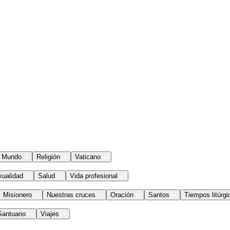
Mundo
Religión
Vaticano
xualidad
Salud
Vida profesional
Misionero
Nuestras cruces
Oración
Santos
Tiempos litúrgi
Santuario
Viajes