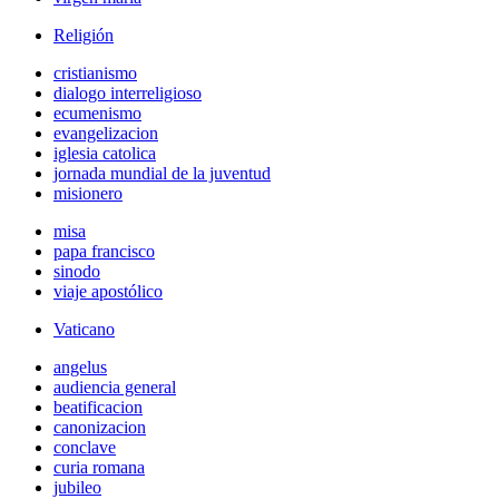
Religión
cristianismo
dialogo interreligioso
ecumenismo
evangelizacion
iglesia catolica
jornada mundial de la juventud
misionero
misa
papa francisco
sinodo
viaje apostólico
Vaticano
angelus
audiencia general
beatificacion
canonizacion
conclave
curia romana
jubileo