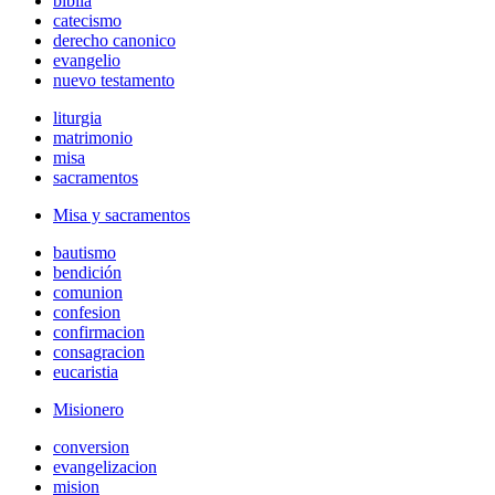
biblia
catecismo
derecho canonico
evangelio
nuevo testamento
liturgia
matrimonio
misa
sacramentos
Misa y sacramentos
bautismo
bendición
comunion
confesion
confirmacion
consagracion
eucaristia
Misionero
conversion
evangelizacion
mision