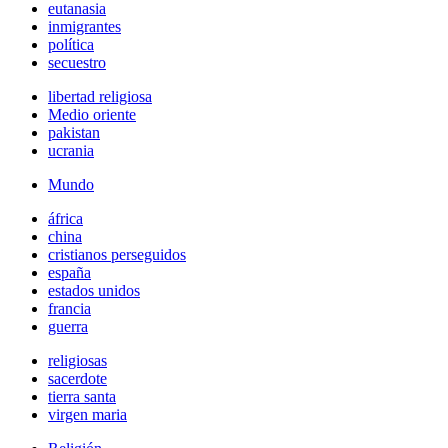
eutanasia
inmigrantes
política
secuestro
libertad religiosa
Medio oriente
pakistan
ucrania
Mundo
áfrica
china
cristianos perseguidos
españa
estados unidos
francia
guerra
religiosas
sacerdote
tierra santa
virgen maria