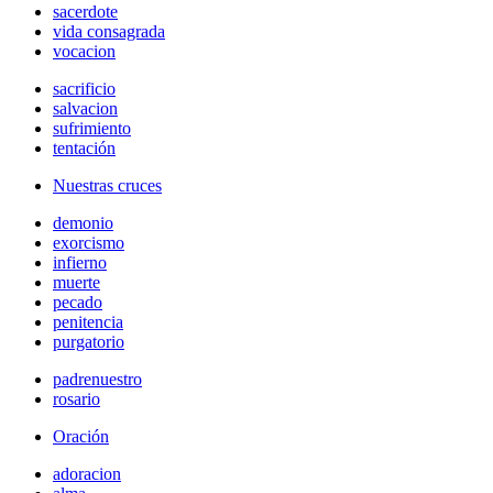
sacerdote
vida consagrada
vocacion
sacrificio
salvacion
sufrimiento
tentación
Nuestras cruces
demonio
exorcismo
infierno
muerte
pecado
penitencia
purgatorio
padrenuestro
rosario
Oración
adoracion