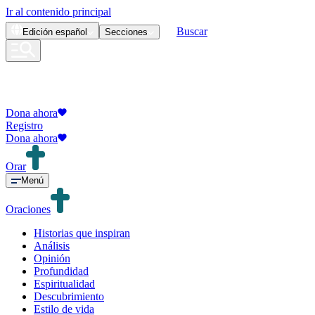
Ir al contenido principal
Buscar
Edición
español
Secciones
Dona ahora
Registro
Dona ahora
Orar
Menú
Oraciones
Historias que inspiran
Análisis
Opinión
Profundidad
Espiritualidad
Descubrimiento
Estilo de vida