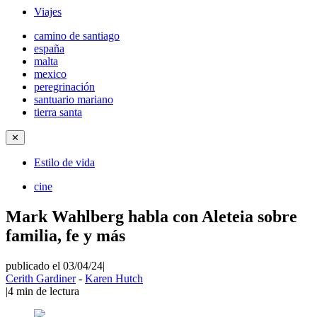
Viajes
camino de santiago
españa
malta
mexico
peregrinación
santuario mariano
tierra santa
✕
Estilo de vida
cine
Mark Wahlberg habla con Aleteia sobre
familia, fe y más
publicado el 03/04/24
|
Cerith Gardiner
-
Karen Hutch
|
4
min de lectura