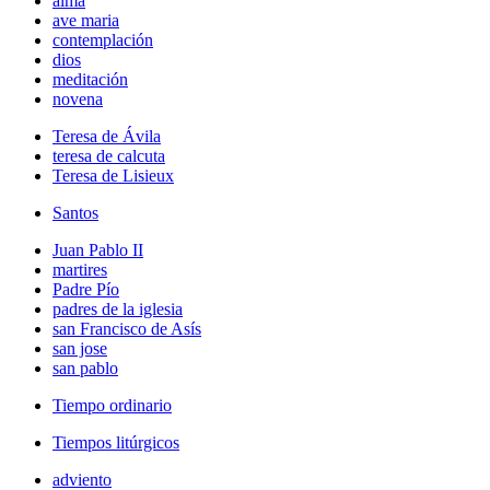
alma
ave maria
contemplación
dios
meditación
novena
Teresa de Ávila
teresa de calcuta
Teresa de Lisieux
Santos
Juan Pablo II
martires
Padre Pío
padres de la iglesia
san Francisco de Asís
san jose
san pablo
Tiempo ordinario
Tiempos litúrgicos
adviento