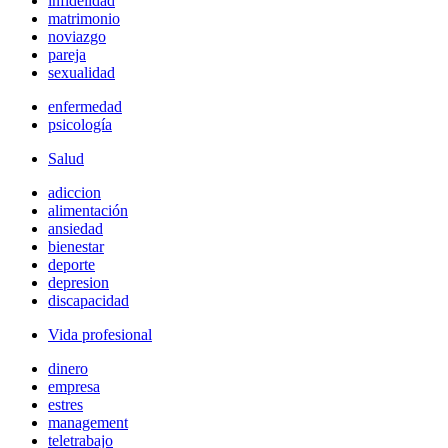
infidelidad
matrimonio
noviazgo
pareja
sexualidad
enfermedad
psicología
Salud
adiccion
alimentación
ansiedad
bienestar
deporte
depresion
discapacidad
Vida profesional
dinero
empresa
estres
management
teletrabajo