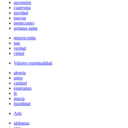
ascension
cuaresma
navidad
pascua
pentecostes
semana santa
misericordia
paz
verdad
virtud
Valores espiritualidad
alegria
amor
caridad
esperanza
fe
gracia
humildad
Arte
alabanza