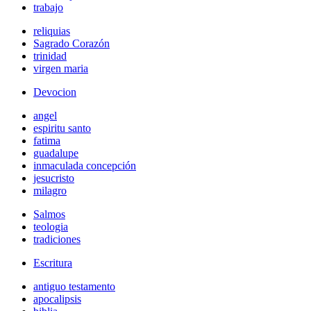
trabajo
reliquias
Sagrado Corazón
trinidad
virgen maria
Devocion
angel
espiritu santo
fatima
guadalupe
inmaculada concepción
jesucristo
milagro
Salmos
teologia
tradiciones
Escritura
antiguo testamento
apocalipsis