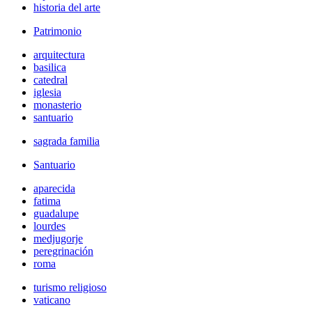
historia del arte
Patrimonio
arquitectura
basilica
catedral
iglesia
monasterio
santuario
sagrada familia
Santuario
aparecida
fatima
guadalupe
lourdes
medjugorje
peregrinación
roma
turismo religioso
vaticano