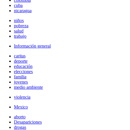
colombia
cuba
nicaragua
niños
pobreza
salud
trabajo
Información general
caritas
deporte
educación
elecciones
familia
jovenes
medio ambiente
violencia
Mexico
aborto
Desapariciones
drogas