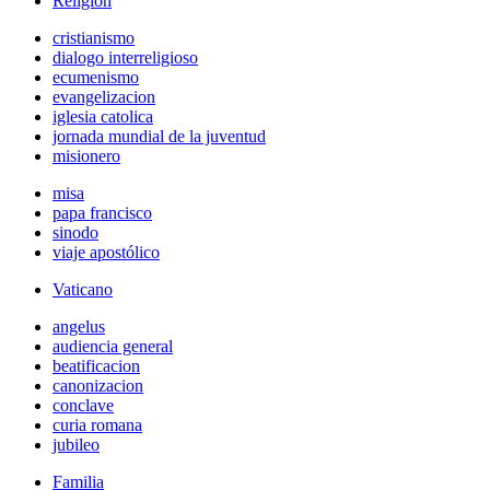
Religión
cristianismo
dialogo interreligioso
ecumenismo
evangelizacion
iglesia catolica
jornada mundial de la juventud
misionero
misa
papa francisco
sinodo
viaje apostólico
Vaticano
angelus
audiencia general
beatificacion
canonizacion
conclave
curia romana
jubileo
Familia