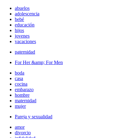
abuelos
adolescencia
bebé
educación
hijos
jovenes
vacaciones
paternidad
For Her &amp; For Men
boda
casa
cocina
embarazo
hombre
maternidad
mujer
Pareja y sexualidad
amor
divorcio