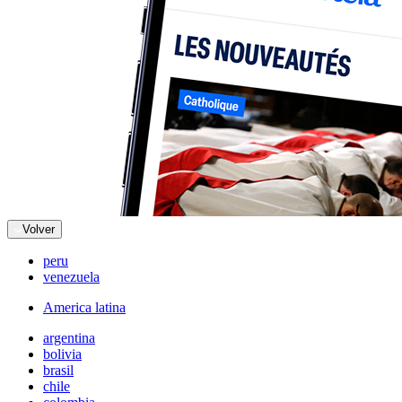
Volver
peru
venezuela
America latina
argentina
bolivia
brasil
chile