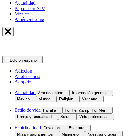
Actualidad
Papa Leon XIV
México
América Latina
Edición
español
Adiccion
Adolescencia
Adopción
Actualidad
America latina
Información general
Mexico
Mundo
Religión
Vaticano
Estilo de vida
Familia
For Her &amp; For Men
Pareja y sexualidad
Salud
Vida profesional
Espiritualidad
Devocion
Escritura
Misa y sacramentos
Misionero
Nuestras cruces