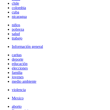
chile
colombia
cuba
nicaragua
niños
pobreza
salud
trabajo
Información general
caritas
deporte
educación
elecciones
familia
jovenes
medio ambiente
violencia
Mexico
aborto