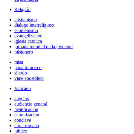
Religión
cristianismo
dialogo interreligioso
ecumenismo
evangelizacion
iglesia catolica
jornada mundial de la juventud
misionero
misa
papa francisco
sinodo
viaje apostólico
Vaticano
angelus
audiencia general
beatificacion
canonizacion
conclave
curia romana
jubileo