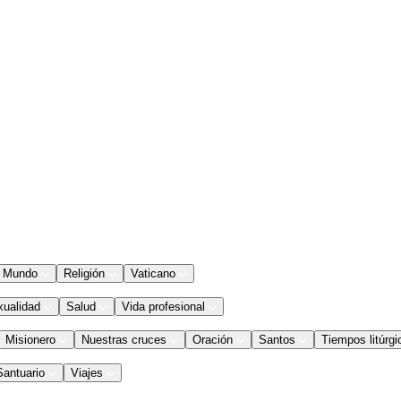
Mundo
Religión
Vaticano
xualidad
Salud
Vida profesional
Misionero
Nuestras cruces
Oración
Santos
Tiempos litúrgi
Santuario
Viajes