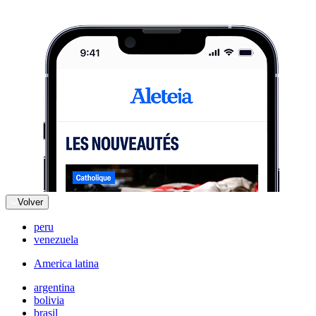
Volver
peru
venezuela
America latina
argentina
bolivia
brasil