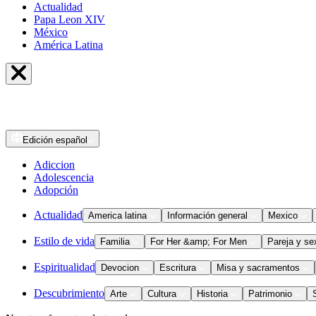
Actualidad
Papa Leon XIV
México
América Latina
Edición
español
Adiccion
Adolescencia
Adopción
Actualidad
America latina
Información general
Mexico
Estilo de vida
Familia
For Her &amp; For Men
Pareja y se
Espiritualidad
Devocion
Escritura
Misa y sacramentos
Descubrimiento
Arte
Cultura
Historia
Patrimonio