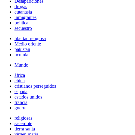
Desapariciones
drogas
eutanasia
inmigrantes
política
secuestro
libertad religiosa
Medio oriente
pakistan
ucrania
Mundo
áfrica
china
cristianos perseguidos
españa
estados unidos
francia
guerra
religiosas
sacerdote
tierra santa
virgen maria