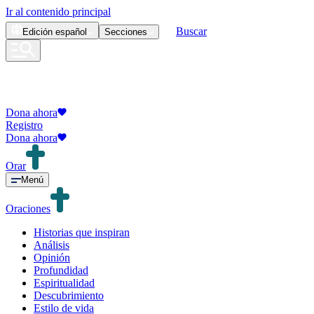
Ir al contenido principal
Buscar
Edición
español
Secciones
Dona ahora
Registro
Dona ahora
Orar
Menú
Oraciones
Historias que inspiran
Análisis
Opinión
Profundidad
Espiritualidad
Descubrimiento
Estilo de vida