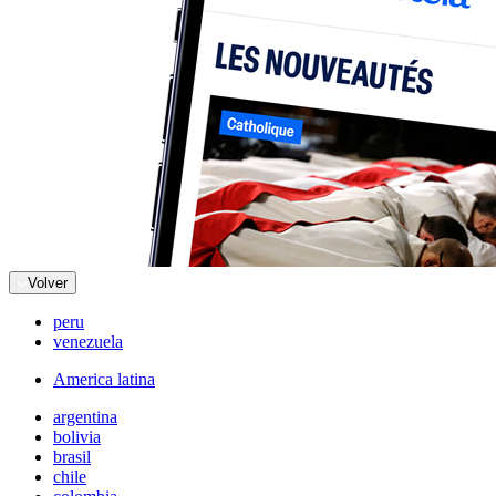
Volver
peru
venezuela
America latina
argentina
bolivia
brasil
chile