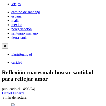
Viajes
camino de santiago
españa
malta
mexico
peregrinación
santuario mariano
tierra santa
✕
Espiritualidad
caridad
Reflexión cuaresmal: buscar santidad
para reflejar amor
publicado el 14/03/24
|
Daniel Esparza
|
3
min de lectura