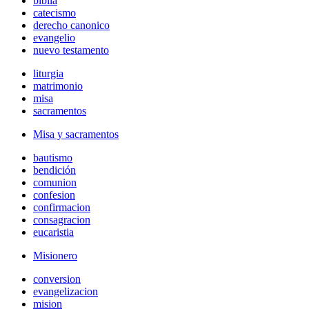
biblia
catecismo
derecho canonico
evangelio
nuevo testamento
liturgia
matrimonio
misa
sacramentos
Misa y sacramentos
bautismo
bendición
comunion
confesion
confirmacion
consagracion
eucaristia
Misionero
conversion
evangelizacion
mision