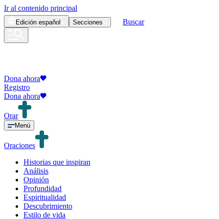
Ir al contenido principal
Buscar
Edición
español
Secciones
Dona ahora
Registro
Dona ahora
Orar
Menú
Oraciones
Historias que inspiran
Análisis
Opinión
Profundidad
Espiritualidad
Descubrimiento
Estilo de vida