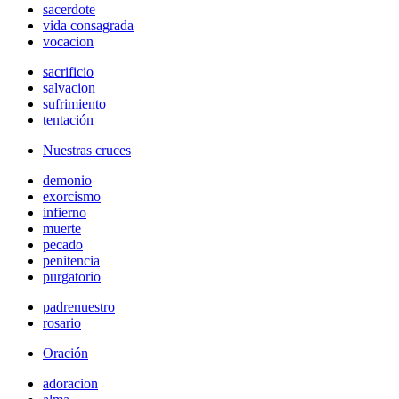
sacerdote
vida consagrada
vocacion
sacrificio
salvacion
sufrimiento
tentación
Nuestras cruces
demonio
exorcismo
infierno
muerte
pecado
penitencia
purgatorio
padrenuestro
rosario
Oración
adoracion