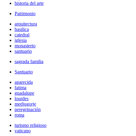
historia del arte
Patrimonio
arquitectura
basilica
catedral
iglesia
monasterio
santuario
sagrada familia
Santuario
aparecida
fatima
guadalupe
lourdes
medjugorje
peregrinación
roma
turismo religioso
vaticano