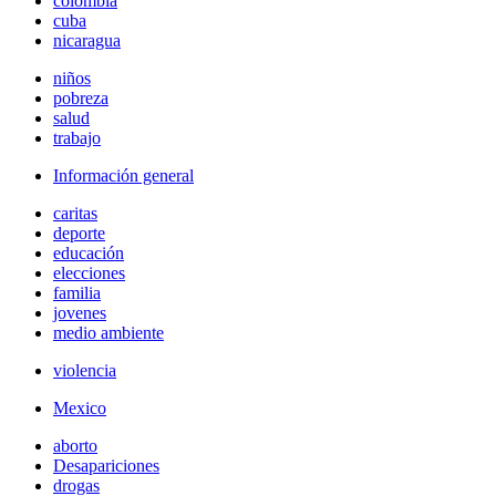
colombia
cuba
nicaragua
niños
pobreza
salud
trabajo
Información general
caritas
deporte
educación
elecciones
familia
jovenes
medio ambiente
violencia
Mexico
aborto
Desapariciones
drogas