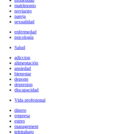
infidelidad
matrimonio
noviazgo
pareja
sexualidad
enfermedad
psicología
Salud
adiccion
alimentación
ansiedad
bienestar
deporte
depresion
discapacidad
Vida profesional
dinero
empresa
estres
management
teletrabajo