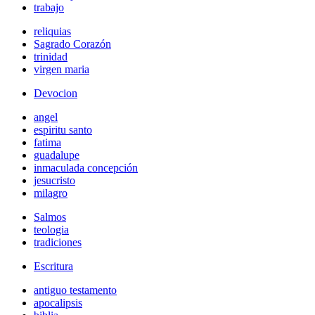
trabajo
reliquias
Sagrado Corazón
trinidad
virgen maria
Devocion
angel
espiritu santo
fatima
guadalupe
inmaculada concepción
jesucristo
milagro
Salmos
teologia
tradiciones
Escritura
antiguo testamento
apocalipsis