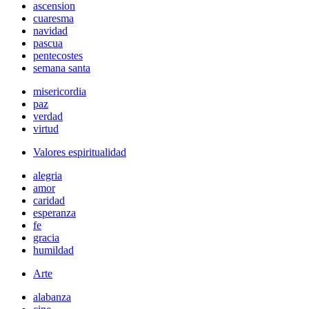
ascension
cuaresma
navidad
pascua
pentecostes
semana santa
misericordia
paz
verdad
virtud
Valores espiritualidad
alegria
amor
caridad
esperanza
fe
gracia
humildad
Arte
alabanza