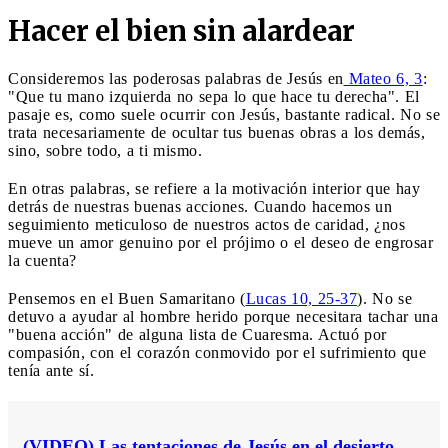
Hacer el bien sin alardear
Consideremos las poderosas palabras de Jesús en
Mateo 6, 3
:
"Que tu mano izquierda no sepa lo que hace tu derecha". El
pasaje es, como suele ocurrir con Jesús, bastante radical. No se
trata necesariamente de ocultar tus buenas obras a los demás,
sino, sobre todo, a ti mismo.
En otras palabras, se refiere a la motivación interior que hay
detrás de nuestras buenas acciones. Cuando hacemos un
seguimiento meticuloso de nuestros actos de caridad, ¿nos
mueve un amor genuino por el prójimo o el deseo de engrosar
la cuenta?
Pensemos en el Buen Samaritano (
Lucas 10, 25-37
). No se
detuvo a ayudar al hombre herido porque necesitara tachar una
"buena acción" de alguna lista de Cuaresma. Actuó por
compasión, con el corazón conmovido por el sufrimiento que
tenía ante sí.
(VIDEO) Las tentaciones de Jesús en el desierto