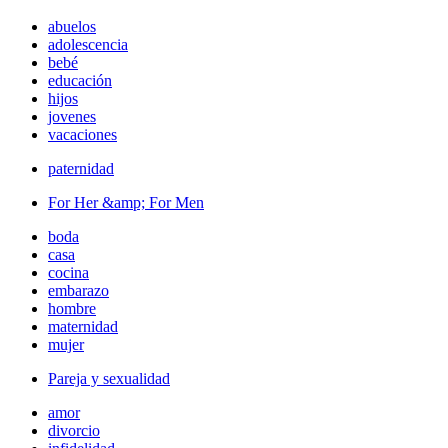
abuelos
adolescencia
bebé
educación
hijos
jovenes
vacaciones
paternidad
For Her &amp; For Men
boda
casa
cocina
embarazo
hombre
maternidad
mujer
Pareja y sexualidad
amor
divorcio