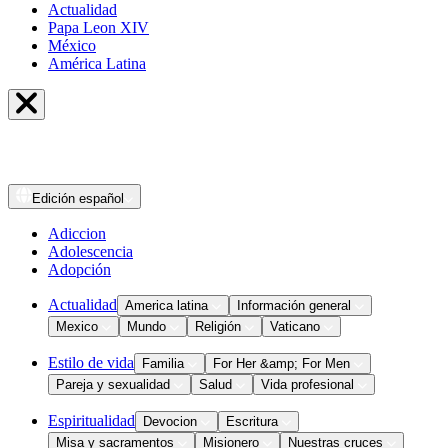
Actualidad
Papa Leon XIV
México
América Latina
Edición
español
Adiccion
Adolescencia
Adopción
Actualidad
America latina
Información general
Mexico
Mundo
Religión
Vaticano
Estilo de vida
Familia
For Her &amp; For Men
Pareja y sexualidad
Salud
Vida profesional
Espiritualidad
Devocion
Escritura
Misa y sacramentos
Misionero
Nuestras cruces