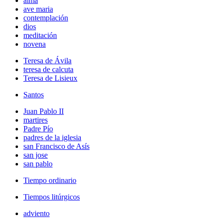
alma
ave maria
contemplación
dios
meditación
novena
Teresa de Ávila
teresa de calcuta
Teresa de Lisieux
Santos
Juan Pablo II
martires
Padre Pío
padres de la iglesia
san Francisco de Asís
san jose
san pablo
Tiempo ordinario
Tiempos litúrgicos
adviento