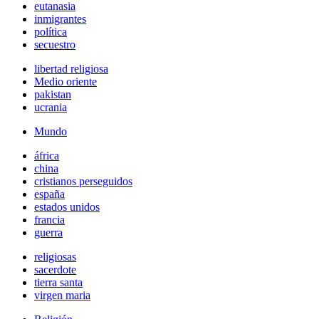
eutanasia
inmigrantes
política
secuestro
libertad religiosa
Medio oriente
pakistan
ucrania
Mundo
áfrica
china
cristianos perseguidos
españa
estados unidos
francia
guerra
religiosas
sacerdote
tierra santa
virgen maria