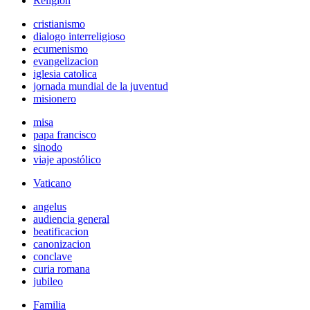
Religión
cristianismo
dialogo interreligioso
ecumenismo
evangelizacion
iglesia catolica
jornada mundial de la juventud
misionero
misa
papa francisco
sinodo
viaje apostólico
Vaticano
angelus
audiencia general
beatificacion
canonizacion
conclave
curia romana
jubileo
Familia