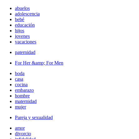
abuelos
adolescencia
bebé
educación
hijos
jovenes
vacaciones
paternidad
For Her &amp; For Men
boda
casa
cocina
embarazo
hombre
maternidad
mujer
Pareja y sexualidad
amor
divorcio