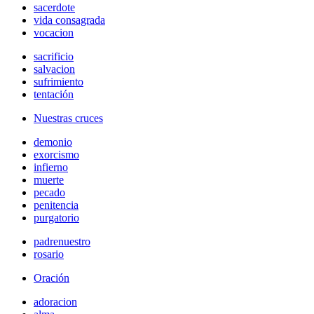
sacerdote
vida consagrada
vocacion
sacrificio
salvacion
sufrimiento
tentación
Nuestras cruces
demonio
exorcismo
infierno
muerte
pecado
penitencia
purgatorio
padrenuestro
rosario
Oración
adoracion