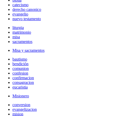
biblia
catecismo
derecho canonico
evangelio
nuevo testamento
liturgia
matrimonio
misa
sacramentos
Misa y sacramentos
bautismo
bendición
comunion
confesion
confirmacion
consagracion
eucaristia
Misionero
conversion
evangelizacion
mision