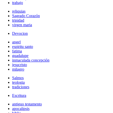
trabajo
reliquias
Sagrado Corazón
trinidad
virgen maria
Devocion
angel
espiritu santo
fatima
guadalupe
inmaculada concepción
jesucristo
milagro
Salmos
teologia
tradiciones
Escritura
antiguo testamento
apocalipsis