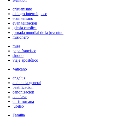
Religión
cristianismo
dialogo interreligioso
ecumenismo
evangelizacion
iglesia catolica
jornada mundial de la juventud
misionero
misa
papa francisco
sinodo
viaje apostólico
Vaticano
angelus
audiencia general
beatificacion
canonizacion
conclave
curia romana
jubileo
Familia