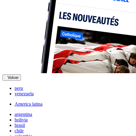
Volver
peru
venezuela
America latina
argentina
bolivia
brasil
chile