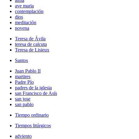
alma
ave maria
contemplación
dios
meditación
novena
Teresa de Ávila
teresa de calcuta
Teresa de Lisieux
Santos
Juan Pablo II
martires
Padre Pío
padres de la iglesia
san Francisco de Asís
san jose
san pablo
Tiempo ordinario
Tiempos litúrgicos
adviento