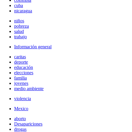
colombia
cuba
nicaragua
niños
pobreza
salud
trabajo
Información general
caritas
deporte
educación
elecciones
familia
jovenes
medio ambiente
violencia
Mexico
aborto
Desapariciones
drogas