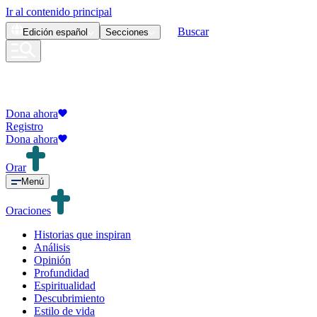
Ir al contenido principal
Buscar
Edición
español
Secciones
Dona ahora
Registro
Dona ahora
Orar
Menú
Oraciones
Historias que inspiran
Análisis
Opinión
Profundidad
Espiritualidad
Descubrimiento
Estilo de vida