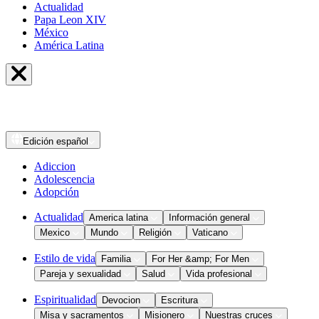
Actualidad
Papa Leon XIV
México
América Latina
Edición
español
Adiccion
Adolescencia
Adopción
Actualidad
America latina
Información general
Mexico
Mundo
Religión
Vaticano
Estilo de vida
Familia
For Her &amp; For Men
Pareja y sexualidad
Salud
Vida profesional
Espiritualidad
Devocion
Escritura
Misa y sacramentos
Misionero
Nuestras cruces