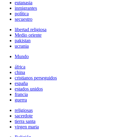
eutanasia
inmigrantes
política
secuestro
libertad religiosa
Medio oriente
pakistan
ucrania
Mundo
áfrica
china
cristianos perseguidos
españa
estados unidos
francia
guerra
religiosas
sacerdote
tierra santa
virgen maria