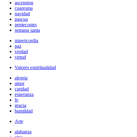
ascension
cuaresma
navidad
pascua
pentecostes
semana santa
misericordia
paz
verdad
virtud
Valores espiritualidad
alegria
amor
caridad
esperanza
fe
gracia
humildad
Arte
alabanza