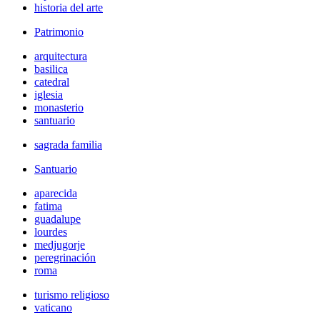
historia del arte
Patrimonio
arquitectura
basilica
catedral
iglesia
monasterio
santuario
sagrada familia
Santuario
aparecida
fatima
guadalupe
lourdes
medjugorje
peregrinación
roma
turismo religioso
vaticano