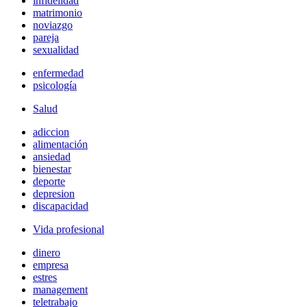
infidelidad
matrimonio
noviazgo
pareja
sexualidad
enfermedad
psicología
Salud
adiccion
alimentación
ansiedad
bienestar
deporte
depresion
discapacidad
Vida profesional
dinero
empresa
estres
management
teletrabajo