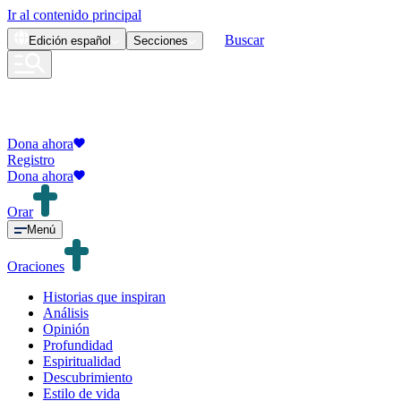
Ir al contenido principal
Buscar
Edición
español
Secciones
Dona ahora
Registro
Dona ahora
Orar
Menú
Oraciones
Historias que inspiran
Análisis
Opinión
Profundidad
Espiritualidad
Descubrimiento
Estilo de vida