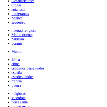
Desapariciones
drogas
eutanasia
inmigrantes
política
secuestro
libertad religiosa
Medio oriente
pakistan
ucrania
Mundo
áfrica
china
cristianos perseguidos
españa
estados unidos
francia
guerra
religiosas
sacerdote
tierra santa
virgen maria