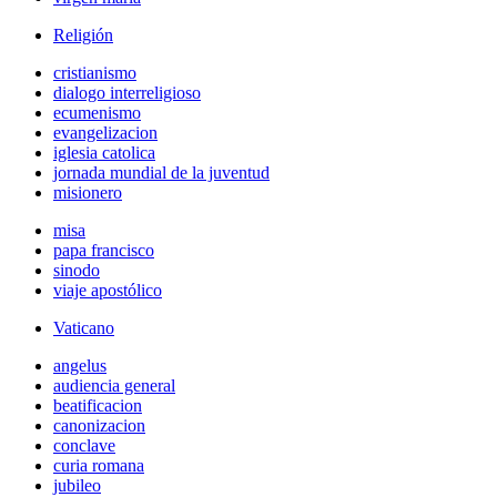
Religión
cristianismo
dialogo interreligioso
ecumenismo
evangelizacion
iglesia catolica
jornada mundial de la juventud
misionero
misa
papa francisco
sinodo
viaje apostólico
Vaticano
angelus
audiencia general
beatificacion
canonizacion
conclave
curia romana
jubileo