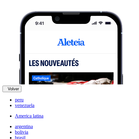
Volver
peru
venezuela
America latina
argentina
bolivia
brasil