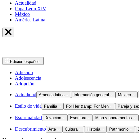
Actualidad
Papa Leon XIV
México
América Latina
Edición
español
Adiccion
Adolescencia
Adopción
Actualidad
America latina
Información general
Mexico
Estilo de vida
Familia
For Her &amp; For Men
Pareja y se
Espiritualidad
Devocion
Escritura
Misa y sacramentos
Descubrimiento
Arte
Cultura
Historia
Patrimonio