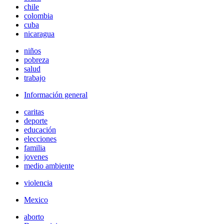
chile
colombia
cuba
nicaragua
niños
pobreza
salud
trabajo
Información general
caritas
deporte
educación
elecciones
familia
jovenes
medio ambiente
violencia
Mexico
aborto