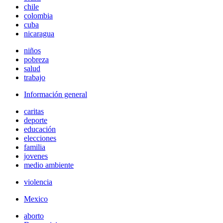
chile
colombia
cuba
nicaragua
niños
pobreza
salud
trabajo
Información general
caritas
deporte
educación
elecciones
familia
jovenes
medio ambiente
violencia
Mexico
aborto