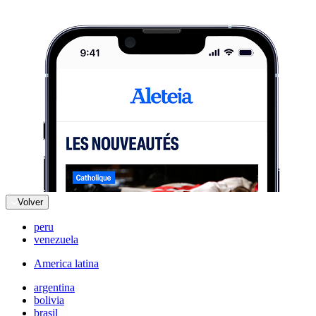
Volver
peru
venezuela
America latina
argentina
bolivia
brasil