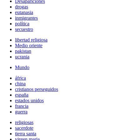
Desapariciones
drogas
eutanasia
inmigrantes
política
secuestro
libertad religiosa
Medio oriente
pakistan
ucrania
Mundo
áfrica
china
cristianos perseguidos
españa
estados unidos
francia
guerra
religiosas
sacerdote
tierra santa
virgen maria