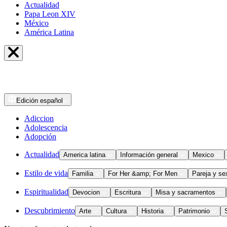
Actualidad
Papa Leon XIV
México
América Latina
Edición
español
Adiccion
Adolescencia
Adopción
Actualidad
America latina
Información general
Mexico
Estilo de vida
Familia
For Her &amp; For Men
Pareja y se
Espiritualidad
Devocion
Escritura
Misa y sacramentos
Descubrimiento
Arte
Cultura
Historia
Patrimonio