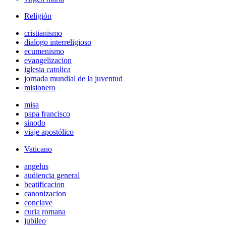
Religión
cristianismo
dialogo interreligioso
ecumenismo
evangelizacion
iglesia catolica
jornada mundial de la juventud
misionero
misa
papa francisco
sinodo
viaje apostólico
Vaticano
angelus
audiencia general
beatificacion
canonizacion
conclave
curia romana
jubileo