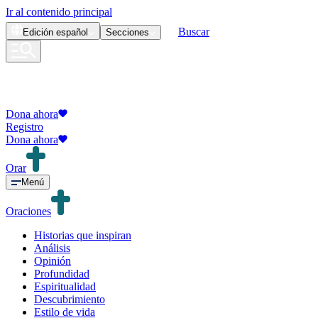
Ir al contenido principal
Buscar
Edición
español
Secciones
Dona ahora
Registro
Dona ahora
Orar
Menú
Oraciones
Historias que inspiran
Análisis
Opinión
Profundidad
Espiritualidad
Descubrimiento
Estilo de vida