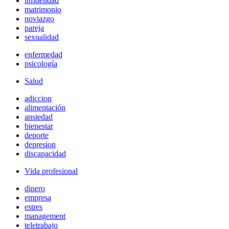
infidelidad
matrimonio
noviazgo
pareja
sexualidad
enfermedad
psicología
Salud
adiccion
alimentación
ansiedad
bienestar
deporte
depresion
discapacidad
Vida profesional
dinero
empresa
estres
management
teletrabajo