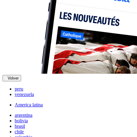
Volver
peru
venezuela
America latina
argentina
bolivia
brasil
chile