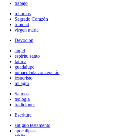
trabajo
reliquias
Sagrado Corazón
trinidad
virgen maria
Devocion
angel
espiritu santo
fatima
guadalupe
inmaculada concepción
jesucristo
milagro
Salmos
teologia
tradiciones
Escritura
antiguo testamento
apocalipsis