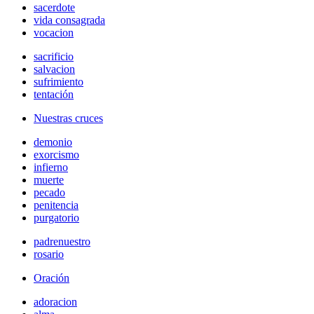
sacerdote
vida consagrada
vocacion
sacrificio
salvacion
sufrimiento
tentación
Nuestras cruces
demonio
exorcismo
infierno
muerte
pecado
penitencia
purgatorio
padrenuestro
rosario
Oración
adoracion