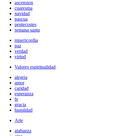
ascension
cuaresma
navidad
pascua
pentecostes
semana santa
misericordia
paz
verdad
virtud
Valores espiritualidad
alegria
amor
caridad
esperanza
fe
gracia
humildad
Arte
alabanza