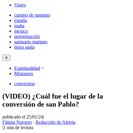
Viajes
camino de santiago
españa
malta
mexico
peregrinación
santuario mariano
tierra santa
✕
Espiritualidad
>
Misionero
conversion
(VIDEO) ¿Cuál fue el lugar de la
conversión de san Pablo?
publicado el 25/01/24
|
Fátima Navarro
-
Redacción de Aleteia
|
1
min de lectura