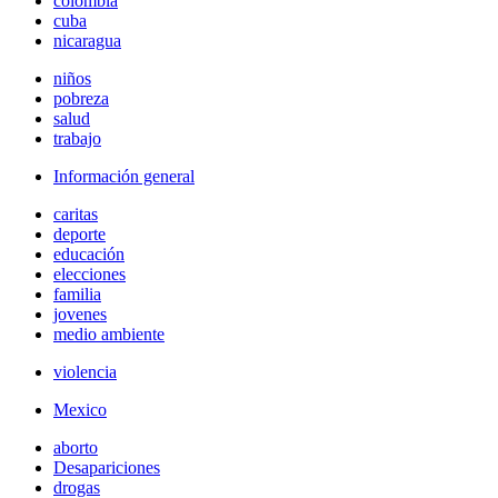
colombia
cuba
nicaragua
niños
pobreza
salud
trabajo
Información general
caritas
deporte
educación
elecciones
familia
jovenes
medio ambiente
violencia
Mexico
aborto
Desapariciones
drogas