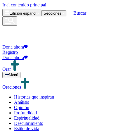
Ir al contenido principal
Buscar
Edición
español
Secciones
Dona ahora
Registro
Dona ahora
Orar
Menú
Oraciones
Historias que inspiran
Análisis
Opinión
Profundidad
Espiritualidad
Descubrimiento
Estilo de vida