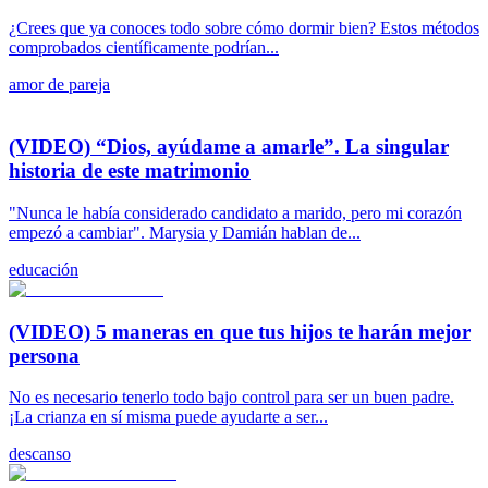
¿Crees que ya conoces todo sobre cómo dormir bien? Estos métodos
comprobados científicamente podrían...
amor de pareja
(VIDEO) “Dios, ayúdame a amarle”. La singular
historia de este matrimonio
"Nunca le había considerado candidato a marido, pero mi corazón
empezó a cambiar". Marysia y Damián hablan de...
educación
(VIDEO) 5 maneras en que tus hijos te harán mejor
persona
No es necesario tenerlo todo bajo control para ser un buen padre.
¡La crianza en sí misma puede ayudarte a ser...
descanso