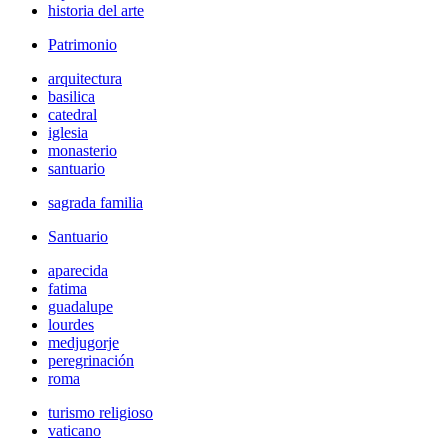
historia del arte
Patrimonio
arquitectura
basilica
catedral
iglesia
monasterio
santuario
sagrada familia
Santuario
aparecida
fatima
guadalupe
lourdes
medjugorje
peregrinación
roma
turismo religioso
vaticano