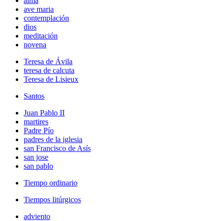
alma
ave maria
contemplación
dios
meditación
novena
Teresa de Ávila
teresa de calcuta
Teresa de Lisieux
Santos
Juan Pablo II
martires
Padre Pío
padres de la iglesia
san Francisco de Asís
san jose
san pablo
Tiempo ordinario
Tiempos litúrgicos
adviento