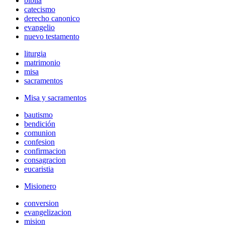
biblia
catecismo
derecho canonico
evangelio
nuevo testamento
liturgia
matrimonio
misa
sacramentos
Misa y sacramentos
bautismo
bendición
comunion
confesion
confirmacion
consagracion
eucaristia
Misionero
conversion
evangelizacion
mision