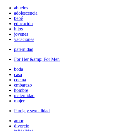
abuelos
adolescencia
bebé
educación
hijos
jovenes
vacaciones
paternidad
For Her &amp; For Men
boda
casa
cocina
embarazo
hombre
maternidad
mujer
Pareja y sexualidad
amor
divorcio