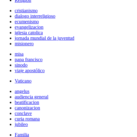
Religión
cristianismo
dialogo interreligioso
ecumenismo
evangelizacion
iglesia catolica
jornada mundial de la juventud
misionero
misa
papa francisco
sinodo
viaje apostólico
Vaticano
angelus
audiencia general
beatificacion
canonizacion
conclave
curia romana
jubileo
Familia