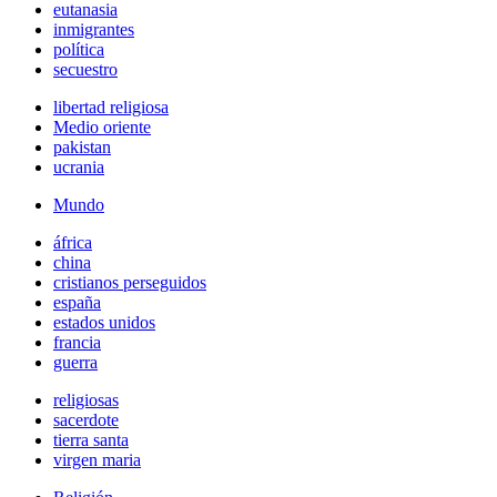
eutanasia
inmigrantes
política
secuestro
libertad religiosa
Medio oriente
pakistan
ucrania
Mundo
áfrica
china
cristianos perseguidos
españa
estados unidos
francia
guerra
religiosas
sacerdote
tierra santa
virgen maria