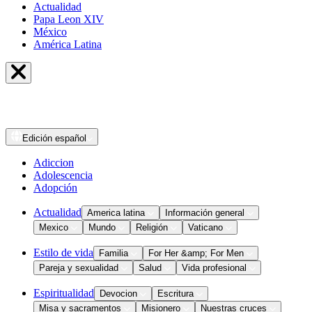
Actualidad
Papa Leon XIV
México
América Latina
Edición
español
Adiccion
Adolescencia
Adopción
Actualidad
America latina
Información general
Mexico
Mundo
Religión
Vaticano
Estilo de vida
Familia
For Her &amp; For Men
Pareja y sexualidad
Salud
Vida profesional
Espiritualidad
Devocion
Escritura
Misa y sacramentos
Misionero
Nuestras cruces