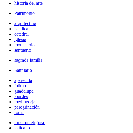
historia del arte
Patrimonio
arquitectura
basilica
catedral
iglesia
monasterio
santuario
sagrada familia
Santuario
aparecida
fatima
guadalupe
lourdes
medjugorje
peregrinación
roma
turismo religioso
vaticano