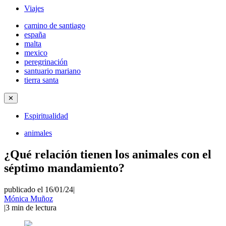
Viajes
camino de santiago
españa
malta
mexico
peregrinación
santuario mariano
tierra santa
✕
Espiritualidad
animales
¿Qué relación tienen los animales con el
séptimo mandamiento?
publicado el 16/01/24
|
Mónica Muñoz
|
3
min de lectura