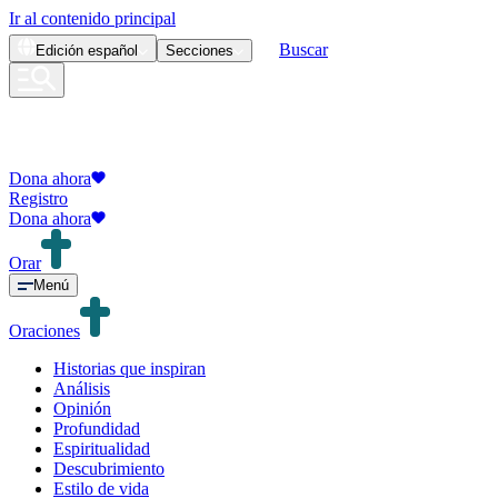
Ir al contenido principal
Buscar
Edición
español
Secciones
Dona ahora
Registro
Dona ahora
Orar
Menú
Oraciones
Historias que inspiran
Análisis
Opinión
Profundidad
Espiritualidad
Descubrimiento
Estilo de vida