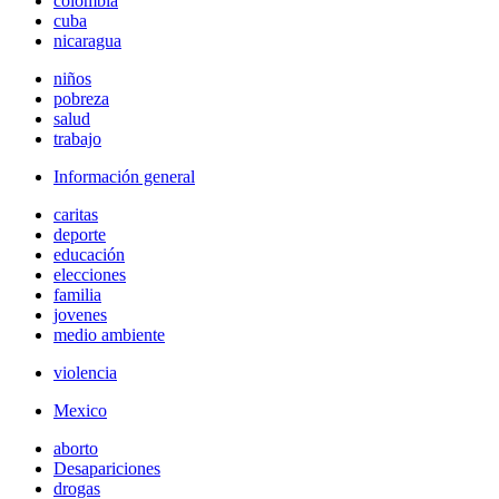
colombia
cuba
nicaragua
niños
pobreza
salud
trabajo
Información general
caritas
deporte
educación
elecciones
familia
jovenes
medio ambiente
violencia
Mexico
aborto
Desapariciones
drogas