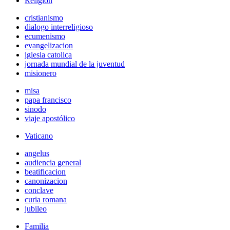
Religión
cristianismo
dialogo interreligioso
ecumenismo
evangelizacion
iglesia catolica
jornada mundial de la juventud
misionero
misa
papa francisco
sinodo
viaje apostólico
Vaticano
angelus
audiencia general
beatificacion
canonizacion
conclave
curia romana
jubileo
Familia