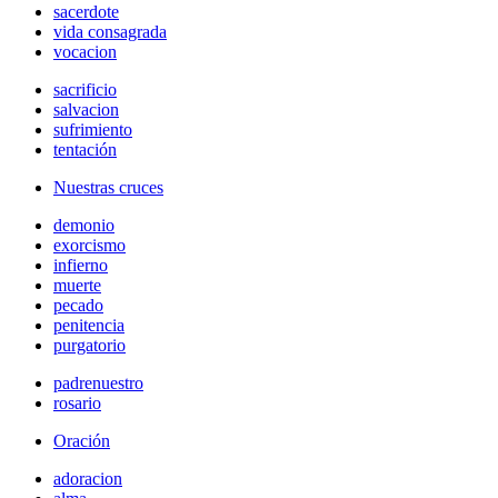
sacerdote
vida consagrada
vocacion
sacrificio
salvacion
sufrimiento
tentación
Nuestras cruces
demonio
exorcismo
infierno
muerte
pecado
penitencia
purgatorio
padrenuestro
rosario
Oración
adoracion