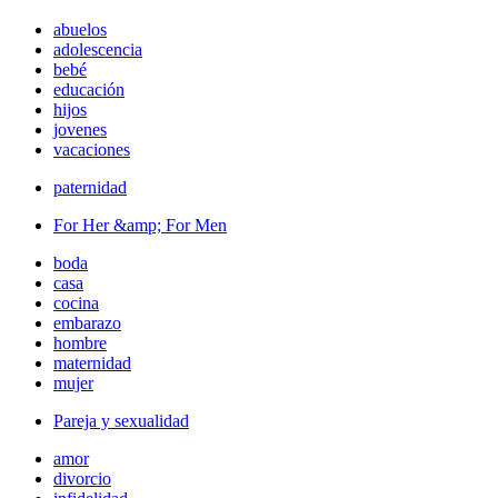
abuelos
adolescencia
bebé
educación
hijos
jovenes
vacaciones
paternidad
For Her &amp; For Men
boda
casa
cocina
embarazo
hombre
maternidad
mujer
Pareja y sexualidad
amor
divorcio