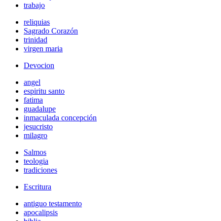
trabajo
reliquias
Sagrado Corazón
trinidad
virgen maria
Devocion
angel
espiritu santo
fatima
guadalupe
inmaculada concepción
jesucristo
milagro
Salmos
teologia
tradiciones
Escritura
antiguo testamento
apocalipsis