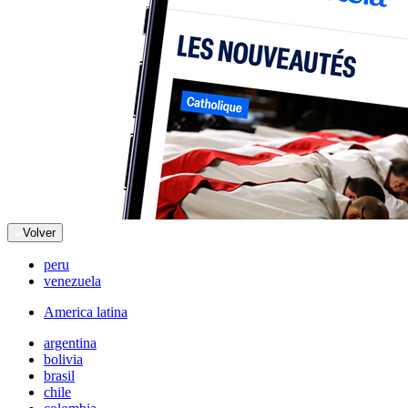
Volver
peru
venezuela
America latina
argentina
bolivia
brasil
chile