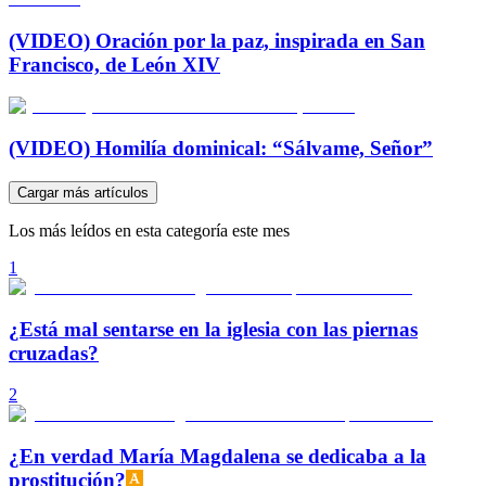
(VIDEO) Oración por la paz, inspirada en San
Francisco, de León XIV
(VIDEO) Homilía dominical: “Sálvame, Señor”
Cargar más artículos
Los más leídos en esta categoría este mes
1
¿Está mal sentarse en la iglesia con las piernas
cruzadas?
2
¿En verdad María Magdalena se dedicaba a la
prostitución?