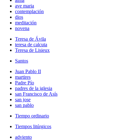
alma
ave maria
contemplación
dios
meditación
novena
Teresa de Ávila
teresa de calcuta
Teresa de Lisieux
Santos
Juan Pablo II
martires
Padre Pío
padres de la iglesia
san Francisco de Asís
san jose
san pablo
Tiempo ordinario
Tiempos litúrgicos
adviento