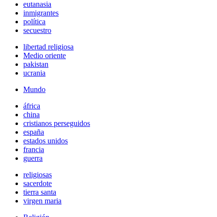
eutanasia
inmigrantes
política
secuestro
libertad religiosa
Medio oriente
pakistan
ucrania
Mundo
áfrica
china
cristianos perseguidos
españa
estados unidos
francia
guerra
religiosas
sacerdote
tierra santa
virgen maria