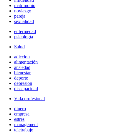
infidelidad
matrimonio
noviazgo
pareja
sexualidad
enfermedad
psicología
Salud
adiccion
alimentación
ansiedad
bienestar
deporte
depresion
discapacidad
Vida profesional
dinero
empresa
estres
management
teletrabajo