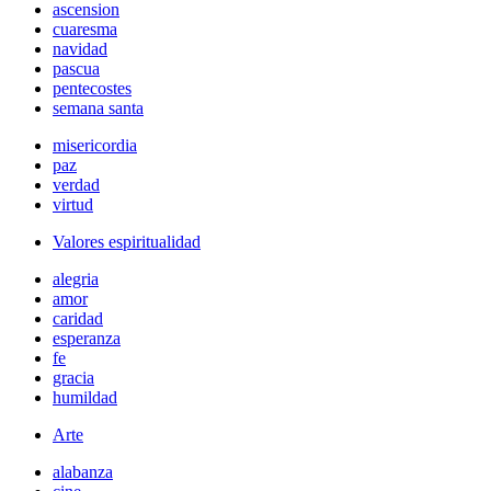
ascension
cuaresma
navidad
pascua
pentecostes
semana santa
misericordia
paz
verdad
virtud
Valores espiritualidad
alegria
amor
caridad
esperanza
fe
gracia
humildad
Arte
alabanza