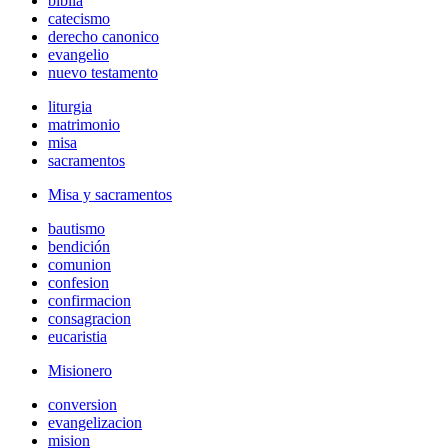
biblia
catecismo
derecho canonico
evangelio
nuevo testamento
liturgia
matrimonio
misa
sacramentos
Misa y sacramentos
bautismo
bendición
comunion
confesion
confirmacion
consagracion
eucaristia
Misionero
conversion
evangelizacion
mision