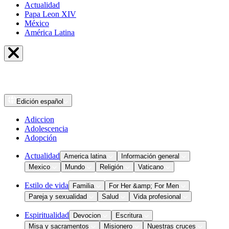
Actualidad
Papa Leon XIV
México
América Latina
Edición
español
Adiccion
Adolescencia
Adopción
Actualidad
America latina
Información general
Mexico
Mundo
Religión
Vaticano
Estilo de vida
Familia
For Her &amp; For Men
Pareja y sexualidad
Salud
Vida profesional
Espiritualidad
Devocion
Escritura
Misa y sacramentos
Misionero
Nuestras cruces