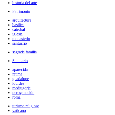
historia del arte
Patrimonio
arquitectura
basilica
catedral
iglesia
monasterio
santuario
sagrada familia
Santuario
aparecida
fatima
guadalupe
lourdes
medjugorje
peregrinación
roma
turismo religioso
vaticano