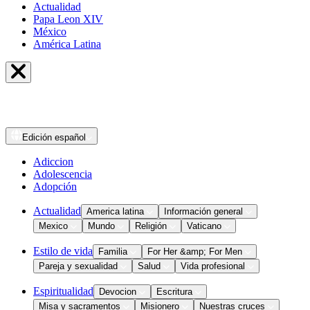
Actualidad
Papa Leon XIV
México
América Latina
Edición
español
Adiccion
Adolescencia
Adopción
Actualidad
America latina
Información general
Mexico
Mundo
Religión
Vaticano
Estilo de vida
Familia
For Her &amp; For Men
Pareja y sexualidad
Salud
Vida profesional
Espiritualidad
Devocion
Escritura
Misa y sacramentos
Misionero
Nuestras cruces