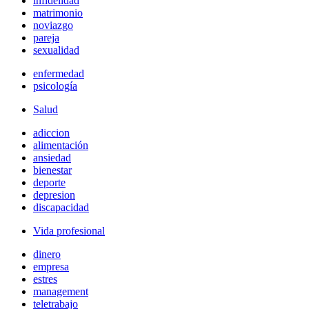
infidelidad
matrimonio
noviazgo
pareja
sexualidad
enfermedad
psicología
Salud
adiccion
alimentación
ansiedad
bienestar
deporte
depresion
discapacidad
Vida profesional
dinero
empresa
estres
management
teletrabajo