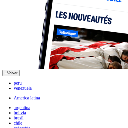
Volver
peru
venezuela
America latina
argentina
bolivia
brasil
chile