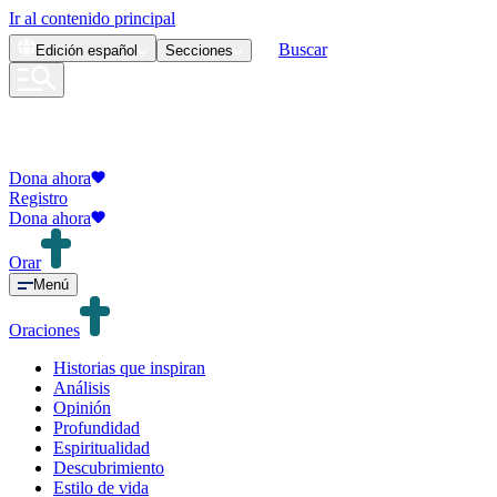
Ir al contenido principal
Buscar
Edición
español
Secciones
Dona ahora
Registro
Dona ahora
Orar
Menú
Oraciones
Historias que inspiran
Análisis
Opinión
Profundidad
Espiritualidad
Descubrimiento
Estilo de vida