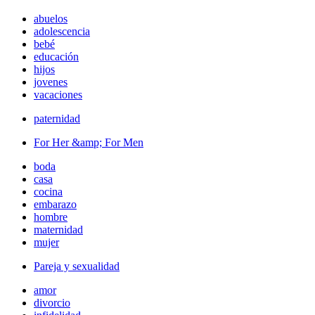
abuelos
adolescencia
bebé
educación
hijos
jovenes
vacaciones
paternidad
For Her &amp; For Men
boda
casa
cocina
embarazo
hombre
maternidad
mujer
Pareja y sexualidad
amor
divorcio