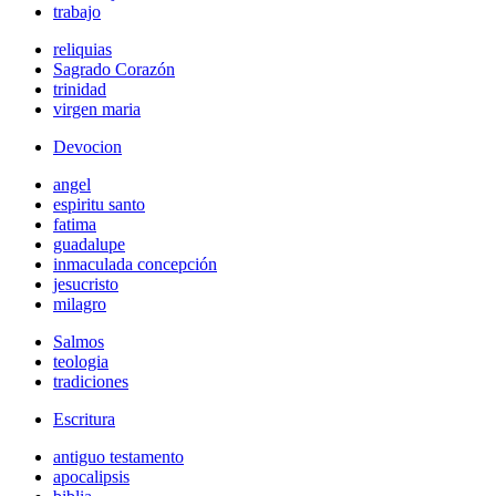
trabajo
reliquias
Sagrado Corazón
trinidad
virgen maria
Devocion
angel
espiritu santo
fatima
guadalupe
inmaculada concepción
jesucristo
milagro
Salmos
teologia
tradiciones
Escritura
antiguo testamento
apocalipsis