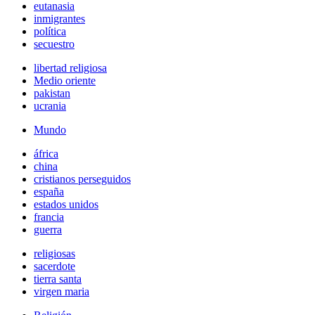
eutanasia
inmigrantes
política
secuestro
libertad religiosa
Medio oriente
pakistan
ucrania
Mundo
áfrica
china
cristianos perseguidos
españa
estados unidos
francia
guerra
religiosas
sacerdote
tierra santa
virgen maria