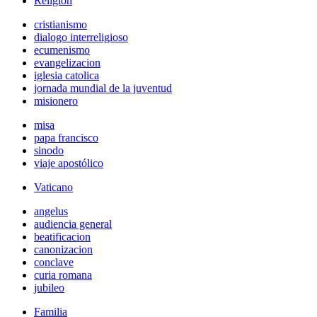
Religión
cristianismo
dialogo interreligioso
ecumenismo
evangelizacion
iglesia catolica
jornada mundial de la juventud
misionero
misa
papa francisco
sinodo
viaje apostólico
Vaticano
angelus
audiencia general
beatificacion
canonizacion
conclave
curia romana
jubileo
Familia