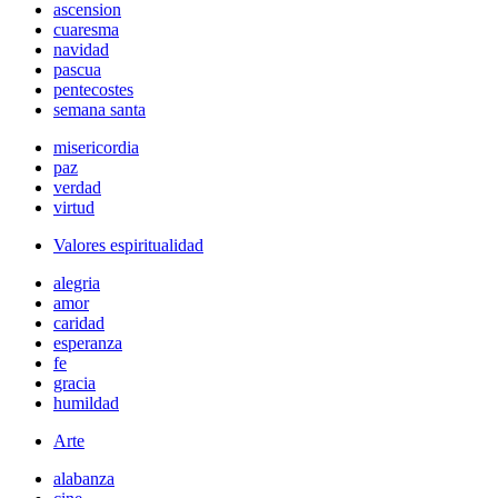
ascension
cuaresma
navidad
pascua
pentecostes
semana santa
misericordia
paz
verdad
virtud
Valores espiritualidad
alegria
amor
caridad
esperanza
fe
gracia
humildad
Arte
alabanza