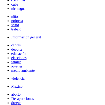
colombia
cuba
nicaragua
niños
pobreza
salud
trabajo
Información general
caritas
deporte
educación
elecciones
familia
jovenes
medio ambiente
violencia
Mexico
aborto
Desapariciones
drogas