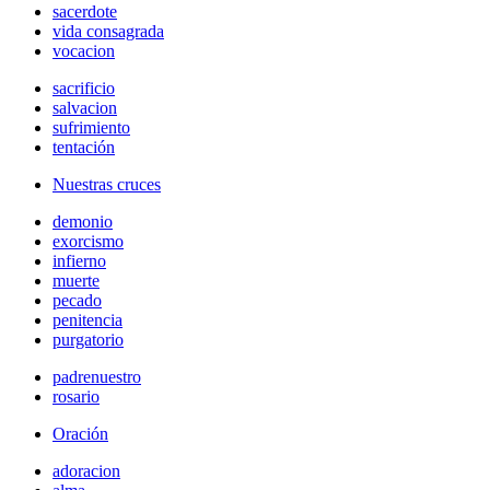
sacerdote
vida consagrada
vocacion
sacrificio
salvacion
sufrimiento
tentación
Nuestras cruces
demonio
exorcismo
infierno
muerte
pecado
penitencia
purgatorio
padrenuestro
rosario
Oración
adoracion