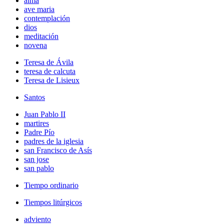
alma
ave maria
contemplación
dios
meditación
novena
Teresa de Ávila
teresa de calcuta
Teresa de Lisieux
Santos
Juan Pablo II
martires
Padre Pío
padres de la iglesia
san Francisco de Asís
san jose
san pablo
Tiempo ordinario
Tiempos litúrgicos
adviento