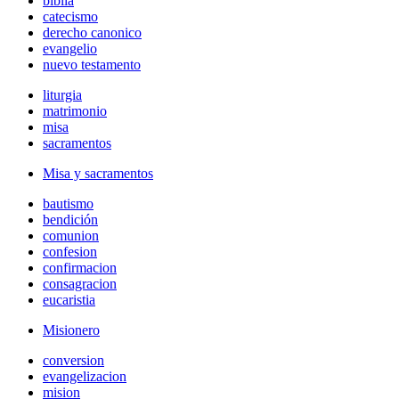
biblia
catecismo
derecho canonico
evangelio
nuevo testamento
liturgia
matrimonio
misa
sacramentos
Misa y sacramentos
bautismo
bendición
comunion
confesion
confirmacion
consagracion
eucaristia
Misionero
conversion
evangelizacion
mision