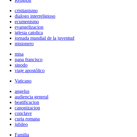
Religión
cristianismo
dialogo interreligioso
ecumenismo
evangelizacion
iglesia catolica
jornada mundial de la juventud
misionero
misa
papa francisco
sinodo
viaje apostólico
Vaticano
angelus
audiencia general
beatificacion
canonizacion
conclave
curia romana
jubileo
Familia