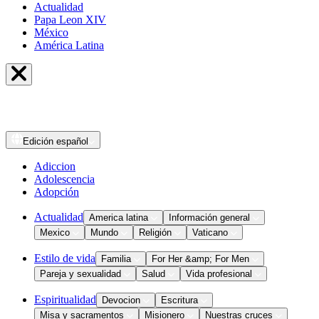
Actualidad
Papa Leon XIV
México
América Latina
Edición
español
Adiccion
Adolescencia
Adopción
Actualidad
America latina
Información general
Mexico
Mundo
Religión
Vaticano
Estilo de vida
Familia
For Her &amp; For Men
Pareja y sexualidad
Salud
Vida profesional
Espiritualidad
Devocion
Escritura
Misa y sacramentos
Misionero
Nuestras cruces