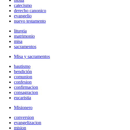
biblia
catecismo
derecho canonico
evangelio
nuevo testamento
liturgia
matrimonio
misa
sacramentos
Misa y sacramentos
bautismo
bendición
comunion
confesion
confirmacion
consagracion
eucaristia
Misionero
conversion
evangelizacion
mision