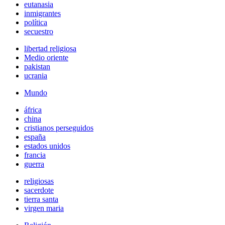
eutanasia
inmigrantes
política
secuestro
libertad religiosa
Medio oriente
pakistan
ucrania
Mundo
áfrica
china
cristianos perseguidos
españa
estados unidos
francia
guerra
religiosas
sacerdote
tierra santa
virgen maria