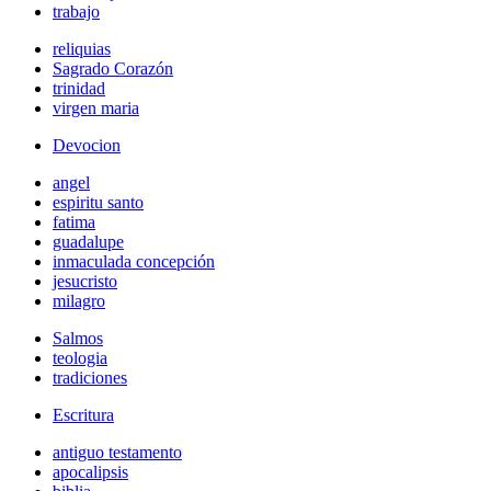
trabajo
reliquias
Sagrado Corazón
trinidad
virgen maria
Devocion
angel
espiritu santo
fatima
guadalupe
inmaculada concepción
jesucristo
milagro
Salmos
teologia
tradiciones
Escritura
antiguo testamento
apocalipsis