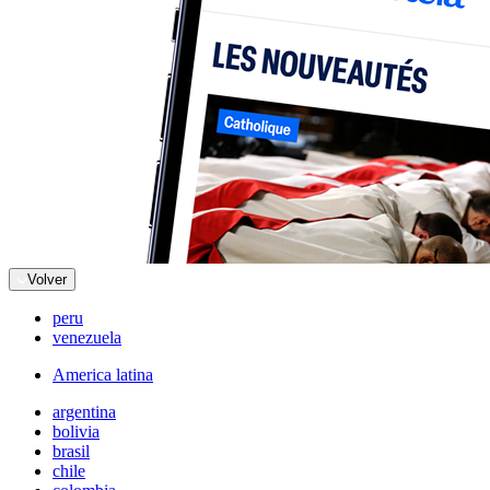
Volver
peru
venezuela
America latina
argentina
bolivia
brasil
chile