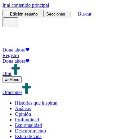
Ir al contenido principal
Buscar
Edición
español
Secciones
Dona ahora
Registro
Dona ahora
Orar
Menú
Oraciones
Historias que inspiran
Análisis
Opinión
Profundidad
Espiritualidad
Descubrimiento
Estilo de vida