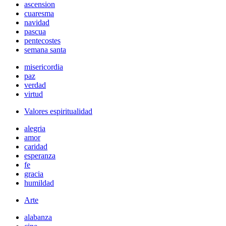
ascension
cuaresma
navidad
pascua
pentecostes
semana santa
misericordia
paz
verdad
virtud
Valores espiritualidad
alegria
amor
caridad
esperanza
fe
gracia
humildad
Arte
alabanza