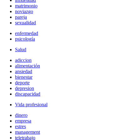
infidelidad
matrimonio
noviazgo
pareja
sexualidad
enfermedad
psicología
Salud
adiccion
alimentación
ansiedad
bienestar
deporte
depresion
discapacidad
Vida profesional
dinero
empresa
estres
management
teletrabajo