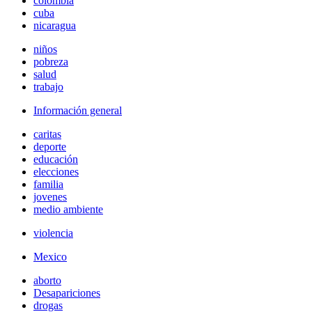
colombia
cuba
nicaragua
niños
pobreza
salud
trabajo
Información general
caritas
deporte
educación
elecciones
familia
jovenes
medio ambiente
violencia
Mexico
aborto
Desapariciones
drogas