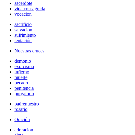
sacerdote
vida consagrada
vocacion
sacrificio
salvacion
sufrimiento
tentación
Nuestras cruces
demonio
exorcismo
infierno
muerte
pecado
penitencia
purgatorio
padrenuestro
rosario
Oración
adoracion