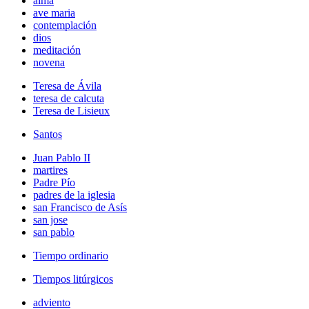
alma
ave maria
contemplación
dios
meditación
novena
Teresa de Ávila
teresa de calcuta
Teresa de Lisieux
Santos
Juan Pablo II
martires
Padre Pío
padres de la iglesia
san Francisco de Asís
san jose
san pablo
Tiempo ordinario
Tiempos litúrgicos
adviento