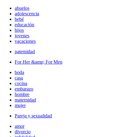
abuelos
adolescencia
bebé
educación
hijos
jovenes
vacaciones
paternidad
For Her &amp; For Men
boda
casa
cocina
embarazo
hombre
maternidad
mujer
Pareja y sexualidad
amor
divorcio