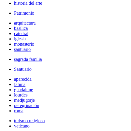
historia del arte
Patrimonio
arquitectura
basilica
catedral
iglesia
monasterio
santuario
sagrada familia
Santuario
aparecida
fatima
guadalupe
lourdes
medjugorje
peregrinación
roma
turismo religioso
vaticano