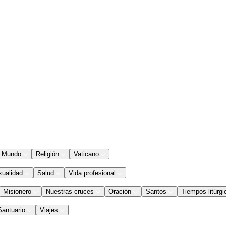
Mundo
Religión
Vaticano
xualidad
Salud
Vida profesional
Misionero
Nuestras cruces
Oración
Santos
Tiempos litúrgi
Santuario
Viajes