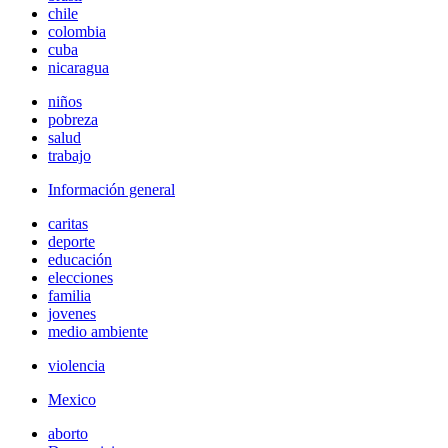
chile
colombia
cuba
nicaragua
niños
pobreza
salud
trabajo
Información general
caritas
deporte
educación
elecciones
familia
jovenes
medio ambiente
violencia
Mexico
aborto