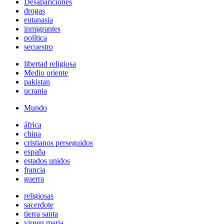
Desapariciones
drogas
eutanasia
inmigrantes
política
secuestro
libertad religiosa
Medio oriente
pakistan
ucrania
Mundo
áfrica
china
cristianos perseguidos
españa
estados unidos
francia
guerra
religiosas
sacerdote
tierra santa
virgen maria