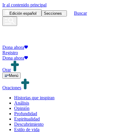
Ir al contenido principal
Buscar
Edición
español
Secciones
Dona ahora
Registro
Dona ahora
Orar
Menú
Oraciones
Historias que inspiran
Análisis
Opinión
Profundidad
Espiritualidad
Descubrimiento
Estilo de vida