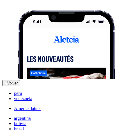
Volver
peru
venezuela
America latina
argentina
bolivia
brasil