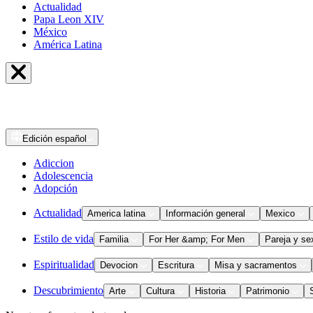
Actualidad
Papa Leon XIV
México
América Latina
Edición
español
Adiccion
Adolescencia
Adopción
Actualidad
America latina
Información general
Mexico
Estilo de vida
Familia
For Her &amp; For Men
Pareja y se
Espiritualidad
Devocion
Escritura
Misa y sacramentos
Descubrimiento
Arte
Cultura
Historia
Patrimonio