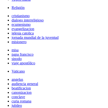
Religión
cristianismo
dialogo interreligioso
ecumenismo
evangelizacion
iglesia catolica
jornada mundial de la juventud
misionero
misa
papa francisco
sinodo
viaje apostólico
Vaticano
angelus
audiencia general
beatificacion
canonizacion
conclave
curia romana
jubileo