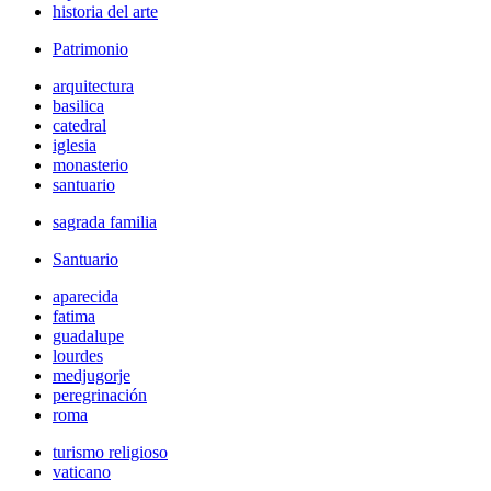
historia del arte
Patrimonio
arquitectura
basilica
catedral
iglesia
monasterio
santuario
sagrada familia
Santuario
aparecida
fatima
guadalupe
lourdes
medjugorje
peregrinación
roma
turismo religioso
vaticano