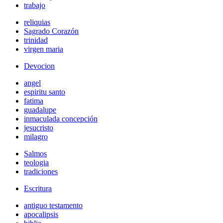
trabajo
reliquias
Sagrado Corazón
trinidad
virgen maria
Devocion
angel
espiritu santo
fatima
guadalupe
inmaculada concepción
jesucristo
milagro
Salmos
teologia
tradiciones
Escritura
antiguo testamento
apocalipsis