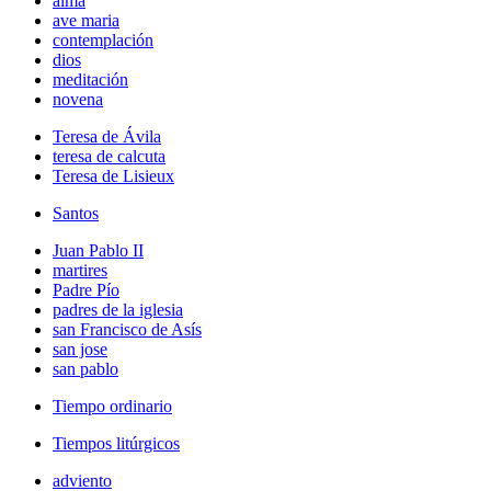
alma
ave maria
contemplación
dios
meditación
novena
Teresa de Ávila
teresa de calcuta
Teresa de Lisieux
Santos
Juan Pablo II
martires
Padre Pío
padres de la iglesia
san Francisco de Asís
san jose
san pablo
Tiempo ordinario
Tiempos litúrgicos
adviento