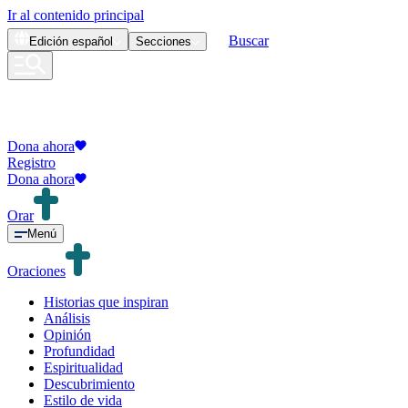
Ir al contenido principal
Buscar
Edición
español
Secciones
Dona ahora
Registro
Dona ahora
Orar
Menú
Oraciones
Historias que inspiran
Análisis
Opinión
Profundidad
Espiritualidad
Descubrimiento
Estilo de vida