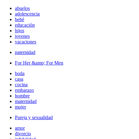
abuelos
adolescencia
bebé
educación
hijos
jovenes
vacaciones
paternidad
For Her &amp; For Men
boda
casa
cocina
embarazo
hombre
maternidad
mujer
Pareja y sexualidad
amor
divorcio