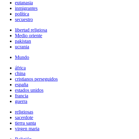
eutanasia
inmigrantes
política
secuestro
libertad religiosa
Medio oriente
pakistan
ucrania
Mundo
áfrica
china
cristianos perseguidos
españa
estados unidos
francia
guerra
religiosas
sacerdote
tierra santa
virgen maria