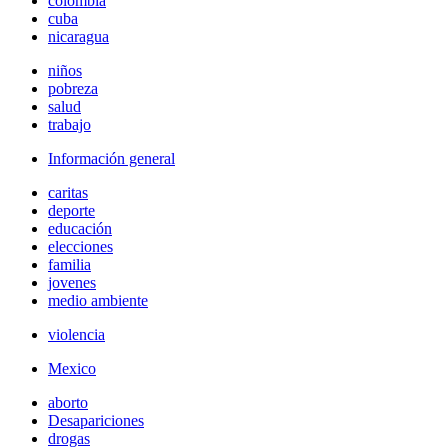
colombia
cuba
nicaragua
niños
pobreza
salud
trabajo
Información general
caritas
deporte
educación
elecciones
familia
jovenes
medio ambiente
violencia
Mexico
aborto
Desapariciones
drogas