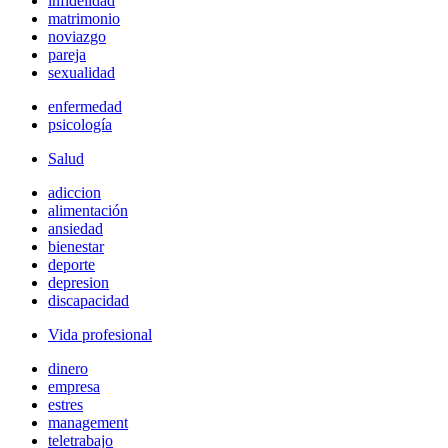
infidelidad
matrimonio
noviazgo
pareja
sexualidad
enfermedad
psicología
Salud
adiccion
alimentación
ansiedad
bienestar
deporte
depresion
discapacidad
Vida profesional
dinero
empresa
estres
management
teletrabajo