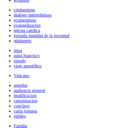
Religión
cristianismo
dialogo interreligioso
ecumenismo
evangelizacion
iglesia catolica
jornada mundial de la juventud
misionero
misa
papa francisco
sinodo
viaje apostólico
Vaticano
angelus
audiencia general
beatificacion
canonizacion
conclave
curia romana
jubileo
Familia