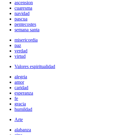
ascension
cuaresma
navidad
pascua
pentecostes
semana santa
misericordia
paz
verdad
virtud
Valores espiritualidad
alegria
amor
caridad
esperanza
fe
gracia
humildad
Arte
alabanza