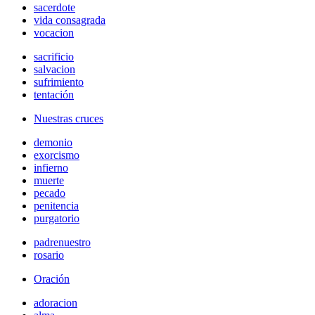
sacerdote
vida consagrada
vocacion
sacrificio
salvacion
sufrimiento
tentación
Nuestras cruces
demonio
exorcismo
infierno
muerte
pecado
penitencia
purgatorio
padrenuestro
rosario
Oración
adoracion