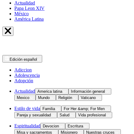
Actualidad
Papa Leon XIV
México
América Latina
Edición
español
Adiccion
Adolescencia
Adopción
Actualidad
America latina
Información general
Mexico
Mundo
Religión
Vaticano
Estilo de vida
Familia
For Her &amp; For Men
Pareja y sexualidad
Salud
Vida profesional
Espiritualidad
Devocion
Escritura
Misa y sacramentos
Misionero
Nuestras cruces