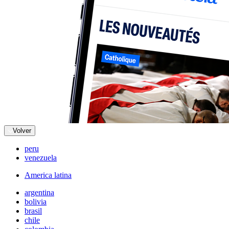
Volver
peru
venezuela
America latina
argentina
bolivia
brasil
chile