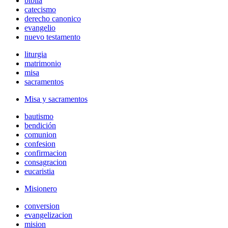
biblia
catecismo
derecho canonico
evangelio
nuevo testamento
liturgia
matrimonio
misa
sacramentos
Misa y sacramentos
bautismo
bendición
comunion
confesion
confirmacion
consagracion
eucaristia
Misionero
conversion
evangelizacion
mision