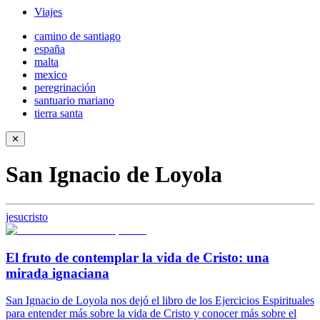
Viajes
camino de santiago
españa
malta
mexico
peregrinación
santuario mariano
tierra santa
✕
San Ignacio de Loyola
jesucristo
El fruto de contemplar la vida de Cristo: una
mirada ignaciana
San Ignacio de Loyola nos dejó el libro de los Ejercicios Espirituales
para entender más sobre la vida de Cristo y conocer más sobre el