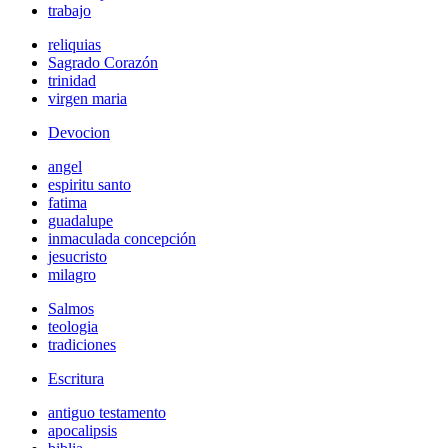
trabajo
reliquias
Sagrado Corazón
trinidad
virgen maria
Devocion
angel
espiritu santo
fatima
guadalupe
inmaculada concepción
jesucristo
milagro
Salmos
teologia
tradiciones
Escritura
antiguo testamento
apocalipsis