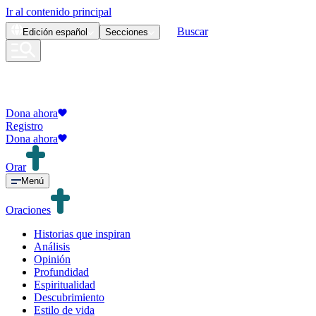
Ir al contenido principal
Buscar
Edición
español
Secciones
Dona ahora
Registro
Dona ahora
Orar
Menú
Oraciones
Historias que inspiran
Análisis
Opinión
Profundidad
Espiritualidad
Descubrimiento
Estilo de vida