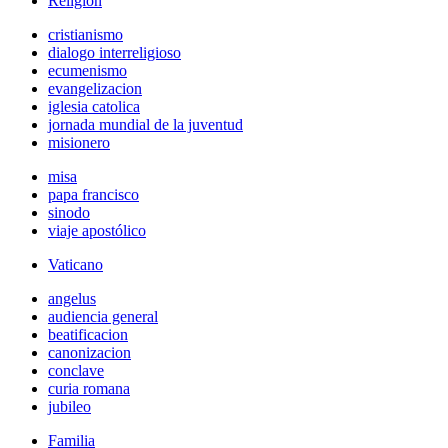
Religión
cristianismo
dialogo interreligioso
ecumenismo
evangelizacion
iglesia catolica
jornada mundial de la juventud
misionero
misa
papa francisco
sinodo
viaje apostólico
Vaticano
angelus
audiencia general
beatificacion
canonizacion
conclave
curia romana
jubileo
Familia