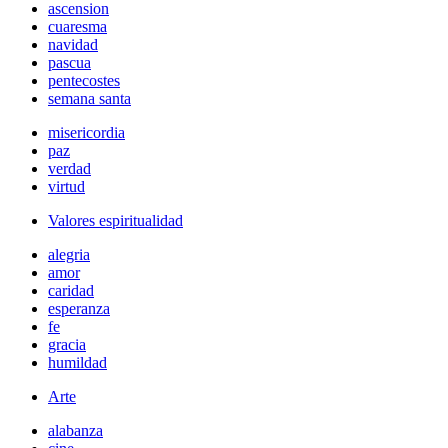
ascension
cuaresma
navidad
pascua
pentecostes
semana santa
misericordia
paz
verdad
virtud
Valores espiritualidad
alegria
amor
caridad
esperanza
fe
gracia
humildad
Arte
alabanza