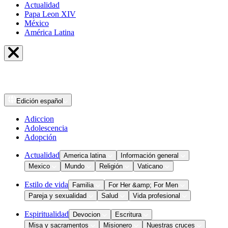
Actualidad
Papa Leon XIV
México
América Latina
Edición
español
Adiccion
Adolescencia
Adopción
Actualidad
America latina
Información general
Mexico
Mundo
Religión
Vaticano
Estilo de vida
Familia
For Her &amp; For Men
Pareja y sexualidad
Salud
Vida profesional
Espiritualidad
Devocion
Escritura
Misa y sacramentos
Misionero
Nuestras cruces