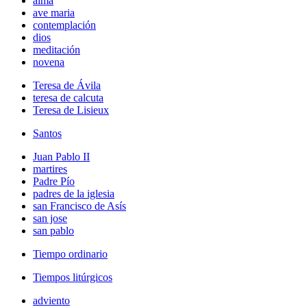
alma
ave maria
contemplación
dios
meditación
novena
Teresa de Ávila
teresa de calcuta
Teresa de Lisieux
Santos
Juan Pablo II
martires
Padre Pío
padres de la iglesia
san Francisco de Asís
san jose
san pablo
Tiempo ordinario
Tiempos litúrgicos
adviento