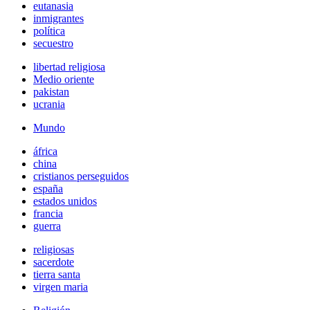
eutanasia
inmigrantes
política
secuestro
libertad religiosa
Medio oriente
pakistan
ucrania
Mundo
áfrica
china
cristianos perseguidos
españa
estados unidos
francia
guerra
religiosas
sacerdote
tierra santa
virgen maria