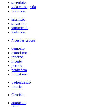
sacerdote
vida consagrada
vocacion
sacrificio
salvacion
sufrimiento
tentación
Nuestras cruces
demonio
exorcismo
infierno
muerte
pecado
penitencia
purgatorio
padrenuestro
rosario
Oración
adoracion