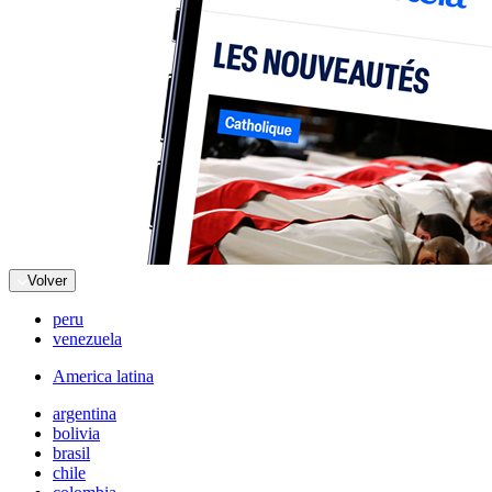
Volver
peru
venezuela
America latina
argentina
bolivia
brasil
chile