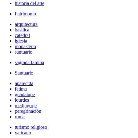
historia del arte
Patrimonio
arquitectura
basilica
catedral
iglesia
monasterio
santuario
sagrada familia
Santuario
aparecida
fatima
guadalupe
lourdes
medjugorje
peregrinación
roma
turismo religioso
vaticano