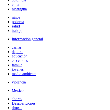
colombia
cuba
nicaragua
niños
pobreza
salud
trabajo
Información general
caritas
deporte
educación
elecciones
familia
jovenes
medio ambiente
violencia
Mexico
aborto
Desapariciones
drogas