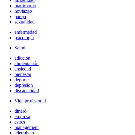
infidelidad
matrimonio
noviazgo
pareja
sexualidad
enfermedad
psicología
Salud
adiccion
alimentación
ansiedad
bienestar
deporte
depresion
discapacidad
Vida profesional
dinero
empresa
estres
management
teletrabajo