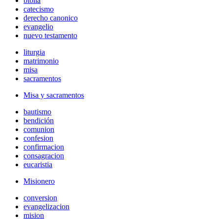
biblia
catecismo
derecho canonico
evangelio
nuevo testamento
liturgia
matrimonio
misa
sacramentos
Misa y sacramentos
bautismo
bendición
comunion
confesion
confirmacion
consagracion
eucaristia
Misionero
conversion
evangelizacion
mision