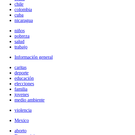
chile
colombia
cuba
nicaragua
niños
pobreza
salud
trabajo
Información general
caritas
deporte
educación
elecciones
familia
jovenes
medio ambiente
violencia
Mexico
aborto