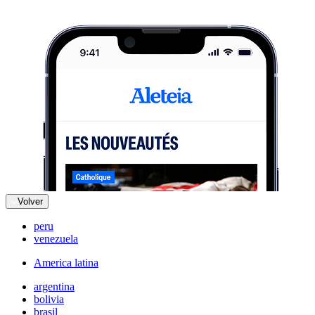
Volver
peru
venezuela
America latina
argentina
bolivia
brasil