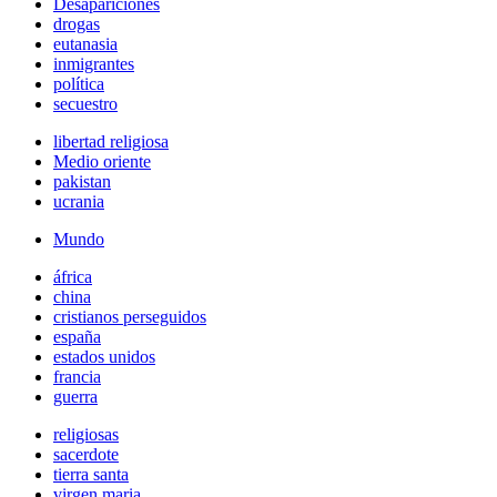
Desapariciones
drogas
eutanasia
inmigrantes
política
secuestro
libertad religiosa
Medio oriente
pakistan
ucrania
Mundo
áfrica
china
cristianos perseguidos
españa
estados unidos
francia
guerra
religiosas
sacerdote
tierra santa
virgen maria