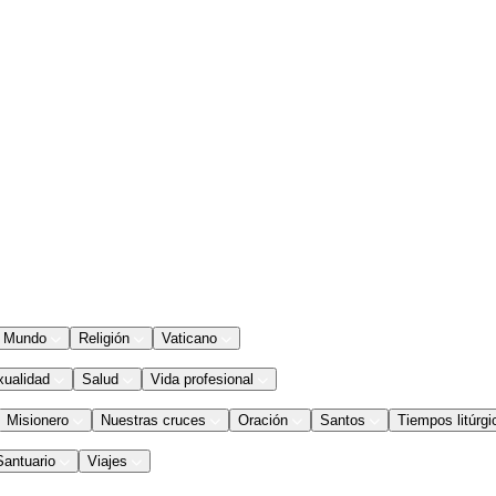
Mundo
Religión
Vaticano
xualidad
Salud
Vida profesional
Misionero
Nuestras cruces
Oración
Santos
Tiempos litúrgi
Santuario
Viajes