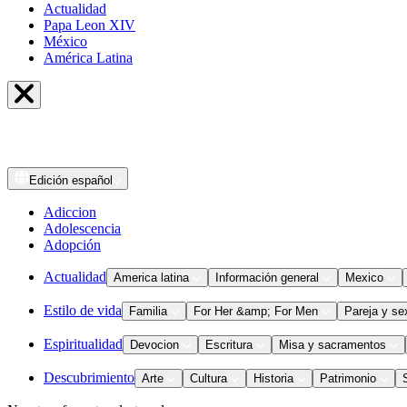
Actualidad
Papa Leon XIV
México
América Latina
Edición
español
Adiccion
Adolescencia
Adopción
Actualidad
America latina
Información general
Mexico
Estilo de vida
Familia
For Her &amp; For Men
Pareja y se
Espiritualidad
Devocion
Escritura
Misa y sacramentos
Descubrimiento
Arte
Cultura
Historia
Patrimonio