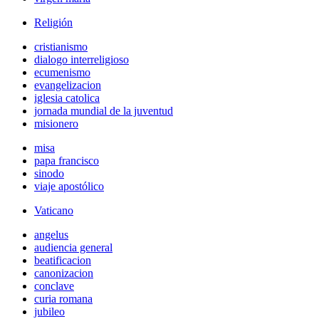
Religión
cristianismo
dialogo interreligioso
ecumenismo
evangelizacion
iglesia catolica
jornada mundial de la juventud
misionero
misa
papa francisco
sinodo
viaje apostólico
Vaticano
angelus
audiencia general
beatificacion
canonizacion
conclave
curia romana
jubileo