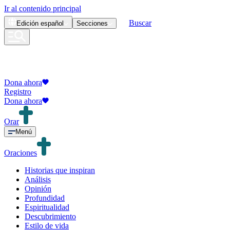
Ir al contenido principal
Buscar
Edición
español
Secciones
Dona ahora
Registro
Dona ahora
Orar
Menú
Oraciones
Historias que inspiran
Análisis
Opinión
Profundidad
Espiritualidad
Descubrimiento
Estilo de vida