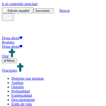
Ir al contenido principal
Buscar
Edición
español
Secciones
Dona ahora
Registro
Dona ahora
Orar
Menú
Oraciones
Historias que inspiran
Análisis
Opinión
Profundidad
Espiritualidad
Descubrimiento
Estilo de vida