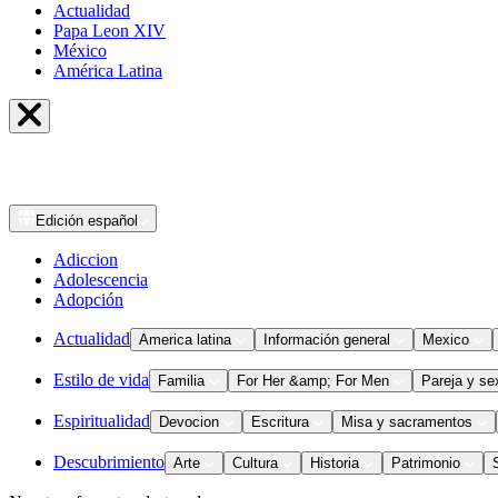
Actualidad
Papa Leon XIV
México
América Latina
Edición
español
Adiccion
Adolescencia
Adopción
Actualidad
America latina
Información general
Mexico
Estilo de vida
Familia
For Her &amp; For Men
Pareja y se
Espiritualidad
Devocion
Escritura
Misa y sacramentos
Descubrimiento
Arte
Cultura
Historia
Patrimonio