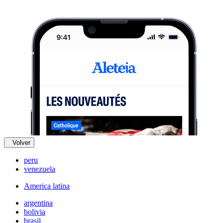
Volver
peru
venezuela
America latina
argentina
bolivia
brasil