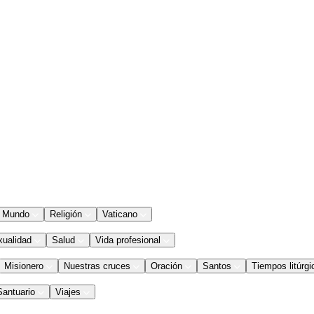
Mundo
Religión
Vaticano
xualidad
Salud
Vida profesional
Misionero
Nuestras cruces
Oración
Santos
Tiempos litúrgi
Santuario
Viajes