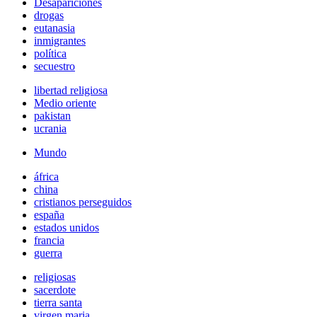
Desapariciones
drogas
eutanasia
inmigrantes
política
secuestro
libertad religiosa
Medio oriente
pakistan
ucrania
Mundo
áfrica
china
cristianos perseguidos
españa
estados unidos
francia
guerra
religiosas
sacerdote
tierra santa
virgen maria