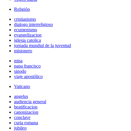
Religión
cristianismo
dialogo interreligioso
ecumenismo
evangelizacion
iglesia catolica
jornada mundial de la juventud
misionero
misa
papa francisco
sinodo
viaje apostólico
Vaticano
angelus
audiencia general
beatificacion
canonizacion
conclave
curia romana
jubileo