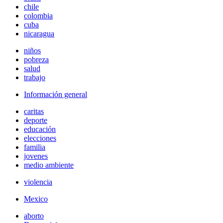
chile
colombia
cuba
nicaragua
niños
pobreza
salud
trabajo
Información general
caritas
deporte
educación
elecciones
familia
jovenes
medio ambiente
violencia
Mexico
aborto