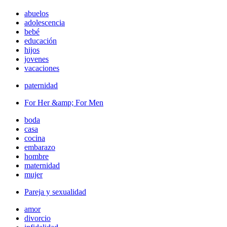
abuelos
adolescencia
bebé
educación
hijos
jovenes
vacaciones
paternidad
For Her &amp; For Men
boda
casa
cocina
embarazo
hombre
maternidad
mujer
Pareja y sexualidad
amor
divorcio