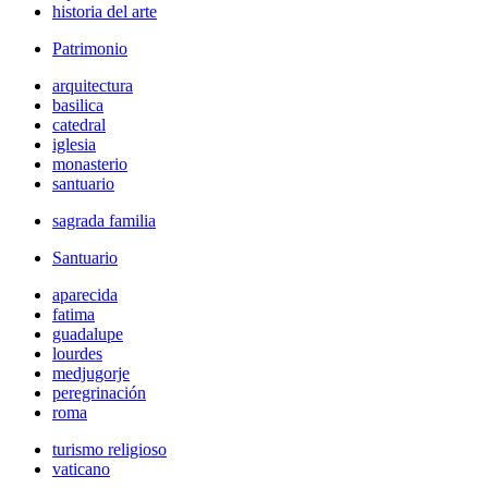
historia del arte
Patrimonio
arquitectura
basilica
catedral
iglesia
monasterio
santuario
sagrada familia
Santuario
aparecida
fatima
guadalupe
lourdes
medjugorje
peregrinación
roma
turismo religioso
vaticano