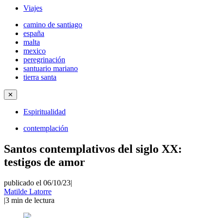
Viajes
camino de santiago
españa
malta
mexico
peregrinación
santuario mariano
tierra santa
✕
Espiritualidad
contemplación
Santos contemplativos del siglo XX:
testigos de amor
publicado el 06/10/23
|
Matilde Latorre
|
3
min de lectura