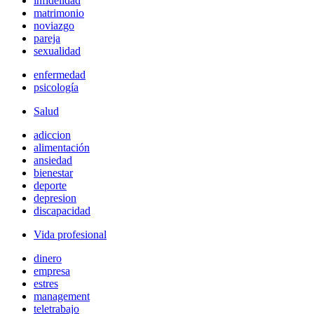
infidelidad
matrimonio
noviazgo
pareja
sexualidad
enfermedad
psicología
Salud
adiccion
alimentación
ansiedad
bienestar
deporte
depresion
discapacidad
Vida profesional
dinero
empresa
estres
management
teletrabajo