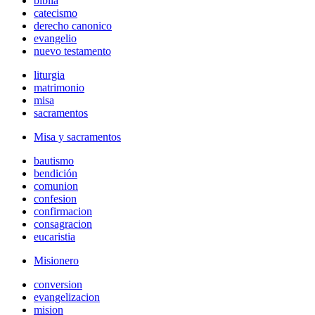
biblia
catecismo
derecho canonico
evangelio
nuevo testamento
liturgia
matrimonio
misa
sacramentos
Misa y sacramentos
bautismo
bendición
comunion
confesion
confirmacion
consagracion
eucaristia
Misionero
conversion
evangelizacion
mision