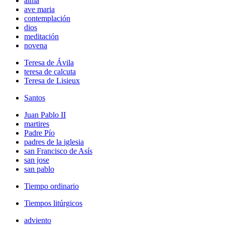
alma
ave maria
contemplación
dios
meditación
novena
Teresa de Ávila
teresa de calcuta
Teresa de Lisieux
Santos
Juan Pablo II
martires
Padre Pío
padres de la iglesia
san Francisco de Asís
san jose
san pablo
Tiempo ordinario
Tiempos litúrgicos
adviento