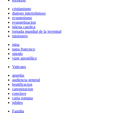
Religión
cristianismo
dialogo interreligioso
ecumenismo
evangelizacion
iglesia catolica
jornada mundial de la juventud
misionero
misa
papa francisco
sinodo
viaje apostólico
Vaticano
angelus
audiencia general
beatificacion
canonizacion
conclave
curia romana
jubileo
Familia