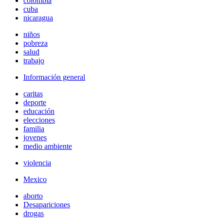
colombia
cuba
nicaragua
niños
pobreza
salud
trabajo
Información general
caritas
deporte
educación
elecciones
familia
jovenes
medio ambiente
violencia
Mexico
aborto
Desapariciones
drogas