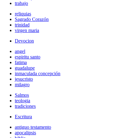
trabajo
reliquias
Sagrado Corazón
trinidad
virgen maria
Devocion
angel
espiritu santo
fatima
guadalupe
inmaculada concepción
jesucristo
milagro
Salmos
teologia
tradiciones
Escritura
antiguo testamento
apocalipsis