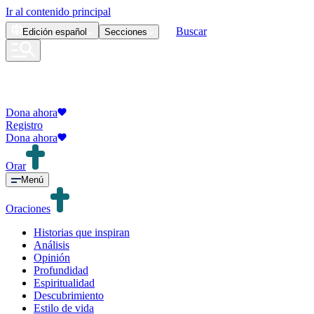
Ir al contenido principal
Buscar
Edición
español
Secciones
Dona ahora
Registro
Dona ahora
Orar
Menú
Oraciones
Historias que inspiran
Análisis
Opinión
Profundidad
Espiritualidad
Descubrimiento
Estilo de vida