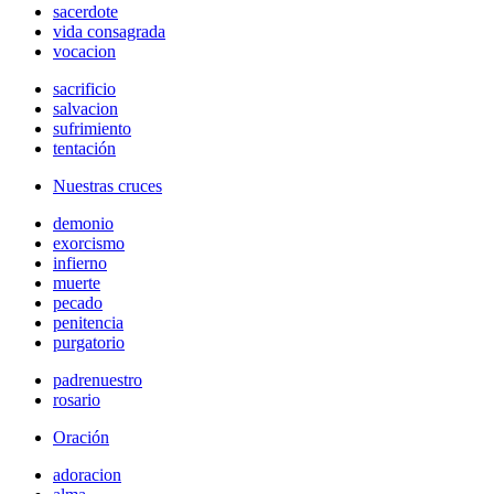
sacerdote
vida consagrada
vocacion
sacrificio
salvacion
sufrimiento
tentación
Nuestras cruces
demonio
exorcismo
infierno
muerte
pecado
penitencia
purgatorio
padrenuestro
rosario
Oración
adoracion