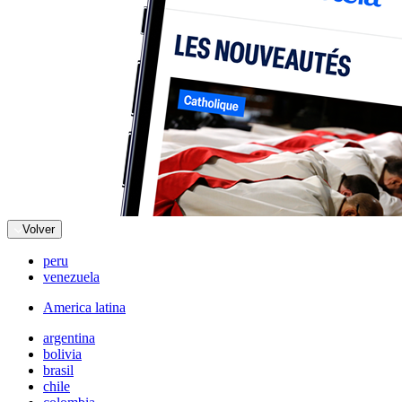
Volver
peru
venezuela
America latina
argentina
bolivia
brasil
chile