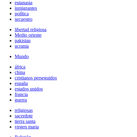
eutanasia
inmigrantes
política
secuestro
libertad religiosa
Medio oriente
pakistan
ucrania
Mundo
áfrica
china
cristianos perseguidos
españa
estados unidos
francia
guerra
religiosas
sacerdote
tierra santa
virgen maria