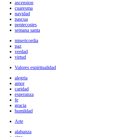
ascension
cuaresma
navidad
pascua
pentecostes
semana santa
misericordia
paz
verdad
virtud
Valores espiritualidad
alegria
amor
caridad
esperanza
fe
gracia
humildad
Arte
alabanza