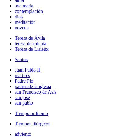
alma
ave maria
contemplación
dios
meditación
novena
Teresa de Ávila
teresa de calcuta
Teresa de Lisieux
Santos
Juan Pablo II
martires
Padre Pío
padres de la iglesia
san Francisco de Asís
san jose
san pablo
Tiempo ordinario
Tiempos litúrgicos
adviento