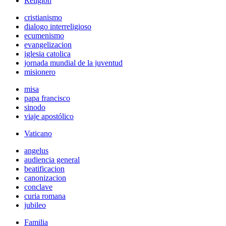
Religión
cristianismo
dialogo interreligioso
ecumenismo
evangelizacion
iglesia catolica
jornada mundial de la juventud
misionero
misa
papa francisco
sinodo
viaje apostólico
Vaticano
angelus
audiencia general
beatificacion
canonizacion
conclave
curia romana
jubileo
Familia