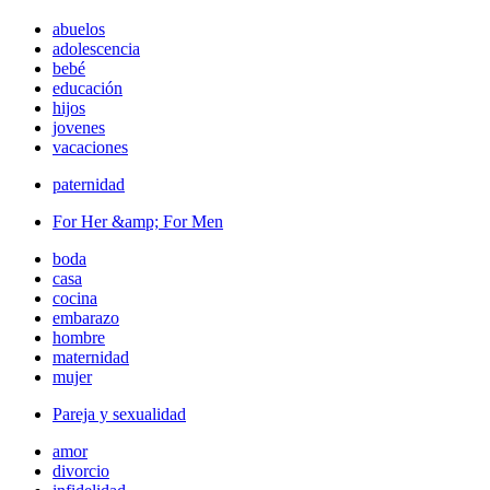
abuelos
adolescencia
bebé
educación
hijos
jovenes
vacaciones
paternidad
For Her &amp; For Men
boda
casa
cocina
embarazo
hombre
maternidad
mujer
Pareja y sexualidad
amor
divorcio