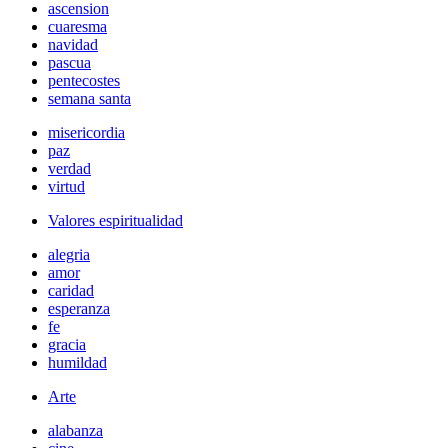
ascension
cuaresma
navidad
pascua
pentecostes
semana santa
misericordia
paz
verdad
virtud
Valores espiritualidad
alegria
amor
caridad
esperanza
fe
gracia
humildad
Arte
alabanza