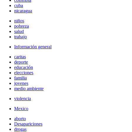
colombia
cuba
nicaragua
niños
pobreza
salud
trabajo
Información general
caritas
deporte
educación
elecciones
familia
jovenes
medio ambiente
violencia
Mexico
aborto
Desapariciones
drogas