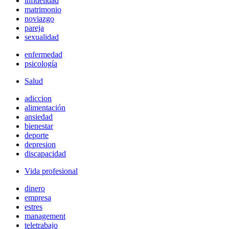
infidelidad
matrimonio
noviazgo
pareja
sexualidad
enfermedad
psicología
Salud
adiccion
alimentación
ansiedad
bienestar
deporte
depresion
discapacidad
Vida profesional
dinero
empresa
estres
management
teletrabajo