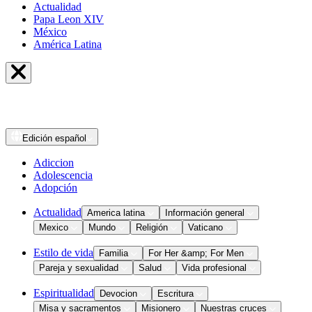
Actualidad
Papa Leon XIV
México
América Latina
Edición
español
Adiccion
Adolescencia
Adopción
Actualidad
America latina
Información general
Mexico
Mundo
Religión
Vaticano
Estilo de vida
Familia
For Her &amp; For Men
Pareja y sexualidad
Salud
Vida profesional
Espiritualidad
Devocion
Escritura
Misa y sacramentos
Misionero
Nuestras cruces