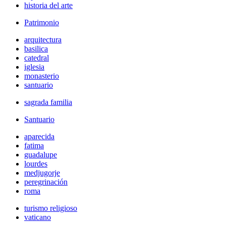
historia del arte
Patrimonio
arquitectura
basilica
catedral
iglesia
monasterio
santuario
sagrada familia
Santuario
aparecida
fatima
guadalupe
lourdes
medjugorje
peregrinación
roma
turismo religioso
vaticano