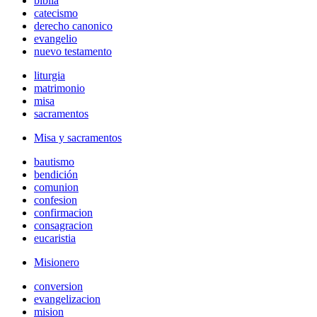
biblia
catecismo
derecho canonico
evangelio
nuevo testamento
liturgia
matrimonio
misa
sacramentos
Misa y sacramentos
bautismo
bendición
comunion
confesion
confirmacion
consagracion
eucaristia
Misionero
conversion
evangelizacion
mision