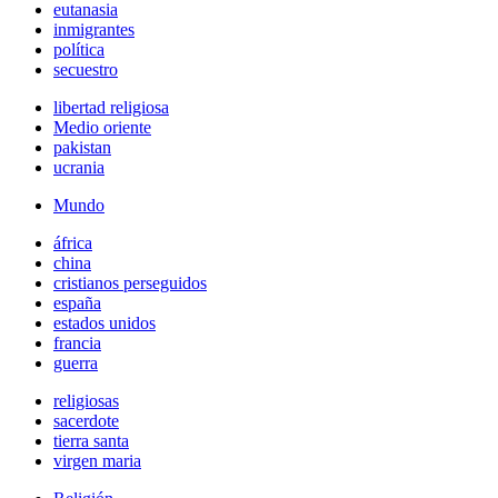
eutanasia
inmigrantes
política
secuestro
libertad religiosa
Medio oriente
pakistan
ucrania
Mundo
áfrica
china
cristianos perseguidos
españa
estados unidos
francia
guerra
religiosas
sacerdote
tierra santa
virgen maria