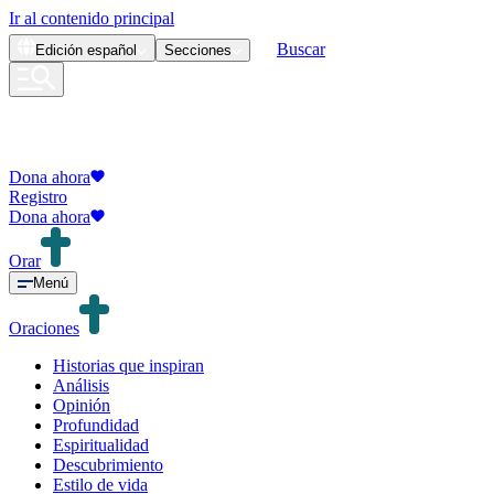
Ir al contenido principal
Buscar
Edición
español
Secciones
Dona ahora
Registro
Dona ahora
Orar
Menú
Oraciones
Historias que inspiran
Análisis
Opinión
Profundidad
Espiritualidad
Descubrimiento
Estilo de vida