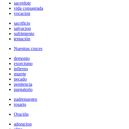
sacerdote
vida consagrada
vocacion
sacrificio
salvacion
sufrimiento
tentación
Nuestras cruces
demonio
exorcismo
infierno
muerte
pecado
penitencia
purgatorio
padrenuestro
rosario
Oración
adoracion