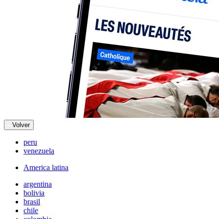
Volver
peru
venezuela
America latina
argentina
bolivia
brasil
chile