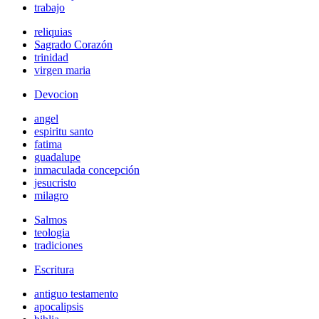
trabajo
reliquias
Sagrado Corazón
trinidad
virgen maria
Devocion
angel
espiritu santo
fatima
guadalupe
inmaculada concepción
jesucristo
milagro
Salmos
teologia
tradiciones
Escritura
antiguo testamento
apocalipsis