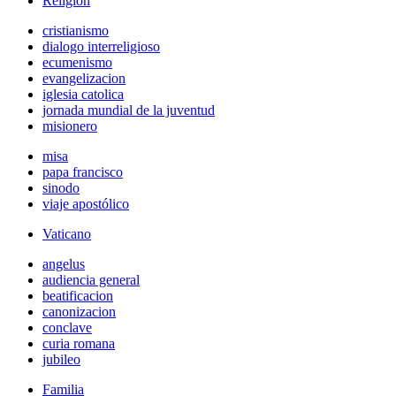
Religión
cristianismo
dialogo interreligioso
ecumenismo
evangelizacion
iglesia catolica
jornada mundial de la juventud
misionero
misa
papa francisco
sinodo
viaje apostólico
Vaticano
angelus
audiencia general
beatificacion
canonizacion
conclave
curia romana
jubileo
Familia