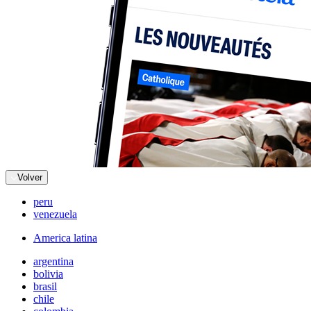
Volver
peru
venezuela
America latina
argentina
bolivia
brasil
chile