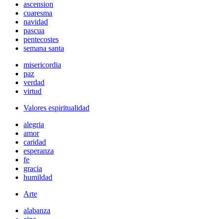
ascension
cuaresma
navidad
pascua
pentecostes
semana santa
misericordia
paz
verdad
virtud
Valores espiritualidad
alegria
amor
caridad
esperanza
fe
gracia
humildad
Arte
alabanza