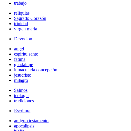
trabajo
reliquias
Sagrado Corazón
trinidad
virgen maria
Devocion
angel
espiritu santo
fatima
guadalupe
inmaculada concepción
jesucristo
milagro
Salmos
teologia
tradiciones
Escritura
antiguo testamento
apocalipsis