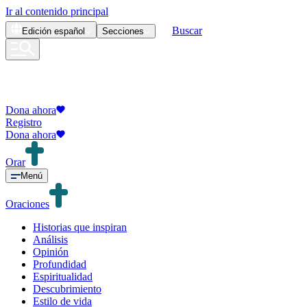
Ir al contenido principal
Buscar
Edición
español
Secciones
Dona ahora
Registro
Dona ahora
Orar
Menú
Oraciones
Historias que inspiran
Análisis
Opinión
Profundidad
Espiritualidad
Descubrimiento
Estilo de vida