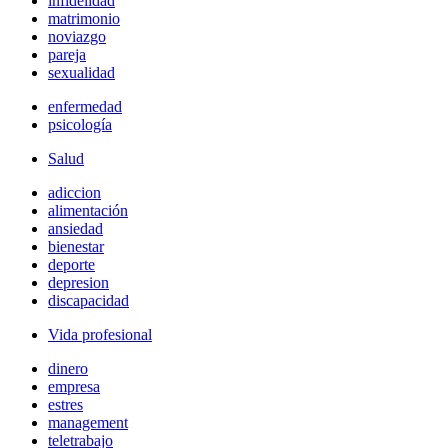
infidelidad
matrimonio
noviazgo
pareja
sexualidad
enfermedad
psicología
Salud
adiccion
alimentación
ansiedad
bienestar
deporte
depresion
discapacidad
Vida profesional
dinero
empresa
estres
management
teletrabajo