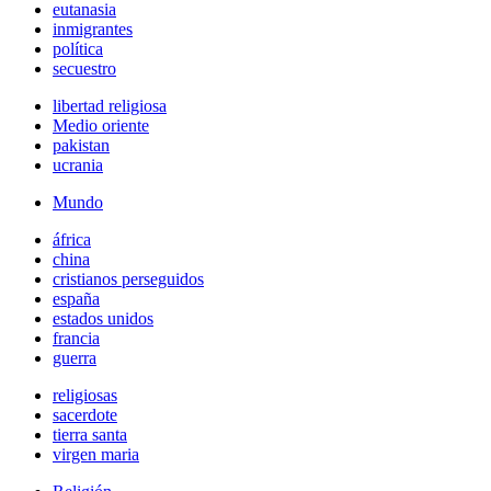
eutanasia
inmigrantes
política
secuestro
libertad religiosa
Medio oriente
pakistan
ucrania
Mundo
áfrica
china
cristianos perseguidos
españa
estados unidos
francia
guerra
religiosas
sacerdote
tierra santa
virgen maria