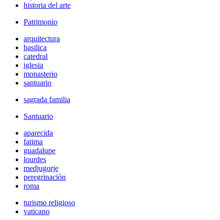
historia del arte
Patrimonio
arquitectura
basilica
catedral
iglesia
monasterio
santuario
sagrada familia
Santuario
aparecida
fatima
guadalupe
lourdes
medjugorje
peregrinación
roma
turismo religioso
vaticano