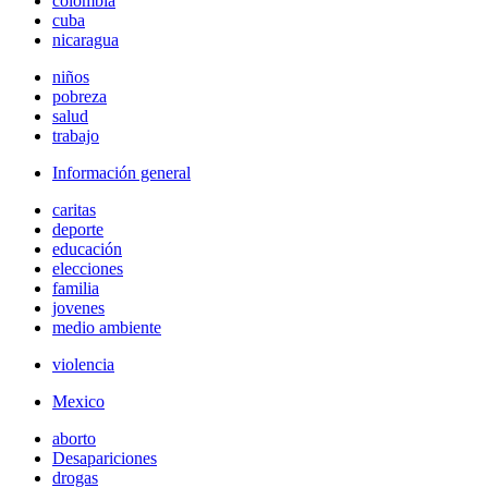
colombia
cuba
nicaragua
niños
pobreza
salud
trabajo
Información general
caritas
deporte
educación
elecciones
familia
jovenes
medio ambiente
violencia
Mexico
aborto
Desapariciones
drogas