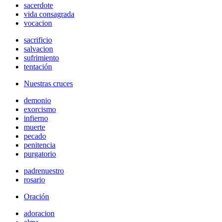
sacerdote
vida consagrada
vocacion
sacrificio
salvacion
sufrimiento
tentación
Nuestras cruces
demonio
exorcismo
infierno
muerte
pecado
penitencia
purgatorio
padrenuestro
rosario
Oración
adoracion