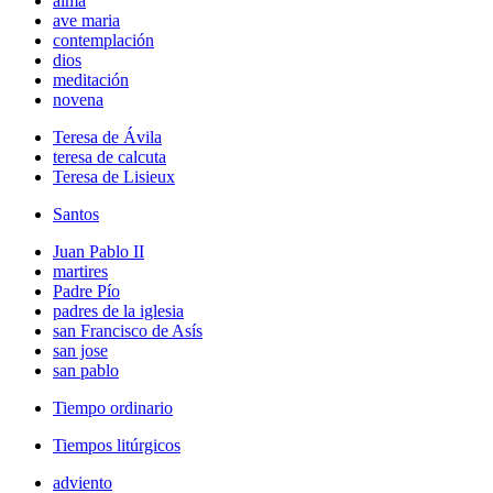
alma
ave maria
contemplación
dios
meditación
novena
Teresa de Ávila
teresa de calcuta
Teresa de Lisieux
Santos
Juan Pablo II
martires
Padre Pío
padres de la iglesia
san Francisco de Asís
san jose
san pablo
Tiempo ordinario
Tiempos litúrgicos
adviento