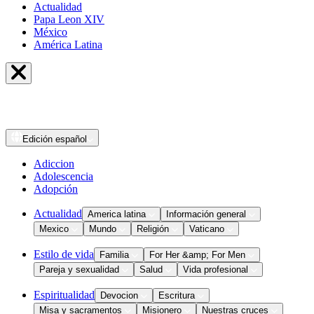
Actualidad
Papa Leon XIV
México
América Latina
Edición
español
Adiccion
Adolescencia
Adopción
Actualidad
America latina
Información general
Mexico
Mundo
Religión
Vaticano
Estilo de vida
Familia
For Her &amp; For Men
Pareja y sexualidad
Salud
Vida profesional
Espiritualidad
Devocion
Escritura
Misa y sacramentos
Misionero
Nuestras cruces