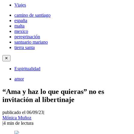
Viajes
camino de santiago
españa
malta
mexico
peregrinación
santuario mariano
tierra santa
✕
Espiritualidad
amor
“Ama y haz lo que quieras” no es
invitación al libertinaje
publicado el 06/09/23
|
Mónica Muñoz
|
4
min de lectura