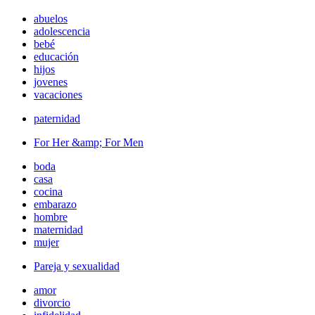
abuelos
adolescencia
bebé
educación
hijos
jovenes
vacaciones
paternidad
For Her &amp; For Men
boda
casa
cocina
embarazo
hombre
maternidad
mujer
Pareja y sexualidad
amor
divorcio