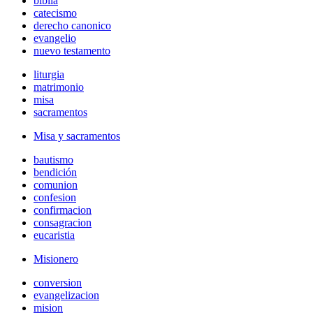
biblia
catecismo
derecho canonico
evangelio
nuevo testamento
liturgia
matrimonio
misa
sacramentos
Misa y sacramentos
bautismo
bendición
comunion
confesion
confirmacion
consagracion
eucaristia
Misionero
conversion
evangelizacion
mision