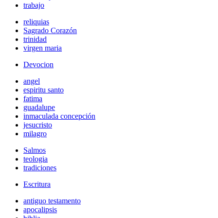
trabajo
reliquias
Sagrado Corazón
trinidad
virgen maria
Devocion
angel
espiritu santo
fatima
guadalupe
inmaculada concepción
jesucristo
milagro
Salmos
teologia
tradiciones
Escritura
antiguo testamento
apocalipsis