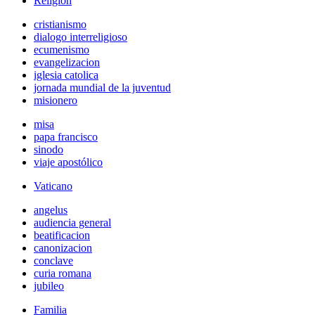
Religión
cristianismo
dialogo interreligioso
ecumenismo
evangelizacion
iglesia catolica
jornada mundial de la juventud
misionero
misa
papa francisco
sinodo
viaje apostólico
Vaticano
angelus
audiencia general
beatificacion
canonizacion
conclave
curia romana
jubileo
Familia