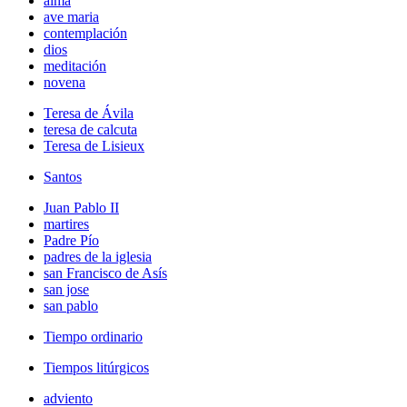
alma
ave maria
contemplación
dios
meditación
novena
Teresa de Ávila
teresa de calcuta
Teresa de Lisieux
Santos
Juan Pablo II
martires
Padre Pío
padres de la iglesia
san Francisco de Asís
san jose
san pablo
Tiempo ordinario
Tiempos litúrgicos
adviento