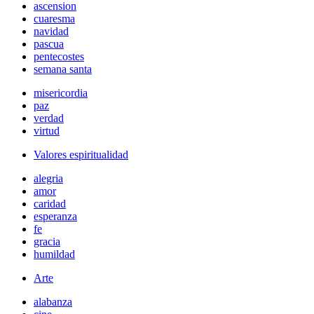
ascension
cuaresma
navidad
pascua
pentecostes
semana santa
misericordia
paz
verdad
virtud
Valores espiritualidad
alegria
amor
caridad
esperanza
fe
gracia
humildad
Arte
alabanza