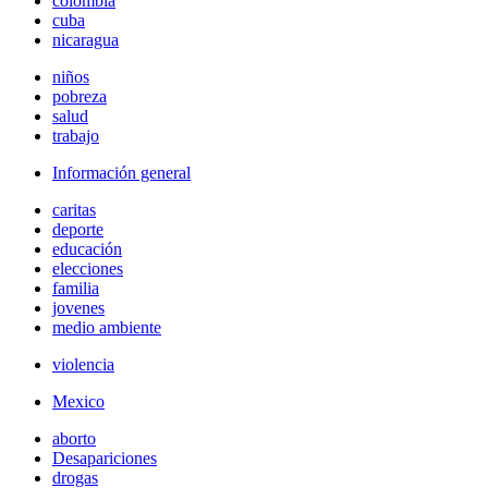
colombia
cuba
nicaragua
niños
pobreza
salud
trabajo
Información general
caritas
deporte
educación
elecciones
familia
jovenes
medio ambiente
violencia
Mexico
aborto
Desapariciones
drogas