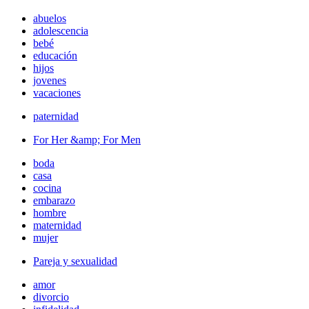
abuelos
adolescencia
bebé
educación
hijos
jovenes
vacaciones
paternidad
For Her &amp; For Men
boda
casa
cocina
embarazo
hombre
maternidad
mujer
Pareja y sexualidad
amor
divorcio