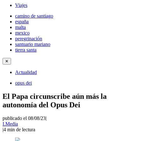
Viajes
camino de santiago
españa
malta
mexico
peregrinación
santuario mariano
tierra santa
✕
Actualidad
opus dei
El Papa circunscribe aún más la
autonomía del Opus Dei
publicado el 08/08/23
|
I.Media
|
4
min de lectura