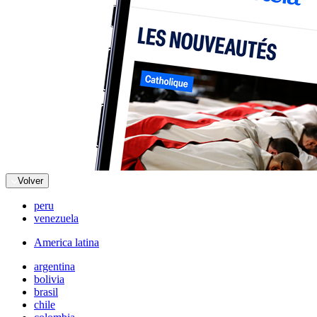
Volver
peru
venezuela
America latina
argentina
bolivia
brasil
chile