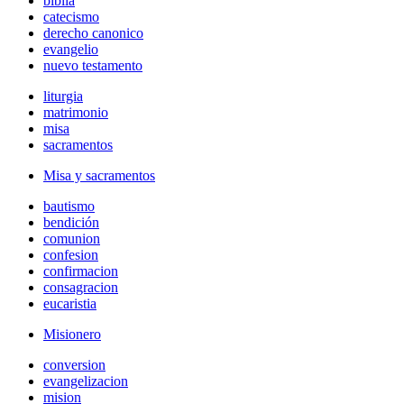
biblia
catecismo
derecho canonico
evangelio
nuevo testamento
liturgia
matrimonio
misa
sacramentos
Misa y sacramentos
bautismo
bendición
comunion
confesion
confirmacion
consagracion
eucaristia
Misionero
conversion
evangelizacion
mision