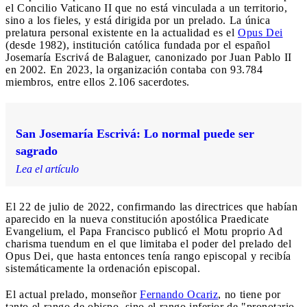
el Concilio Vaticano II que no está vinculada a un territorio,
sino a los fieles, y está dirigida por un prelado. La única
prelatura personal existente en la actualidad es el
Opus Dei
(desde 1982), institución católica fundada por el español
Josemaría Escrivá de Balaguer, canonizado por Juan Pablo II
en 2002. En 2023, la organización contaba con 93.784
miembros, entre ellos 2.106 sacerdotes.
San Josemaría Escrivá: Lo normal puede ser
sagrado
Lea el artículo
El 22 de julio de 2022, confirmando las directrices que habían
aparecido en la nueva constitución apostólica Praedicate
Evangelium, el Papa Francisco publicó el Motu proprio Ad
charisma tuendum en el que limitaba el poder del prelado del
Opus Dei, que hasta entonces tenía rango episcopal y recibía
sistemáticamente la ordenación episcopal.
El actual prelado, monseñor
Fernando Ocariz
, no tiene por
tanto el rango de obispo, sino el rango inferior de "pronotario