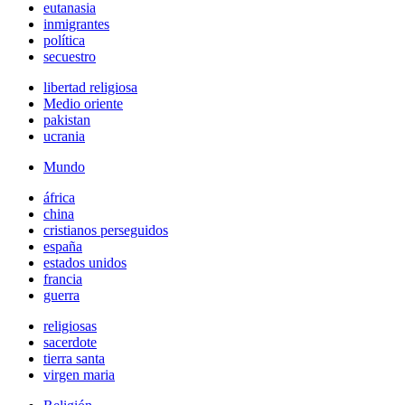
eutanasia
inmigrantes
política
secuestro
libertad religiosa
Medio oriente
pakistan
ucrania
Mundo
áfrica
china
cristianos perseguidos
españa
estados unidos
francia
guerra
religiosas
sacerdote
tierra santa
virgen maria