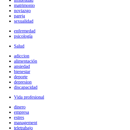
infidelidad
matrimonio
noviazgo
pareja
sexualidad
enfermedad
psicología
Salud
adiccion
alimentación
ansiedad
bienestar
deporte
depresion
discapacidad
Vida profesional
dinero
empresa
estres
management
teletrabajo