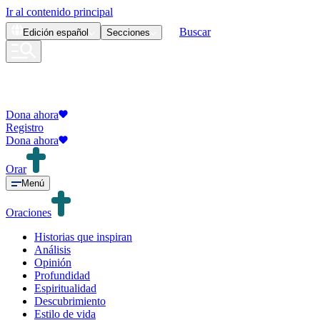
Ir al contenido principal
Buscar
Edición
español
Secciones
Dona ahora
Registro
Dona ahora
Orar
Menú
Oraciones
Historias que inspiran
Análisis
Opinión
Profundidad
Espiritualidad
Descubrimiento
Estilo de vida