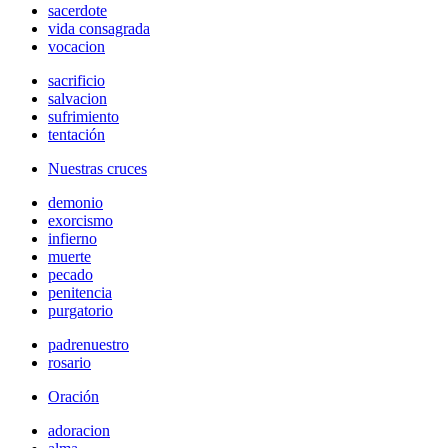
sacerdote
vida consagrada
vocacion
sacrificio
salvacion
sufrimiento
tentación
Nuestras cruces
demonio
exorcismo
infierno
muerte
pecado
penitencia
purgatorio
padrenuestro
rosario
Oración
adoracion