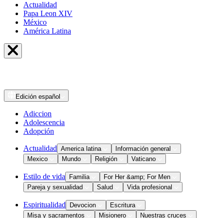
Actualidad
Papa Leon XIV
México
América Latina
Edición
español
Adiccion
Adolescencia
Adopción
Actualidad
America latina
Información general
Mexico
Mundo
Religión
Vaticano
Estilo de vida
Familia
For Her &amp; For Men
Pareja y sexualidad
Salud
Vida profesional
Espiritualidad
Devocion
Escritura
Misa y sacramentos
Misionero
Nuestras cruces