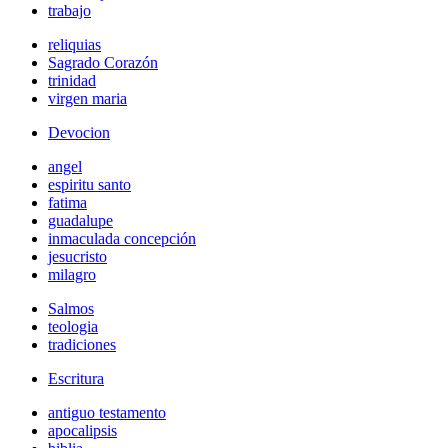
trabajo
reliquias
Sagrado Corazón
trinidad
virgen maria
Devocion
angel
espiritu santo
fatima
guadalupe
inmaculada concepción
jesucristo
milagro
Salmos
teologia
tradiciones
Escritura
antiguo testamento
apocalipsis