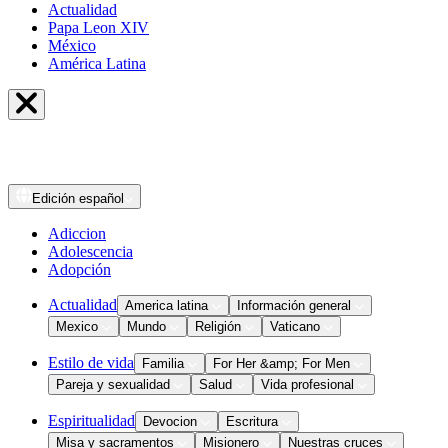
Actualidad
Papa Leon XIV
México
América Latina
Edición
español
Adiccion
Adolescencia
Adopción
Actualidad
America latina
Información general
Mexico
Mundo
Religión
Vaticano
Estilo de vida
Familia
For Her &amp; For Men
Pareja y sexualidad
Salud
Vida profesional
Espiritualidad
Devocion
Escritura
Misa y sacramentos
Misionero
Nuestras cruces