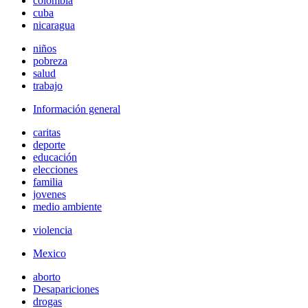
colombia
cuba
nicaragua
niños
pobreza
salud
trabajo
Información general
caritas
deporte
educación
elecciones
familia
jovenes
medio ambiente
violencia
Mexico
aborto
Desapariciones
drogas