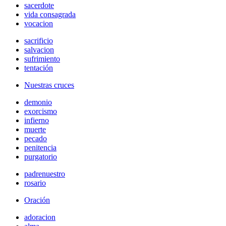
sacerdote
vida consagrada
vocacion
sacrificio
salvacion
sufrimiento
tentación
Nuestras cruces
demonio
exorcismo
infierno
muerte
pecado
penitencia
purgatorio
padrenuestro
rosario
Oración
adoracion