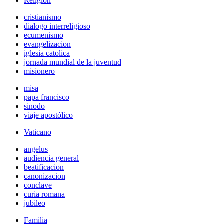
Religión
cristianismo
dialogo interreligioso
ecumenismo
evangelizacion
iglesia catolica
jornada mundial de la juventud
misionero
misa
papa francisco
sinodo
viaje apostólico
Vaticano
angelus
audiencia general
beatificacion
canonizacion
conclave
curia romana
jubileo
Familia