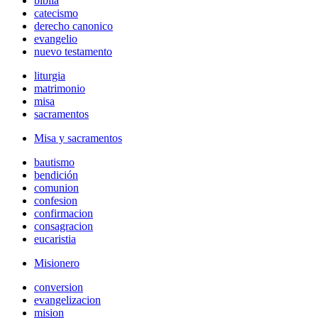
biblia
catecismo
derecho canonico
evangelio
nuevo testamento
liturgia
matrimonio
misa
sacramentos
Misa y sacramentos
bautismo
bendición
comunion
confesion
confirmacion
consagracion
eucaristia
Misionero
conversion
evangelizacion
mision