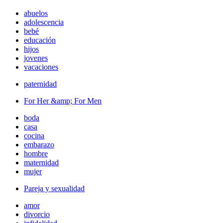
abuelos
adolescencia
bebé
educación
hijos
jovenes
vacaciones
paternidad
For Her &amp; For Men
boda
casa
cocina
embarazo
hombre
maternidad
mujer
Pareja y sexualidad
amor
divorcio