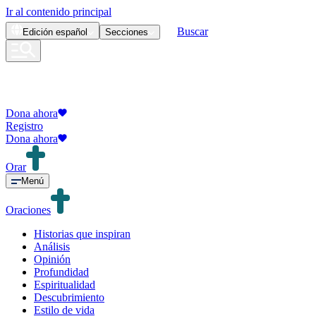
Ir al contenido principal
Buscar
Edición
español
Secciones
Dona ahora
Registro
Dona ahora
Orar
Menú
Oraciones
Historias que inspiran
Análisis
Opinión
Profundidad
Espiritualidad
Descubrimiento
Estilo de vida