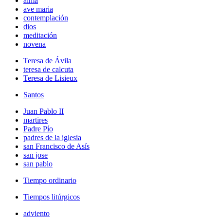
alma
ave maria
contemplación
dios
meditación
novena
Teresa de Ávila
teresa de calcuta
Teresa de Lisieux
Santos
Juan Pablo II
martires
Padre Pío
padres de la iglesia
san Francisco de Asís
san jose
san pablo
Tiempo ordinario
Tiempos litúrgicos
adviento