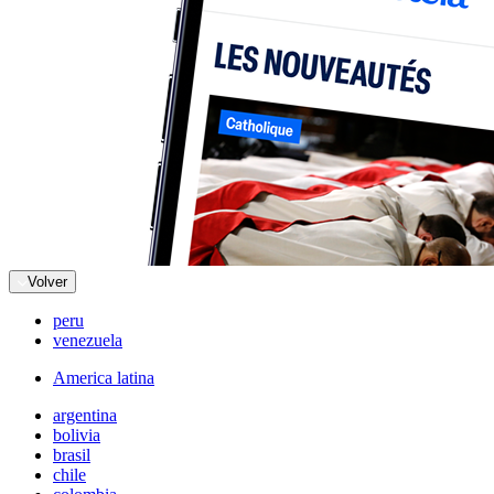
Volver
peru
venezuela
America latina
argentina
bolivia
brasil
chile