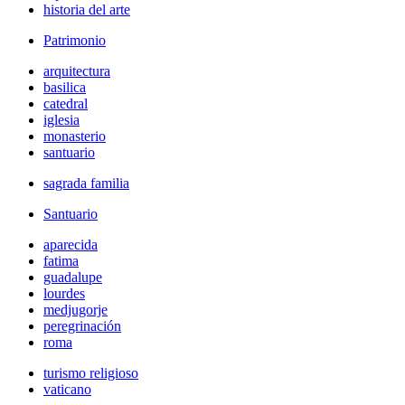
historia del arte
Patrimonio
arquitectura
basilica
catedral
iglesia
monasterio
santuario
sagrada familia
Santuario
aparecida
fatima
guadalupe
lourdes
medjugorje
peregrinación
roma
turismo religioso
vaticano