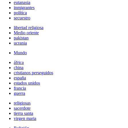
eutanasia
inmigrantes
política
secuestro
libertad religiosa
Medio oriente
pakistan
ucrania
Mundo
áfrica
china
cristianos perseguidos
españa
estados unidos
francia
guerra
religiosas
sacerdote
tierra santa
virgen maria