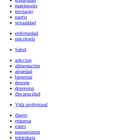
infidelidad
matrimonio
noviazgo
pareja
sexualidad
enfermedad
psicología
Salud
adiccion
alimentación
ansiedad
bienestar
deporte
depresion
discapacidad
Vida profesional
dinero
empresa
estres
management
teletrabajo