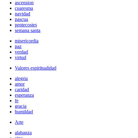
ascension
cuaresma
navidad
pascua
pentecostes
semana santa
misericordia
paz
verdad
virtud
Valores espiritualidad
alegria
amor
caridad
esperanza
fe
gracia
humildad
Arte
alabanza