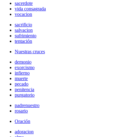
sacerdote
vida consagrada
vocacion
sacrificio
salvacion
sufrimiento
tentación
Nuestras cruces
demonio
exorcismo
infierno
muerte
pecado
penitencia
purgatorio
padrenuestro
rosario
Oración
adoracion