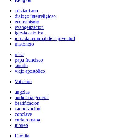
Religión
cristianismo
dialogo interreligioso
ecumenismo
evangelizacion
iglesia catolica
jornada mundial de la juventud
misionero
misa
papa francisco
sinodo
viaje apostólico
Vaticano
angelus
audiencia general
beatificacion
canonizacion
conclave
curia romana
jubileo
Familia