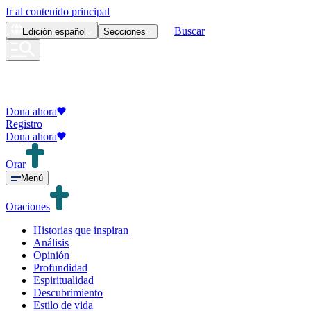
Ir al contenido principal
Buscar
Edición
español
Secciones
Dona ahora
Registro
Dona ahora
Orar
Menú
Oraciones
Historias que inspiran
Análisis
Opinión
Profundidad
Espiritualidad
Descubrimiento
Estilo de vida