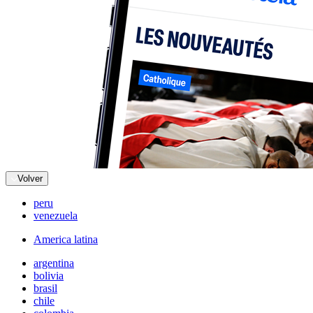
Volver
peru
venezuela
America latina
argentina
bolivia
brasil
chile