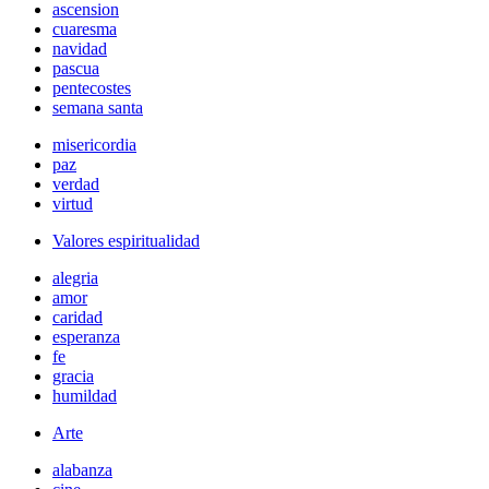
ascension
cuaresma
navidad
pascua
pentecostes
semana santa
misericordia
paz
verdad
virtud
Valores espiritualidad
alegria
amor
caridad
esperanza
fe
gracia
humildad
Arte
alabanza