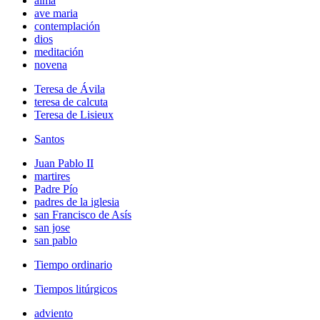
alma
ave maria
contemplación
dios
meditación
novena
Teresa de Ávila
teresa de calcuta
Teresa de Lisieux
Santos
Juan Pablo II
martires
Padre Pío
padres de la iglesia
san Francisco de Asís
san jose
san pablo
Tiempo ordinario
Tiempos litúrgicos
adviento