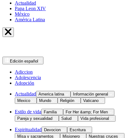
Actualidad
Papa Leon XIV
México
América Latina
Edición
español
Adiccion
Adolescencia
Adopción
Actualidad
America latina
Información general
Mexico
Mundo
Religión
Vaticano
Estilo de vida
Familia
For Her &amp; For Men
Pareja y sexualidad
Salud
Vida profesional
Espiritualidad
Devocion
Escritura
Misa y sacramentos
Misionero
Nuestras cruces