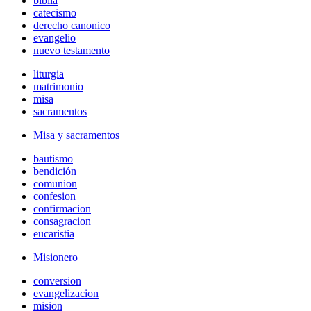
biblia
catecismo
derecho canonico
evangelio
nuevo testamento
liturgia
matrimonio
misa
sacramentos
Misa y sacramentos
bautismo
bendición
comunion
confesion
confirmacion
consagracion
eucaristia
Misionero
conversion
evangelizacion
mision