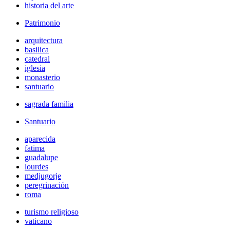
historia del arte
Patrimonio
arquitectura
basilica
catedral
iglesia
monasterio
santuario
sagrada familia
Santuario
aparecida
fatima
guadalupe
lourdes
medjugorje
peregrinación
roma
turismo religioso
vaticano