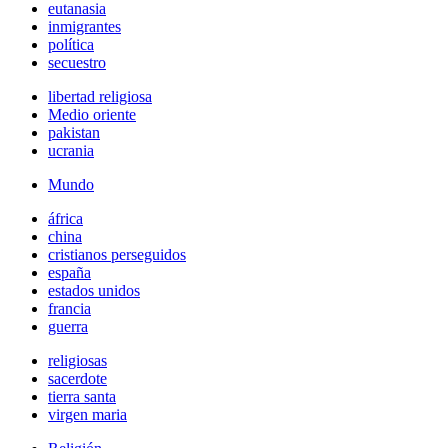
eutanasia
inmigrantes
política
secuestro
libertad religiosa
Medio oriente
pakistan
ucrania
Mundo
áfrica
china
cristianos perseguidos
españa
estados unidos
francia
guerra
religiosas
sacerdote
tierra santa
virgen maria