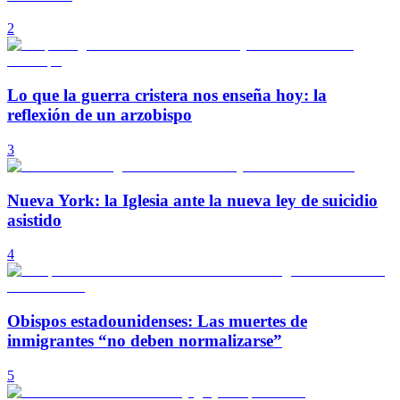
2
Lo que la guerra cristera nos enseña hoy: la
reflexión de un arzobispo
3
Nueva York: la Iglesia ante la nueva ley de suicidio
asistido
4
Obispos estadounidenses: Las muertes de
inmigrantes “no deben normalizarse”
5