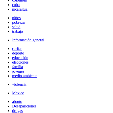
colombia
cuba
nicaragua
niños
pobreza
salud
trabajo
Información general
caritas
deporte
educación
elecciones
familia
jovenes
medio ambiente
violencia
Mexico
aborto
Desapariciones
drogas