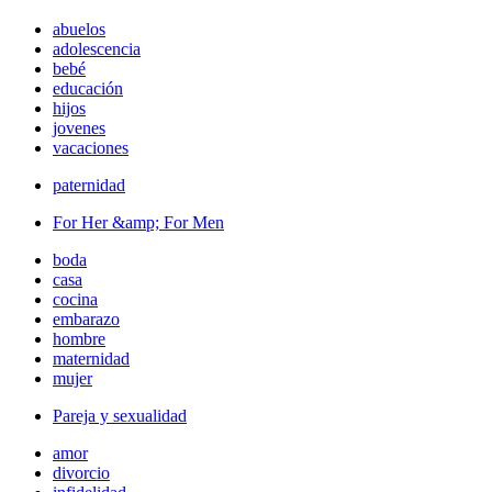
abuelos
adolescencia
bebé
educación
hijos
jovenes
vacaciones
paternidad
For Her &amp; For Men
boda
casa
cocina
embarazo
hombre
maternidad
mujer
Pareja y sexualidad
amor
divorcio