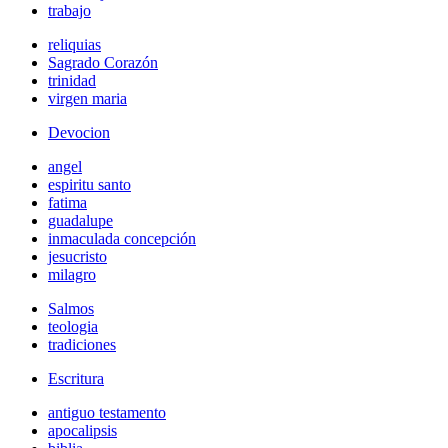
trabajo
reliquias
Sagrado Corazón
trinidad
virgen maria
Devocion
angel
espiritu santo
fatima
guadalupe
inmaculada concepción
jesucristo
milagro
Salmos
teologia
tradiciones
Escritura
antiguo testamento
apocalipsis