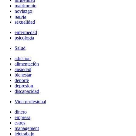
infidelidad
matrimonio
noviazgo
pareja
sexualidad
enfermedad
psicología
Salud
adiccion
alimentación
ansiedad
bienestar
deporte
depresion
discapacidad
Vida profesional
dinero
empresa
estres
management
teletrabajo