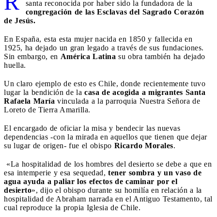
R
santa reconocida por haber sido la fundadora de la
congregación de las Esclavas del Sagrado Corazón
de Jesús.
En España, esta esta mujer nacida en 1850 y fallecida en
1925, ha dejado un gran legado a través de sus fundaciones.
Sin embargo, en
América Latina
su obra también ha dejado
huella.
Un claro ejemplo de esto es Chile, donde recientemente tuvo
lugar la bendición de la
casa de acogida a migrantes Santa
Rafaela María
vinculada a la parroquia Nuestra Señora de
Loreto de Tierra Amarilla.
El encargado de oficiar la misa y bendecir las nuevas
dependencias -con la mirada en aquellos que tienen que dejar
su lugar de origen- fue el obispo
Ricardo Morales
.
«La hospitalidad de los hombres del desierto se debe a que en
esa intemperie y esa sequedad,
tener sombra y un vaso de
agua ayuda a paliar los efectos de caminar por el
desierto
», dijo el obispo durante su homilía en relación a la
hospitalidad de Abraham narrada en el Antiguo Testamento, tal
cual reproduce la propia Iglesia de Chile.