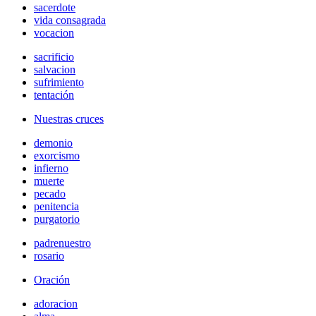
sacerdote
vida consagrada
vocacion
sacrificio
salvacion
sufrimiento
tentación
Nuestras cruces
demonio
exorcismo
infierno
muerte
pecado
penitencia
purgatorio
padrenuestro
rosario
Oración
adoracion