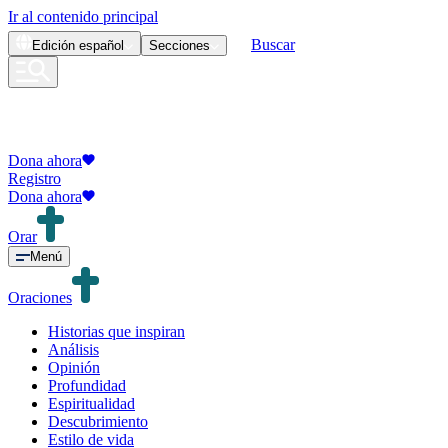
Ir al contenido principal
Buscar
Edición
español
Secciones
Dona ahora
Registro
Dona ahora
Orar
Menú
Oraciones
Historias que inspiran
Análisis
Opinión
Profundidad
Espiritualidad
Descubrimiento
Estilo de vida