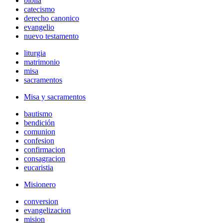
biblia
catecismo
derecho canonico
evangelio
nuevo testamento
liturgia
matrimonio
misa
sacramentos
Misa y sacramentos
bautismo
bendición
comunion
confesion
confirmacion
consagracion
eucaristia
Misionero
conversion
evangelizacion
mision