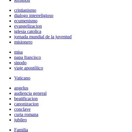
Religión
cristianismo
dialogo interreligioso
ecumenismo
evangelizacion
iglesia catolica
jornada mundial de la juventud
misionero
misa
papa francisco
sinodo
viaje apostólico
Vaticano
angelus
audiencia general
beatificacion
canonizacion
conclave
curia romana
jubileo
Familia