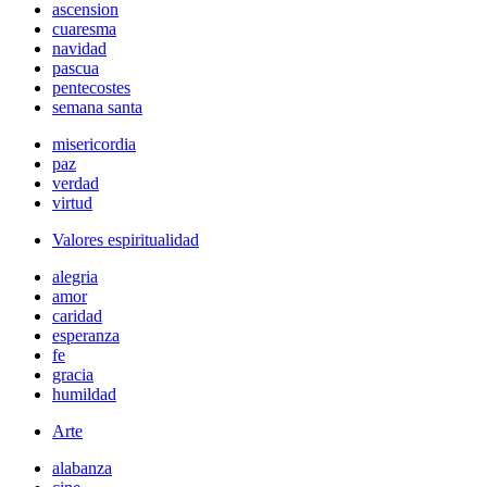
ascension
cuaresma
navidad
pascua
pentecostes
semana santa
misericordia
paz
verdad
virtud
Valores espiritualidad
alegria
amor
caridad
esperanza
fe
gracia
humildad
Arte
alabanza