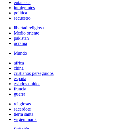
eutanasia
inmigrantes
política
secuestro
libertad religiosa
Medio oriente
pakistan
ucrania
Mundo
áfrica
china
cristianos perseguidos
españa
estados unidos
francia
guerra
religiosas
sacerdote
tierra santa
virgen maria