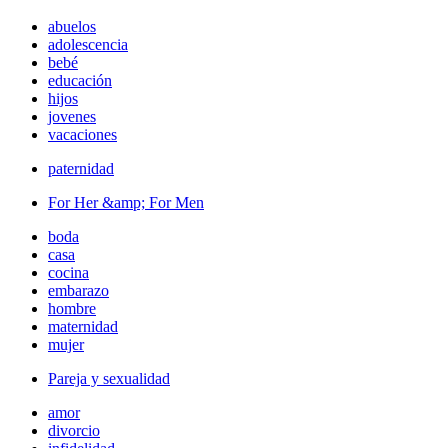
abuelos
adolescencia
bebé
educación
hijos
jovenes
vacaciones
paternidad
For Her &amp; For Men
boda
casa
cocina
embarazo
hombre
maternidad
mujer
Pareja y sexualidad
amor
divorcio