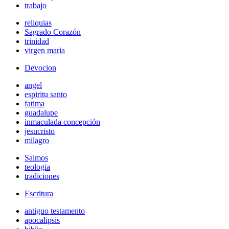
trabajo
reliquias
Sagrado Corazón
trinidad
virgen maria
Devocion
angel
espiritu santo
fatima
guadalupe
inmaculada concepción
jesucristo
milagro
Salmos
teologia
tradiciones
Escritura
antiguo testamento
apocalipsis