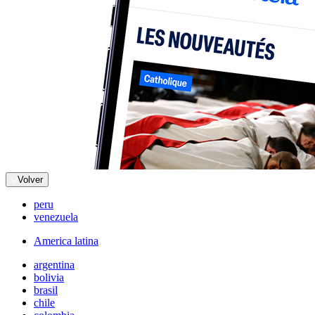
Volver
peru
venezuela
America latina
argentina
bolivia
brasil
chile