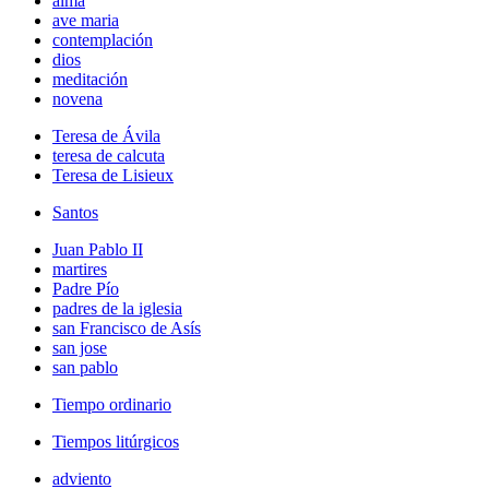
alma
ave maria
contemplación
dios
meditación
novena
Teresa de Ávila
teresa de calcuta
Teresa de Lisieux
Santos
Juan Pablo II
martires
Padre Pío
padres de la iglesia
san Francisco de Asís
san jose
san pablo
Tiempo ordinario
Tiempos litúrgicos
adviento