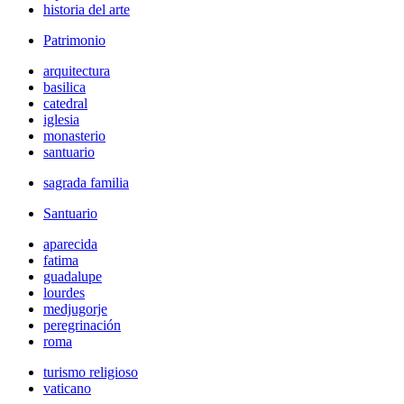
historia del arte
Patrimonio
arquitectura
basilica
catedral
iglesia
monasterio
santuario
sagrada familia
Santuario
aparecida
fatima
guadalupe
lourdes
medjugorje
peregrinación
roma
turismo religioso
vaticano