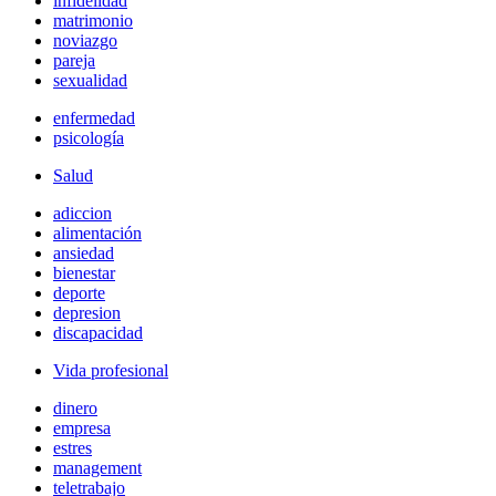
infidelidad
matrimonio
noviazgo
pareja
sexualidad
enfermedad
psicología
Salud
adiccion
alimentación
ansiedad
bienestar
deporte
depresion
discapacidad
Vida profesional
dinero
empresa
estres
management
teletrabajo