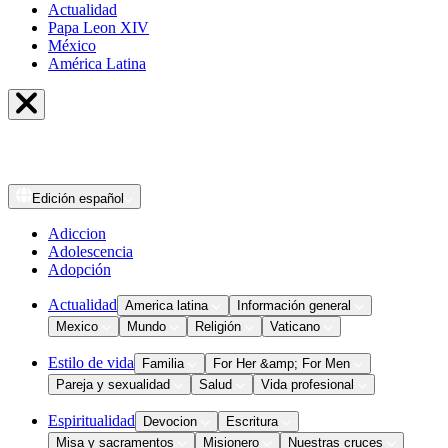
Actualidad
Papa Leon XIV
México
América Latina
Edición
español
Adiccion
Adolescencia
Adopción
Actualidad
America latina
Información general
Mexico
Mundo
Religión
Vaticano
Estilo de vida
Familia
For Her &amp; For Men
Pareja y sexualidad
Salud
Vida profesional
Espiritualidad
Devocion
Escritura
Misa y sacramentos
Misionero
Nuestras cruces