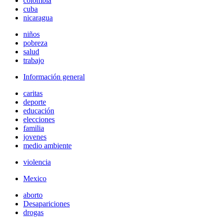
colombia
cuba
nicaragua
niños
pobreza
salud
trabajo
Información general
caritas
deporte
educación
elecciones
familia
jovenes
medio ambiente
violencia
Mexico
aborto
Desapariciones
drogas