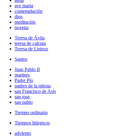
alma
ave maria
contemplación
dios
meditación
novena
Teresa de Ávila
teresa de calcuta
Teresa de Lisieux
Santos
Juan Pablo II
martires
Padre Pío
padres de la iglesia
san Francisco de Asís
san jose
san pablo
Tiempo ordinario
Tiempos litúrgicos
adviento