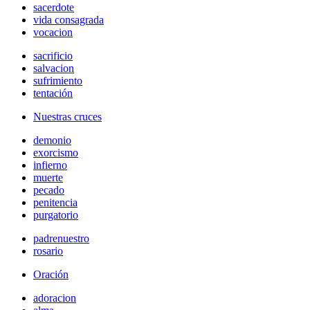
sacerdote
vida consagrada
vocacion
sacrificio
salvacion
sufrimiento
tentación
Nuestras cruces
demonio
exorcismo
infierno
muerte
pecado
penitencia
purgatorio
padrenuestro
rosario
Oración
adoracion