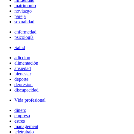
infidelidad
matrimonio
noviazgo
pareja
sexualidad
enfermedad
psicología
Salud
adiccion
alimentación
ansiedad
bienestar
deporte
depresion
discapacidad
Vida profesional
dinero
empresa
estres
management
teletrabajo