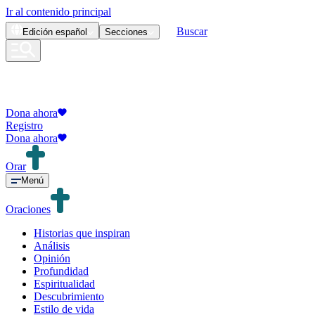
Ir al contenido principal
Buscar
Edición
español
Secciones
Dona ahora
Registro
Dona ahora
Orar
Menú
Oraciones
Historias que inspiran
Análisis
Opinión
Profundidad
Espiritualidad
Descubrimiento
Estilo de vida