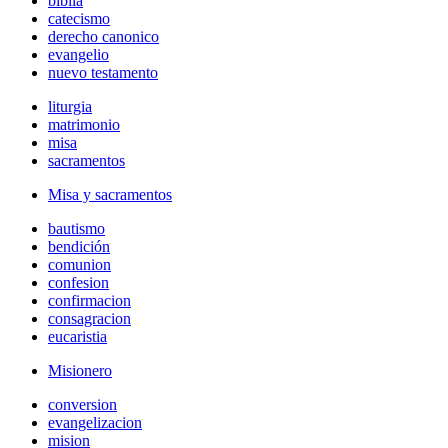
biblia
catecismo
derecho canonico
evangelio
nuevo testamento
liturgia
matrimonio
misa
sacramentos
Misa y sacramentos
bautismo
bendición
comunion
confesion
confirmacion
consagracion
eucaristia
Misionero
conversion
evangelizacion
mision