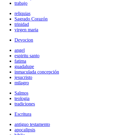
trabajo
reliquias
Sagrado Corazón
trinidad
virgen maria
Devocion
angel
espiritu santo
fatima
guadalupe
inmaculada concepción
jesucristo
milagro
Salmos
teologia
tradiciones
Escritura
antiguo testamento
apocalipsis