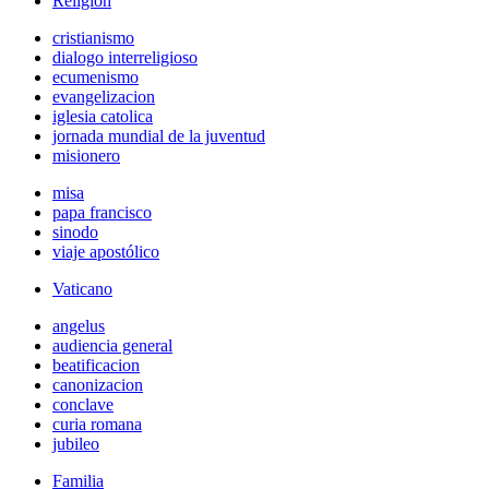
Religión
cristianismo
dialogo interreligioso
ecumenismo
evangelizacion
iglesia catolica
jornada mundial de la juventud
misionero
misa
papa francisco
sinodo
viaje apostólico
Vaticano
angelus
audiencia general
beatificacion
canonizacion
conclave
curia romana
jubileo
Familia