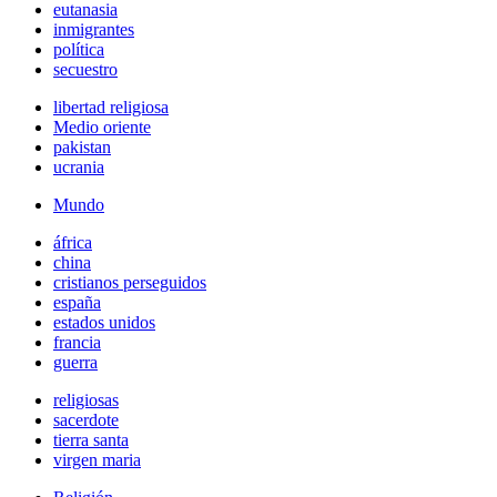
eutanasia
inmigrantes
política
secuestro
libertad religiosa
Medio oriente
pakistan
ucrania
Mundo
áfrica
china
cristianos perseguidos
españa
estados unidos
francia
guerra
religiosas
sacerdote
tierra santa
virgen maria