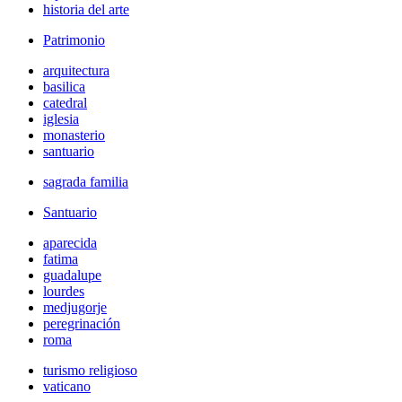
historia del arte
Patrimonio
arquitectura
basilica
catedral
iglesia
monasterio
santuario
sagrada familia
Santuario
aparecida
fatima
guadalupe
lourdes
medjugorje
peregrinación
roma
turismo religioso
vaticano