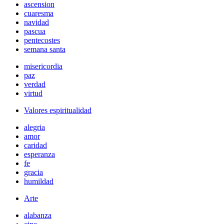
ascension
cuaresma
navidad
pascua
pentecostes
semana santa
misericordia
paz
verdad
virtud
Valores espiritualidad
alegria
amor
caridad
esperanza
fe
gracia
humildad
Arte
alabanza