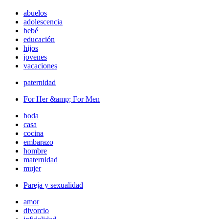
abuelos
adolescencia
bebé
educación
hijos
jovenes
vacaciones
paternidad
For Her &amp; For Men
boda
casa
cocina
embarazo
hombre
maternidad
mujer
Pareja y sexualidad
amor
divorcio