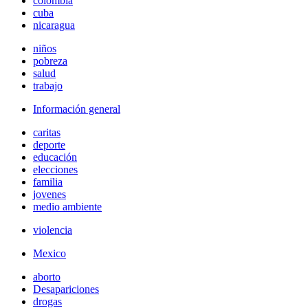
colombia
cuba
nicaragua
niños
pobreza
salud
trabajo
Información general
caritas
deporte
educación
elecciones
familia
jovenes
medio ambiente
violencia
Mexico
aborto
Desapariciones
drogas