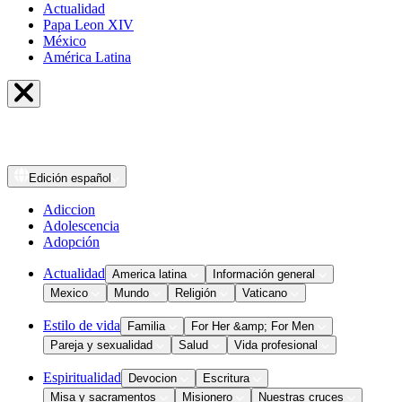
Actualidad
Papa Leon XIV
México
América Latina
Edición
español
Adiccion
Adolescencia
Adopción
Actualidad
America latina
Información general
Mexico
Mundo
Religión
Vaticano
Estilo de vida
Familia
For Her &amp; For Men
Pareja y sexualidad
Salud
Vida profesional
Espiritualidad
Devocion
Escritura
Misa y sacramentos
Misionero
Nuestras cruces