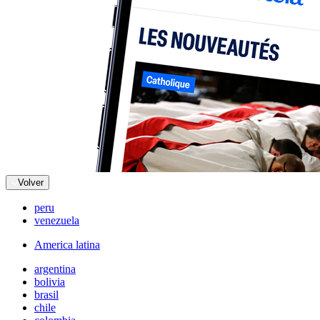
Volver
peru
venezuela
America latina
argentina
bolivia
brasil
chile