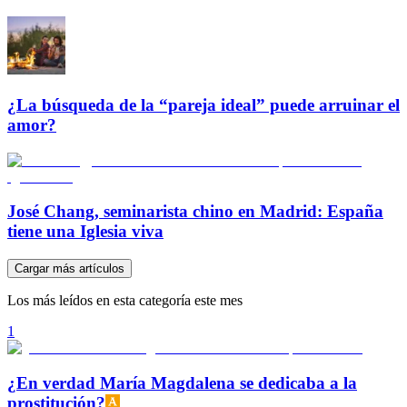
¿La búsqueda de la “pareja ideal” puede arruinar el
amor?
José Chang, seminarista chino en Madrid: España
tiene una Iglesia viva
Cargar más artículos
Los más leídos en esta categoría este mes
1
¿En verdad María Magdalena se dedicaba a la
prostitución?