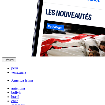
Volver
peru
venezuela
America latina
argentina
bolivia
brasil
chile