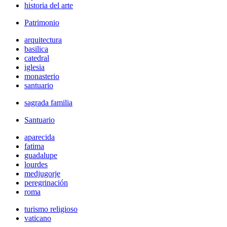
historia del arte
Patrimonio
arquitectura
basilica
catedral
iglesia
monasterio
santuario
sagrada familia
Santuario
aparecida
fatima
guadalupe
lourdes
medjugorje
peregrinación
roma
turismo religioso
vaticano