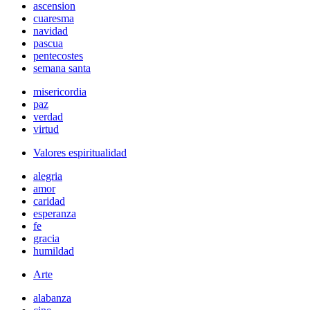
ascension
cuaresma
navidad
pascua
pentecostes
semana santa
misericordia
paz
verdad
virtud
Valores espiritualidad
alegria
amor
caridad
esperanza
fe
gracia
humildad
Arte
alabanza