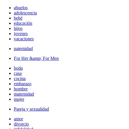
abuelos
adolescencia
bebé
educación
hijos
jovenes
vacaciones
paternidad
For Her &amp; For Men
boda
casa
cocina
embarazo
hombre
maternidad
mujer
Pareja y sexualidad
amor
divorcio