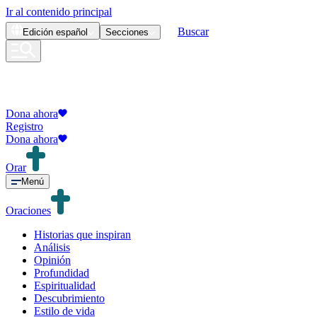
Ir al contenido principal
Buscar
Edición
español
Secciones
Dona ahora
Registro
Dona ahora
Orar
Menú
Oraciones
Historias que inspiran
Análisis
Opinión
Profundidad
Espiritualidad
Descubrimiento
Estilo de vida