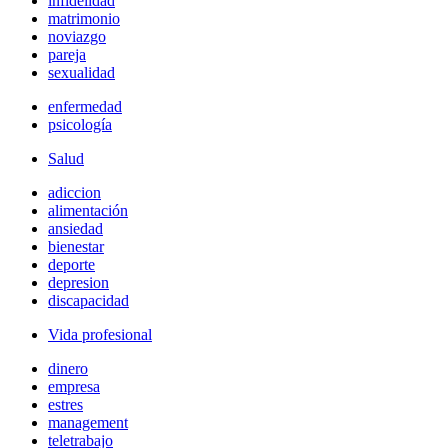
infidelidad
matrimonio
noviazgo
pareja
sexualidad
enfermedad
psicología
Salud
adiccion
alimentación
ansiedad
bienestar
deporte
depresion
discapacidad
Vida profesional
dinero
empresa
estres
management
teletrabajo