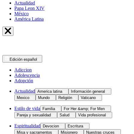
Actualidad
Papa Leon XIV
México
América Latina
Edición
español
Adiccion
Adolescencia
Adopción
Actualidad
America latina
Información general
Mexico
Mundo
Religión
Vaticano
Estilo de vida
Familia
For Her &amp; For Men
Pareja y sexualidad
Salud
Vida profesional
Espiritualidad
Devocion
Escritura
Misa y sacramentos
Misionero
Nuestras cruces