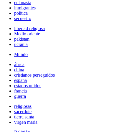
eutanasia
inmigrantes
política
secuestro
libertad religiosa
Medio oriente
pakistan
ucrania
Mundo
áfrica
china
cristianos perseguidos
españa
estados unidos
francia
guerra
religiosas
sacerdote
tierra santa
virgen maria