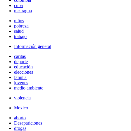
colombia
cuba
nicaragua
niños
pobreza
salud
trabajo
Información general
caritas
deporte
educación
elecciones
familia
jovenes
medio ambiente
violencia
Mexico
aborto
Desapariciones
drogas