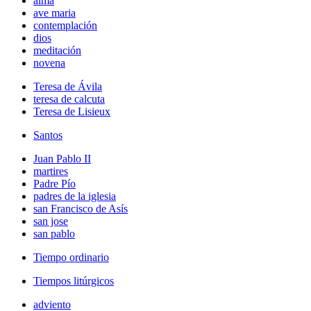
alma
ave maria
contemplación
dios
meditación
novena
Teresa de Ávila
teresa de calcuta
Teresa de Lisieux
Santos
Juan Pablo II
martires
Padre Pío
padres de la iglesia
san Francisco de Asís
san jose
san pablo
Tiempo ordinario
Tiempos litúrgicos
adviento