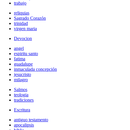
trabajo
reliquias
Sagrado Corazón
trinidad
virgen maria
Devocion
angel
espiritu santo
fatima
guadalupe
inmaculada concepción
jesucristo
milagro
Salmos
teologia
tradiciones
Escritura
antiguo testamento
apocalipsis