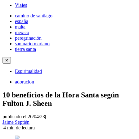
Viajes
camino de santiago
españa
malta
mexico
peregrinación
santuario mariano
tierra santa
✕
Espiritualidad
adoracion
10 beneficios de la Hora Santa según
Fulton J. Sheen
publicado el 26/04/23
|
Jaime Septién
|
4
min de lectura