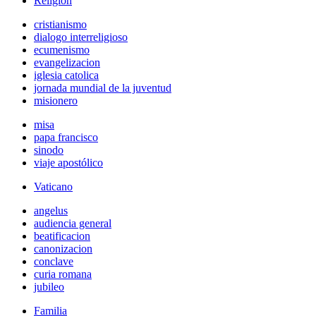
Religión
cristianismo
dialogo interreligioso
ecumenismo
evangelizacion
iglesia catolica
jornada mundial de la juventud
misionero
misa
papa francisco
sinodo
viaje apostólico
Vaticano
angelus
audiencia general
beatificacion
canonizacion
conclave
curia romana
jubileo
Familia