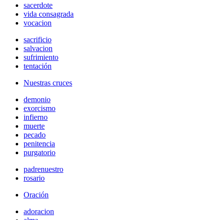
sacerdote
vida consagrada
vocacion
sacrificio
salvacion
sufrimiento
tentación
Nuestras cruces
demonio
exorcismo
infierno
muerte
pecado
penitencia
purgatorio
padrenuestro
rosario
Oración
adoracion