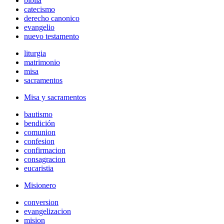
biblia
catecismo
derecho canonico
evangelio
nuevo testamento
liturgia
matrimonio
misa
sacramentos
Misa y sacramentos
bautismo
bendición
comunion
confesion
confirmacion
consagracion
eucaristia
Misionero
conversion
evangelizacion
mision