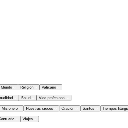
Mundo
Religión
Vaticano
xualidad
Salud
Vida profesional
Misionero
Nuestras cruces
Oración
Santos
Tiempos litúrgi
Santuario
Viajes