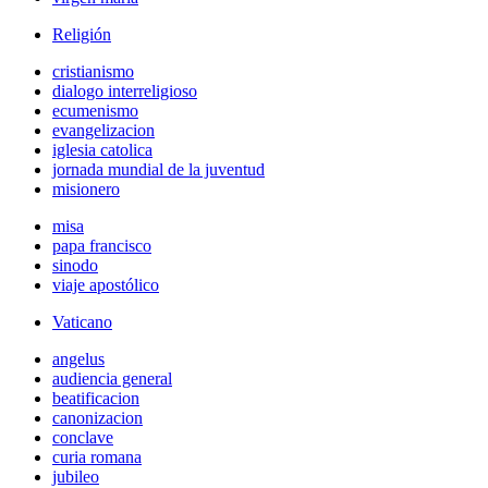
Religión
cristianismo
dialogo interreligioso
ecumenismo
evangelizacion
iglesia catolica
jornada mundial de la juventud
misionero
misa
papa francisco
sinodo
viaje apostólico
Vaticano
angelus
audiencia general
beatificacion
canonizacion
conclave
curia romana
jubileo