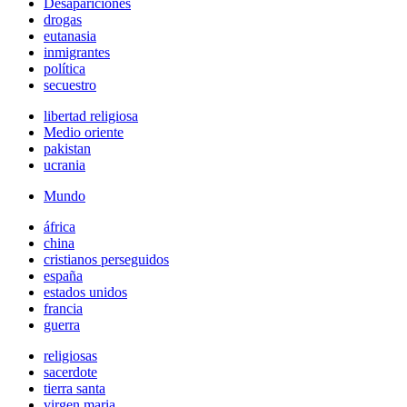
Desapariciones
drogas
eutanasia
inmigrantes
política
secuestro
libertad religiosa
Medio oriente
pakistan
ucrania
Mundo
áfrica
china
cristianos perseguidos
españa
estados unidos
francia
guerra
religiosas
sacerdote
tierra santa
virgen maria