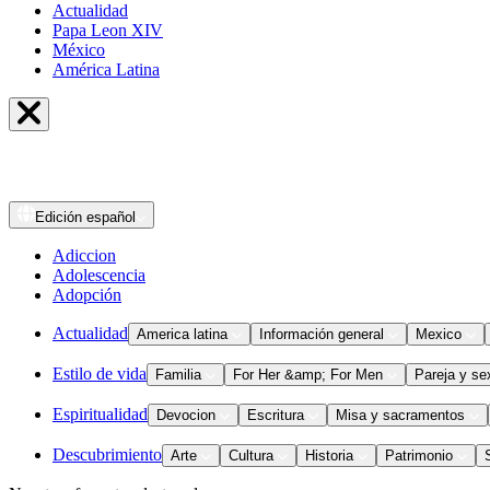
Actualidad
Papa Leon XIV
México
América Latina
Edición
español
Adiccion
Adolescencia
Adopción
Actualidad
America latina
Información general
Mexico
Estilo de vida
Familia
For Her &amp; For Men
Pareja y se
Espiritualidad
Devocion
Escritura
Misa y sacramentos
Descubrimiento
Arte
Cultura
Historia
Patrimonio