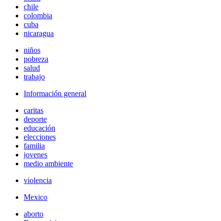
chile
colombia
cuba
nicaragua
niños
pobreza
salud
trabajo
Información general
caritas
deporte
educación
elecciones
familia
jovenes
medio ambiente
violencia
Mexico
aborto