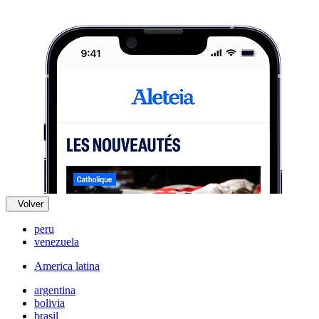
Volver
peru
venezuela
America latina
argentina
bolivia
brasil