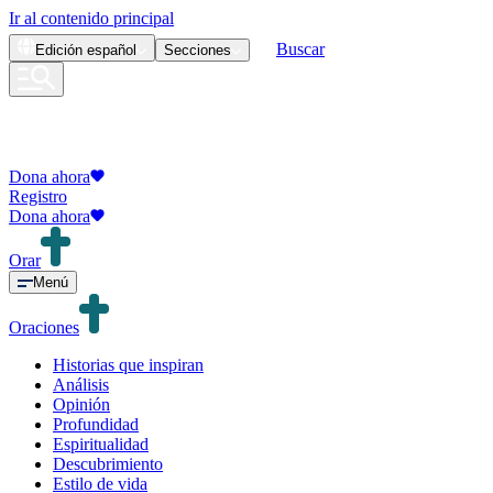
Ir al contenido principal
Buscar
Edición
español
Secciones
Dona ahora
Registro
Dona ahora
Orar
Menú
Oraciones
Historias que inspiran
Análisis
Opinión
Profundidad
Espiritualidad
Descubrimiento
Estilo de vida