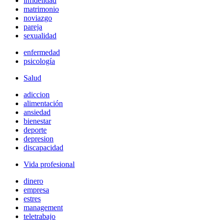
infidelidad
matrimonio
noviazgo
pareja
sexualidad
enfermedad
psicología
Salud
adiccion
alimentación
ansiedad
bienestar
deporte
depresion
discapacidad
Vida profesional
dinero
empresa
estres
management
teletrabajo