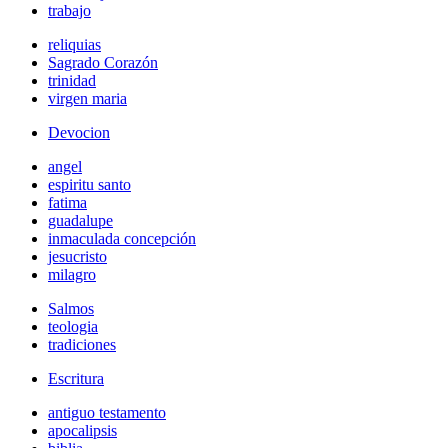
trabajo
reliquias
Sagrado Corazón
trinidad
virgen maria
Devocion
angel
espiritu santo
fatima
guadalupe
inmaculada concepción
jesucristo
milagro
Salmos
teologia
tradiciones
Escritura
antiguo testamento
apocalipsis