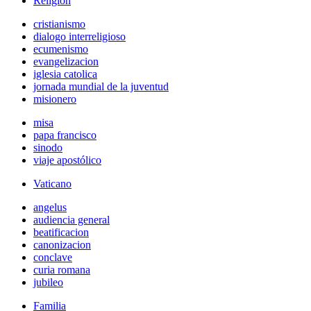
Religión
cristianismo
dialogo interreligioso
ecumenismo
evangelizacion
iglesia catolica
jornada mundial de la juventud
misionero
misa
papa francisco
sinodo
viaje apostólico
Vaticano
angelus
audiencia general
beatificacion
canonizacion
conclave
curia romana
jubileo
Familia