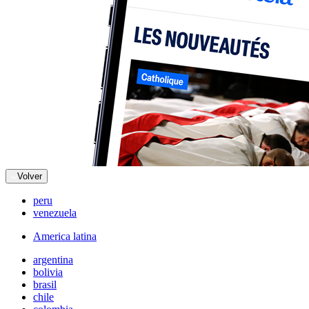
Volver
peru
venezuela
America latina
argentina
bolivia
brasil
chile