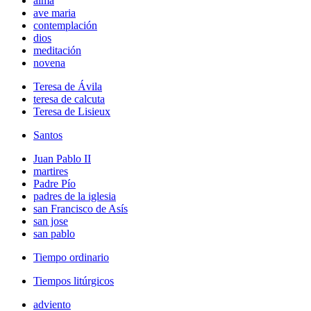
alma
ave maria
contemplación
dios
meditación
novena
Teresa de Ávila
teresa de calcuta
Teresa de Lisieux
Santos
Juan Pablo II
martires
Padre Pío
padres de la iglesia
san Francisco de Asís
san jose
san pablo
Tiempo ordinario
Tiempos litúrgicos
adviento