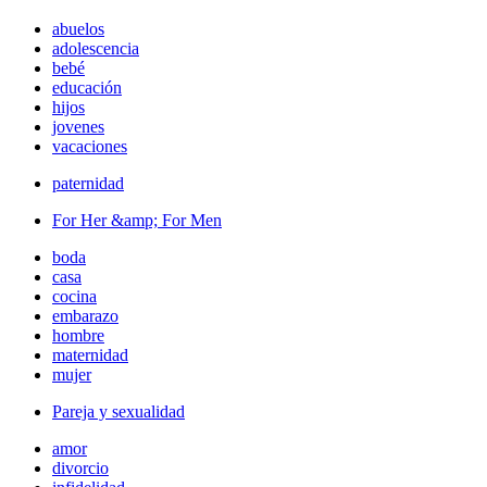
abuelos
adolescencia
bebé
educación
hijos
jovenes
vacaciones
paternidad
For Her &amp; For Men
boda
casa
cocina
embarazo
hombre
maternidad
mujer
Pareja y sexualidad
amor
divorcio