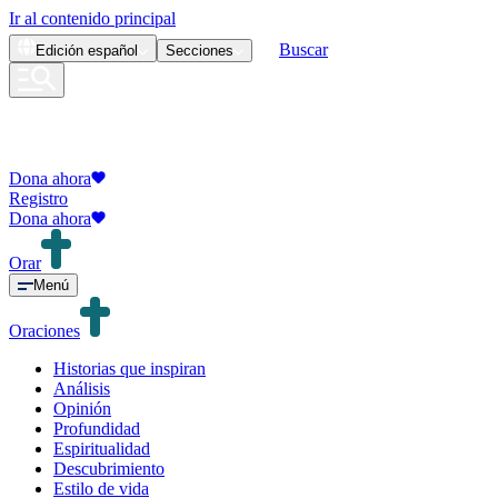
Ir al contenido principal
Buscar
Edición
español
Secciones
Dona ahora
Registro
Dona ahora
Orar
Menú
Oraciones
Historias que inspiran
Análisis
Opinión
Profundidad
Espiritualidad
Descubrimiento
Estilo de vida