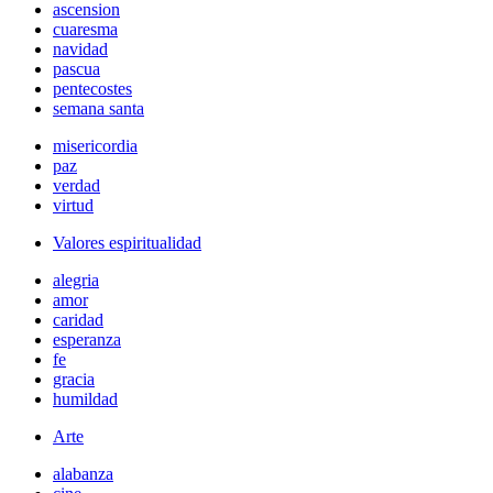
ascension
cuaresma
navidad
pascua
pentecostes
semana santa
misericordia
paz
verdad
virtud
Valores espiritualidad
alegria
amor
caridad
esperanza
fe
gracia
humildad
Arte
alabanza