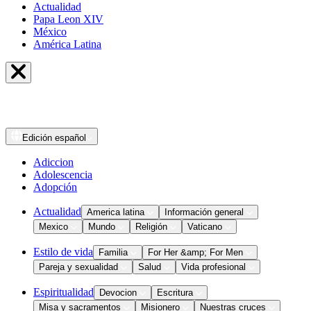
Actualidad
Papa Leon XIV
México
América Latina
Edición
español
Adiccion
Adolescencia
Adopción
Actualidad
America latina
Información general
Mexico
Mundo
Religión
Vaticano
Estilo de vida
Familia
For Her &amp; For Men
Pareja y sexualidad
Salud
Vida profesional
Espiritualidad
Devocion
Escritura
Misa y sacramentos
Misionero
Nuestras cruces