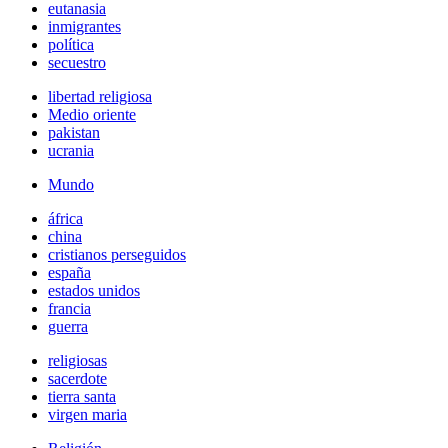
eutanasia
inmigrantes
política
secuestro
libertad religiosa
Medio oriente
pakistan
ucrania
Mundo
áfrica
china
cristianos perseguidos
españa
estados unidos
francia
guerra
religiosas
sacerdote
tierra santa
virgen maria