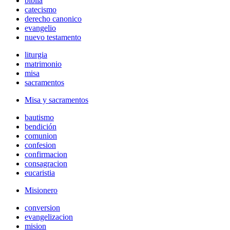
biblia
catecismo
derecho canonico
evangelio
nuevo testamento
liturgia
matrimonio
misa
sacramentos
Misa y sacramentos
bautismo
bendición
comunion
confesion
confirmacion
consagracion
eucaristia
Misionero
conversion
evangelizacion
mision