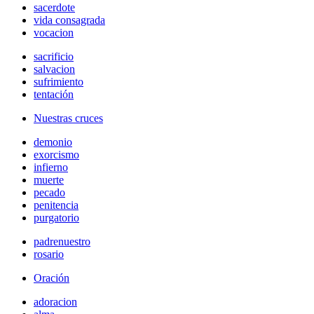
sacerdote
vida consagrada
vocacion
sacrificio
salvacion
sufrimiento
tentación
Nuestras cruces
demonio
exorcismo
infierno
muerte
pecado
penitencia
purgatorio
padrenuestro
rosario
Oración
adoracion