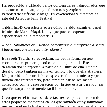
Ha producido y dirigido varios cortometrajes galardonados que
se centran en los arquetipos femeninos y exploran una
variedad de estéticas vintage. Es co-creadora y directora de
arte del Arthouse Film Festival.
Tabish habló con Aleteia sobre cómo ha sido asumir el papel
icónico de María Magdalena y qué pueden esperar los
espectadores de la temporada 3.
–
Zoe Romanowsky: Cuando comenzaste a interpretar a Mary
Magdalene, ¿te pareció intimidante?
Elizabeth Tabish: Sí, especialmente por la forma en que
escribieron el primer episodio de la temporada 1. Fue
desalentador interpretar la parte de "Lilith" de ella. Fue un
desafío, pero también mi mayor temor… lo que ella atraviesa.
Me pareció realmente irónico que este fuera mi miedo y que
tuviera que interpretarlo, pero también estaba realmente
conectado con la desesperación por la que estaba pasando, así
que fue sorprendentemente fácil involucrarse.
Creo que en el transcurso de estas tres temporadas he tenido
estos pequeños momentos en los que también estoy intimidada
por su papel en la historia, la importancia de quién es ella para