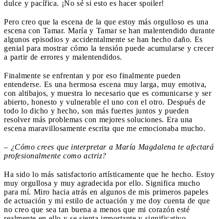
dulce y pacífica. ¡No sé si esto es hacer spoiler!
Pero creo que la escena de la que estoy más orgulloso es una
escena con Tamar. María y Tamar se han malentendido durante
algunos episodios y accidentalmente se han hecho daño. Es
genial para mostrar cómo la tensión puede acumularse y crecer
a partir de errores y malentendidos.
Finalmente se enfrentan y por eso finalmente pueden
entenderse. Es una hermosa escena muy larga, muy emotiva,
con altibajos, y muestra lo necesario que es comunicarse y ser
abierto, honesto y vulnerable el uno con el otro. Después de
todo lo dicho y hecho, son más fuertes juntos y pueden
resolver más problemas con mejores soluciones. Era una
escena maravillosamente escrita que me emocionaba mucho.
–
¿Cómo crees que interpretar a María Magdalena te afectará
profesionalmente como actriz?
Ha sido lo más satisfactorio artísticamente que he hecho. Estoy
muy orgullosa y muy agradecida por ello. Significa mucho
para mí. Miro hacia atrás en algunos de mis primeros papeles
de actuación y mi estilo de actuación y me doy cuenta de que
no creo que sea tan buena a menos que mi corazón esté
realmente en ello y se sienta importante y significativo.