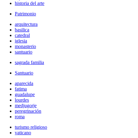
historia del arte
Patrimonio
arquitectura
basilica
catedral
iglesia
monasterio
santuario
sagrada familia
Santuario
aparecida
fatima
guadalupe
lourdes
medjugorje
peregrinación
roma
turismo religioso
vaticano