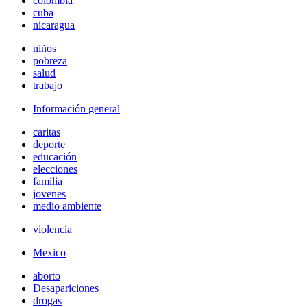
colombia
cuba
nicaragua
niños
pobreza
salud
trabajo
Información general
caritas
deporte
educación
elecciones
familia
jovenes
medio ambiente
violencia
Mexico
aborto
Desapariciones
drogas