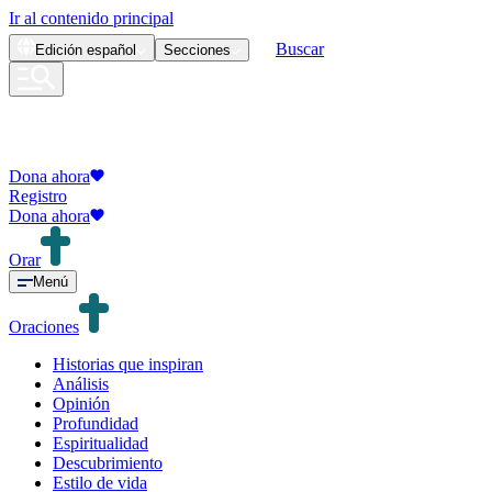
Ir al contenido principal
Buscar
Edición
español
Secciones
Dona ahora
Registro
Dona ahora
Orar
Menú
Oraciones
Historias que inspiran
Análisis
Opinión
Profundidad
Espiritualidad
Descubrimiento
Estilo de vida