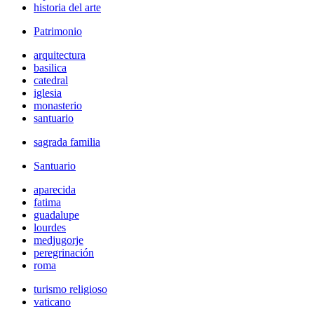
historia del arte
Patrimonio
arquitectura
basilica
catedral
iglesia
monasterio
santuario
sagrada familia
Santuario
aparecida
fatima
guadalupe
lourdes
medjugorje
peregrinación
roma
turismo religioso
vaticano