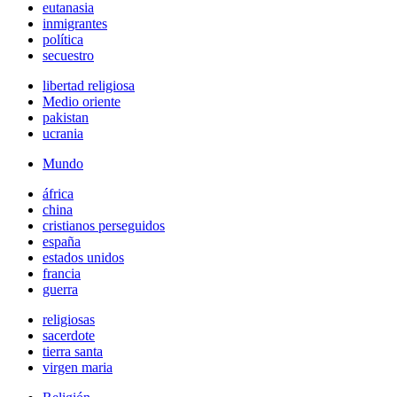
eutanasia
inmigrantes
política
secuestro
libertad religiosa
Medio oriente
pakistan
ucrania
Mundo
áfrica
china
cristianos perseguidos
españa
estados unidos
francia
guerra
religiosas
sacerdote
tierra santa
virgen maria