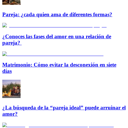
Pareja: ¿cada quien ama de diferentes formas?
¿Conoces las fases del amor en una relación de
pareja?
Matrimonio: Cómo evitar la desconexión en siete
días
¿La búsqueda de la “pareja ideal” puede arruinar el
amor?