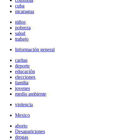
colombia
cuba
nicaragua
niños
pobreza
salud
trabajo
Información general
caritas
deporte
educación
elecciones
familia
jovenes
medio ambiente
violencia
Mexico
aborto
Desapariciones
drogas