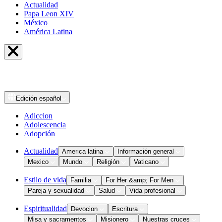
Actualidad
Papa Leon XIV
México
América Latina
Edición
español
Adiccion
Adolescencia
Adopción
Actualidad
America latina
Información general
Mexico
Mundo
Religión
Vaticano
Estilo de vida
Familia
For Her &amp; For Men
Pareja y sexualidad
Salud
Vida profesional
Espiritualidad
Devocion
Escritura
Misa y sacramentos
Misionero
Nuestras cruces