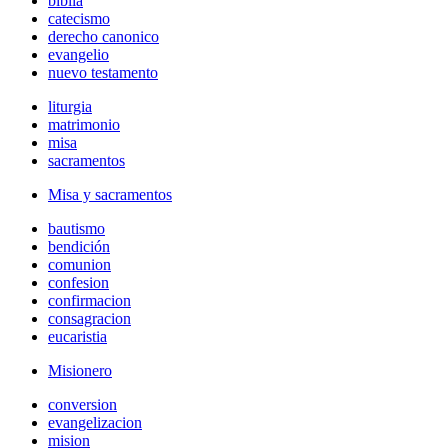
biblia
catecismo
derecho canonico
evangelio
nuevo testamento
liturgia
matrimonio
misa
sacramentos
Misa y sacramentos
bautismo
bendición
comunion
confesion
confirmacion
consagracion
eucaristia
Misionero
conversion
evangelizacion
mision