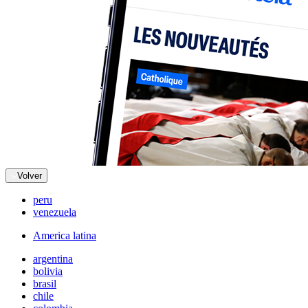
Volver
peru
venezuela
America latina
argentina
bolivia
brasil
chile