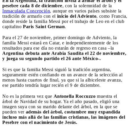
En la Argentina, la tradición invita a armar el árbol y el
pesebre cada 8 de diciembre
, con la solemnidad de la
Inmaculada Concepción
, aunque en varios países subsiste la
tradición de armarlo con el
inicio del Adviento
, como Francia,
donde reside la familia Messi por el trabajo de Leo en el club
capitalino
Paris Saint German
.
Para el 27 de noviembre, primer domingo de Adviento, la
familia Messi estará en Catar, e independientemente de los
resultados para ese día no estarán de regreso en casa –la
Argentina debuta ante Arabia Saudita el 22 de noviembre,
y juega su segundo partido el 26 ante México-.
Si es que la familia Messi siguió la tradición argentina,
seguramente estén confiando en un avance de la selección al
menos hasta cuartos de final, ya que si la albiceleste avanza,
ese partido tendría lugar recién el 9 de diciembre.
No es la primera vez que
Antonella Roccuzzo
muestra el
árbol de Navidad de su hogar. Ya el año pasado, eligió una
imagen suya con su marido delante del árbol, en la que se
pueden ver
además del árbol, costumbre muy expandida
incluso más allá de las familias cristianas, las imágenes del
Pesebre con el nacimiento de Jesús.