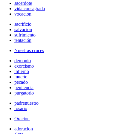
sacerdote
vida consagrada
vocacion
sacrificio
salvacion
sufrimiento
tentación
Nuestras cruces
demonio
exorcismo
infierno
muerte
pecado
penitencia
purgatorio
padrenuestro
rosario
Oración
adoracion