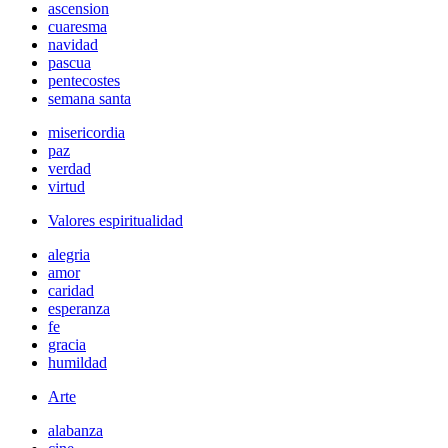
ascension
cuaresma
navidad
pascua
pentecostes
semana santa
misericordia
paz
verdad
virtud
Valores espiritualidad
alegria
amor
caridad
esperanza
fe
gracia
humildad
Arte
alabanza