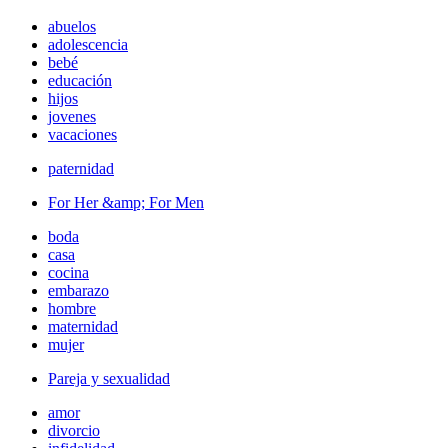
abuelos
adolescencia
bebé
educación
hijos
jovenes
vacaciones
paternidad
For Her &amp; For Men
boda
casa
cocina
embarazo
hombre
maternidad
mujer
Pareja y sexualidad
amor
divorcio