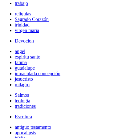
trabajo
reliquias
Sagrado Corazón
trinidad
virgen maria
Devocion
angel
espiritu santo
fatima
guadalupe
inmaculada concepción
jesucristo
milagro
Salmos
teologia
tradiciones
Escritura
antiguo testamento
apocalipsis