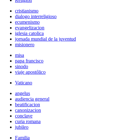
Religión
cristianismo
dialogo interreligioso
ecumenismo
evangelizacion
iglesia catolica
jornada mundial de la juventud
misionero
misa
papa francisco
sinodo
viaje apostólico
Vaticano
angelus
audiencia general
beatificacion
canonizacion
conclave
curia romana
jubileo
Familia