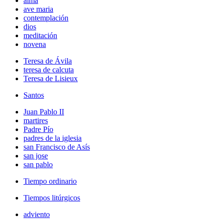
alma
ave maria
contemplación
dios
meditación
novena
Teresa de Ávila
teresa de calcuta
Teresa de Lisieux
Santos
Juan Pablo II
martires
Padre Pío
padres de la iglesia
san Francisco de Asís
san jose
san pablo
Tiempo ordinario
Tiempos litúrgicos
adviento