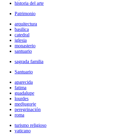
historia del arte
Patrimonio
arquitectura
basilica
catedral
iglesia
monasterio
santuario
sagrada familia
Santuario
aparecida
fatima
guadalupe
lourdes
medjugorje
peregrinación
roma
turismo religioso
vaticano