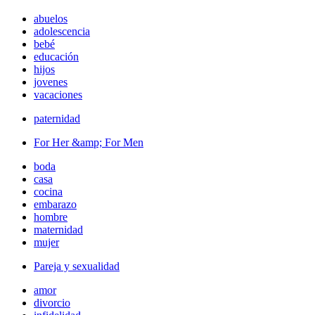
abuelos
adolescencia
bebé
educación
hijos
jovenes
vacaciones
paternidad
For Her &amp; For Men
boda
casa
cocina
embarazo
hombre
maternidad
mujer
Pareja y sexualidad
amor
divorcio