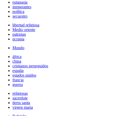
eutanasia
inmigrantes
política
secuestro
libertad religiosa
Medio oriente
pakistan
ucrania
Mundo
áfrica
china
cristianos perseguidos
españa
estados unidos
francia
guerra
religiosas
sacerdote
tierra santa
virgen maria