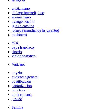
Religión
cristianismo
dialogo interreligioso
ecumenismo
evangelizacion
iglesia catolica
jornada mundial de la juventud
misionero
misa
papa francisco
sinodo
viaje apostólico
Vaticano
angelus
audiencia general
beatificacion
canonizacion
conclave
curia romana
jubileo
Familia