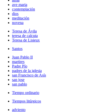
alma
ave maria
contemplación
dios
meditación
novena
Teresa de Ávila
teresa de calcuta
Teresa de Lisieux
Santos
Juan Pablo II
martires
Padre Pío
padres de la iglesia
san Francisco de Asís
san jose
san pablo
Tiempo ordinario
Tiempos litúrgicos
adviento