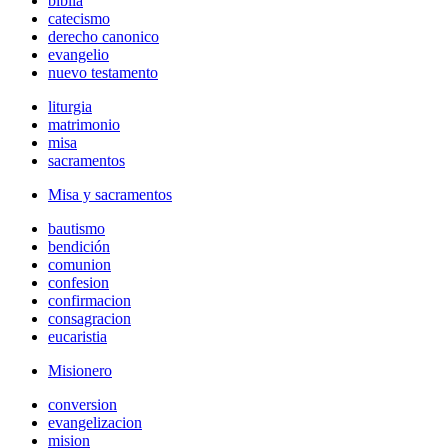
biblia
catecismo
derecho canonico
evangelio
nuevo testamento
liturgia
matrimonio
misa
sacramentos
Misa y sacramentos
bautismo
bendición
comunion
confesion
confirmacion
consagracion
eucaristia
Misionero
conversion
evangelizacion
mision