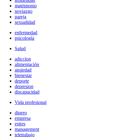
infidelidad
matrimonio
noviazgo
pareja
sexualidad
enfermedad
psicología
Salud
adiccion
alimentación
ansiedad
bienestar
deporte
depresion
discapacidad
Vida profesional
dinero
empresa
estres
management
teletrabajo