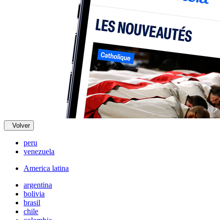
Volver
peru
venezuela
America latina
argentina
bolivia
brasil
chile