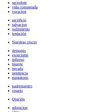
sacerdote
vida consagrada
vocacion
sacrificio
salvacion
sufrimiento
tentación
Nuestras cruces
demonio
exorcismo
infierno
muerte
pecado
penitencia
purgatorio
padrenuestro
rosario
Oración
adoracion