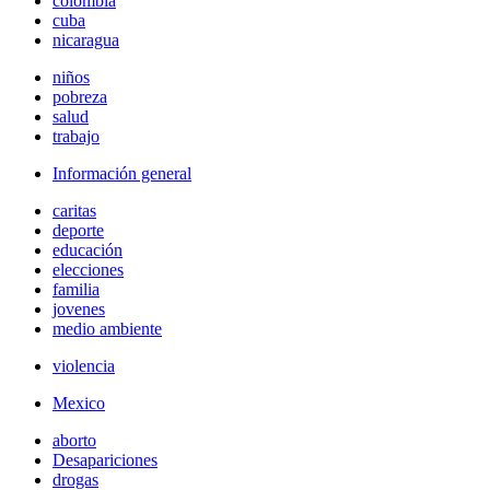
colombia
cuba
nicaragua
niños
pobreza
salud
trabajo
Información general
caritas
deporte
educación
elecciones
familia
jovenes
medio ambiente
violencia
Mexico
aborto
Desapariciones
drogas