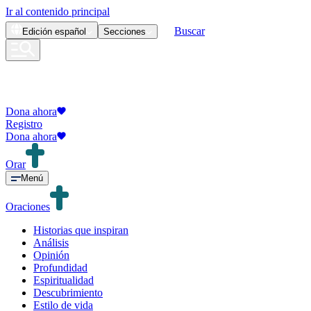
Ir al contenido principal
Buscar
Edición
español
Secciones
Dona ahora
Registro
Dona ahora
Orar
Menú
Oraciones
Historias que inspiran
Análisis
Opinión
Profundidad
Espiritualidad
Descubrimiento
Estilo de vida