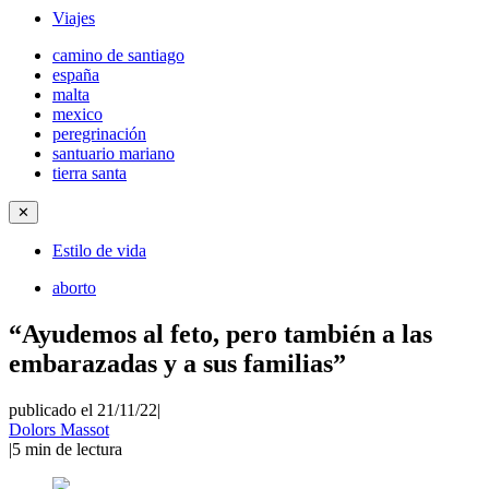
Viajes
camino de santiago
españa
malta
mexico
peregrinación
santuario mariano
tierra santa
✕
Estilo de vida
aborto
“Ayudemos al feto, pero también a las
embarazadas y a sus familias”
publicado el 21/11/22
|
Dolors Massot
|
5
min de lectura