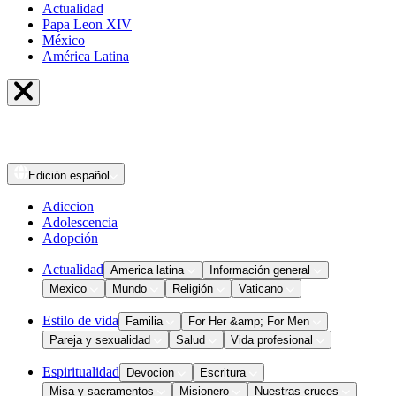
Actualidad
Papa Leon XIV
México
América Latina
Edición
español
Adiccion
Adolescencia
Adopción
Actualidad
America latina
Información general
Mexico
Mundo
Religión
Vaticano
Estilo de vida
Familia
For Her &amp; For Men
Pareja y sexualidad
Salud
Vida profesional
Espiritualidad
Devocion
Escritura
Misa y sacramentos
Misionero
Nuestras cruces