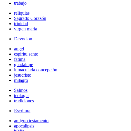
trabajo
reliquias
Sagrado Corazón
trinidad
virgen maria
Devocion
angel
espiritu santo
fatima
guadalupe
inmaculada concepción
jesucristo
milagro
Salmos
teologia
tradiciones
Escritura
antiguo testamento
apocalipsis