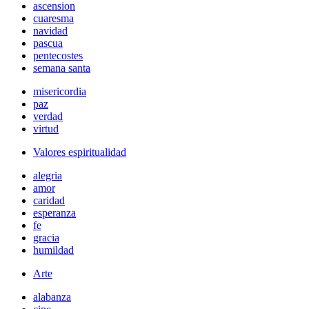
ascension
cuaresma
navidad
pascua
pentecostes
semana santa
misericordia
paz
verdad
virtud
Valores espiritualidad
alegria
amor
caridad
esperanza
fe
gracia
humildad
Arte
alabanza