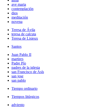
alma
ave maria
contemplación
dios
meditación
novena
Teresa de Ávila
teresa de calcuta
Teresa de Lisieux
Santos
Juan Pablo II
martires
Padre Pío
padres de la iglesia
san Francisco de Asís
san jose
san pablo
Tiempo ordinario
Tiempos litúrgicos
adviento