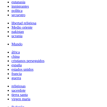
eutanasia
inmigrantes
política
secuestro
libertad religiosa
Medio oriente
pakistan
ucrania
Mundo
áfrica
china
cristianos perseguidos
españa
estados unidos
francia
guerra
religiosas
sacerdote
tierra santa
virgen maria