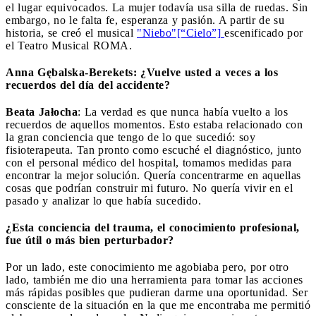
el lugar equivocados. La mujer todavía usa silla de ruedas. Sin
embargo, no le falta fe, esperanza y pasión. A partir de su
historia, se creó el musical
"Niebo"[“Cielo”]
escenificado por
el Teatro Musical ROMA.
Anna Gębalska-Berekets: ¿Vuelve usted a veces a los
recuerdos del día del accidente?
Beata Jałocha
: La verdad es que nunca había vuelto a los
recuerdos de aquellos momentos. Esto estaba relacionado con
la gran conciencia que tengo de lo que sucedió: soy
fisioterapeuta. Tan pronto como escuché el diagnóstico, junto
con el personal médico del hospital, tomamos medidas para
encontrar la mejor solución. Quería concentrarme en aquellas
cosas que podrían construir mi futuro. No quería vivir en el
pasado y analizar lo que había sucedido.
¿Esta conciencia del trauma, el conocimiento profesional,
fue útil o más bien perturbador?
Por un lado, este conocimiento me agobiaba pero, por otro
lado, también me dio una herramienta para tomar las acciones
más rápidas posibles que pudieran darme una oportunidad. Ser
consciente de la situación en la que me encontraba me permitió