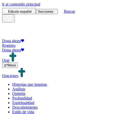
Ir al contenido principal
Buscar
Edición
español
Secciones
Dona ahora
Registro
Dona ahora
Orar
Menú
Oraciones
Historias que inspiran
Análisis
Opinión
Profundidad
Espiritualidad
Descubrimiento
Estilo de vida