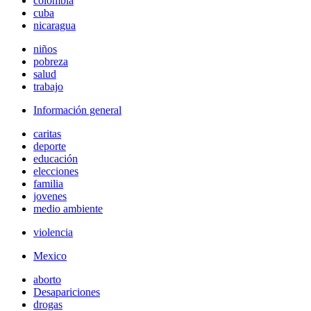
colombia
cuba
nicaragua
niños
pobreza
salud
trabajo
Información general
caritas
deporte
educación
elecciones
familia
jovenes
medio ambiente
violencia
Mexico
aborto
Desapariciones
drogas