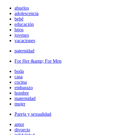
abuelos
adolescencia
bebé
educación
hijos
jovenes
vacaciones
paternidad
For Her &amp; For Men
boda
casa
cocina
embarazo
hombre
maternidad
mujer
Pareja y sexualidad
amor
divorcio