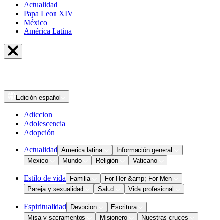
Actualidad
Papa Leon XIV
México
América Latina
Edición
español
Adiccion
Adolescencia
Adopción
Actualidad
America latina
Información general
Mexico
Mundo
Religión
Vaticano
Estilo de vida
Familia
For Her &amp; For Men
Pareja y sexualidad
Salud
Vida profesional
Espiritualidad
Devocion
Escritura
Misa y sacramentos
Misionero
Nuestras cruces