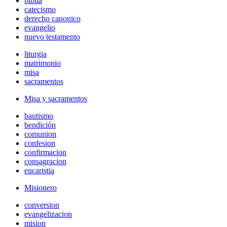
biblia
catecismo
derecho canonico
evangelio
nuevo testamento
liturgia
matrimonio
misa
sacramentos
Misa y sacramentos
bautismo
bendición
comunion
confesion
confirmacion
consagracion
eucaristia
Misionero
conversion
evangelizacion
mision