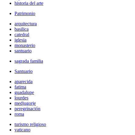
historia del arte
Patrimonio
arquitectura
basilica
catedral
iglesia
monasterio
santuario
sagrada familia
Santuario
aparecida
fatima
guadalupe
lourdes
medjugorje
peregrinación
roma
turismo religioso
vaticano