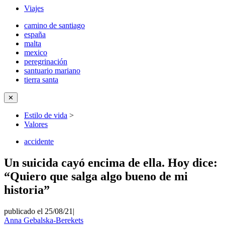
Viajes
camino de santiago
españa
malta
mexico
peregrinación
santuario mariano
tierra santa
✕
Estilo de vida
>
Valores
accidente
Un suicida cayó encima de ella. Hoy dice:
“Quiero que salga algo bueno de mi
historia”
publicado el 25/08/21
|
Anna Gebalska-Berekets