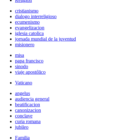
Religión
cristianismo
dialogo interreligioso
ecumenismo
evangelizacion
iglesia catolica
jornada mundial de la juventud
misionero
misa
papa francisco
sinodo
viaje apostólico
Vaticano
angelus
audiencia general
beatificacion
canonizacion
conclave
curia romana
jubileo
Familia