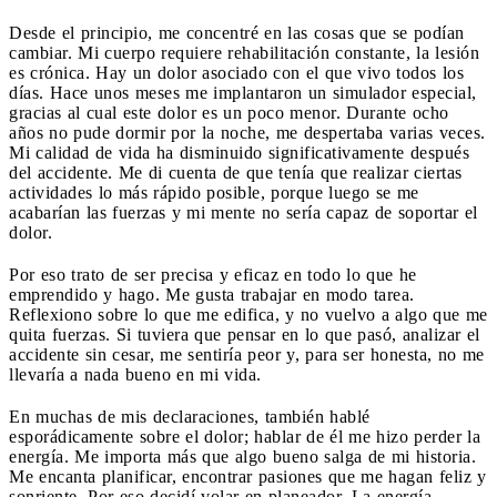
Desde el principio, me concentré en las cosas que se podían
cambiar. Mi cuerpo requiere rehabilitación constante, la lesión
es crónica. Hay un dolor asociado con el que vivo todos los
días. Hace unos meses me implantaron un simulador especial,
gracias al cual este dolor es un poco menor. Durante ocho
años no pude dormir por la noche, me despertaba varias veces.
Mi calidad de vida ha disminuido significativamente después
del accidente. Me di cuenta de que tenía que realizar ciertas
actividades lo más rápido posible, porque luego se me
acabarían las fuerzas y mi mente no sería capaz de soportar el
dolor.
Por eso trato de ser precisa y eficaz en todo lo que he
emprendido y hago. Me gusta trabajar en modo tarea.
Reflexiono sobre lo que me edifica, y no vuelvo a algo que me
quita fuerzas. Si tuviera que pensar en lo que pasó, analizar el
accidente sin cesar, me sentiría peor y, para ser honesta, no me
llevaría a nada bueno en mi vida.
En muchas de mis declaraciones, también hablé
esporádicamente sobre el dolor; hablar de él me hizo perder la
energía. Me importa más que algo bueno salga de mi historia.
Me encanta planificar, encontrar pasiones que me hagan feliz y
sonriente. Por eso decidí volar en planeador. La energía