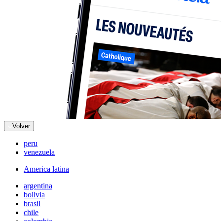
Volver
peru
venezuela
America latina
argentina
bolivia
brasil
chile