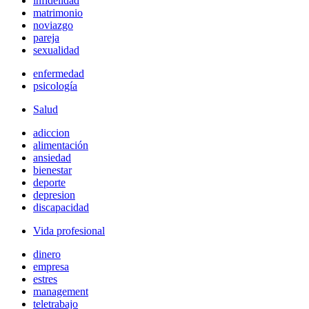
infidelidad
matrimonio
noviazgo
pareja
sexualidad
enfermedad
psicología
Salud
adiccion
alimentación
ansiedad
bienestar
deporte
depresion
discapacidad
Vida profesional
dinero
empresa
estres
management
teletrabajo