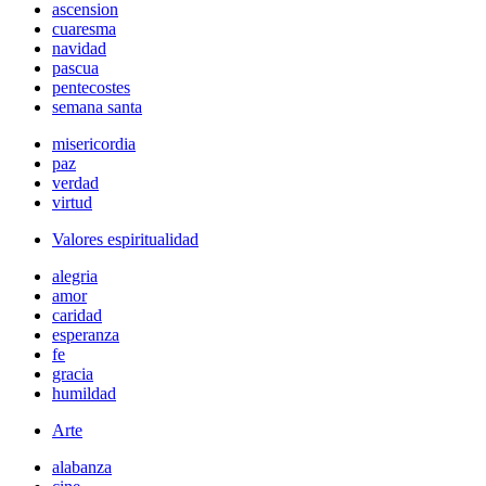
ascension
cuaresma
navidad
pascua
pentecostes
semana santa
misericordia
paz
verdad
virtud
Valores espiritualidad
alegria
amor
caridad
esperanza
fe
gracia
humildad
Arte
alabanza