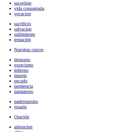
sacerdote
vida consagrada
vocacion
sacrificio
salvacion
sufrimiento
tentación
Nuestras cruces
demonio
exorcismo
infierno
muerte
pecado
penitencia
purgatorio
padrenuestro
rosario
Oración
adoracion