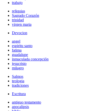
trabajo
reliquias
Sagrado Corazón
trinidad
virgen maria
Devocion
angel
espiritu santo
fatima
guadalupe
inmaculada concepción
jesucristo
milagro
Salmos
teologia
tradiciones
Escritura
antiguo testamento
apocalipsis