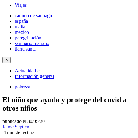
Viajes
camino de santiago
españa
malta
mexico
peregrinación
santuario mariano
tierra santa
✕
Actualidad
>
Información general
pobreza
El niño que ayuda y protege del covid a
otros niños
publicado el 30/05/20
|
Jaime Septién
|
4
min de lectura