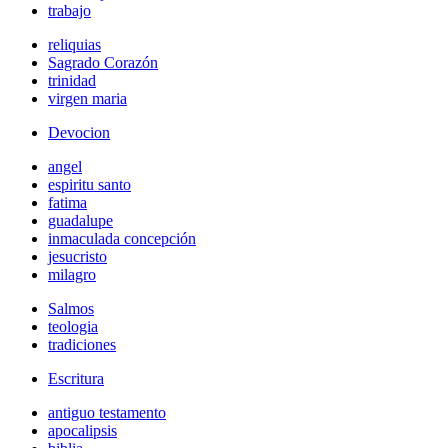
trabajo
reliquias
Sagrado Corazón
trinidad
virgen maria
Devocion
angel
espiritu santo
fatima
guadalupe
inmaculada concepción
jesucristo
milagro
Salmos
teologia
tradiciones
Escritura
antiguo testamento
apocalipsis