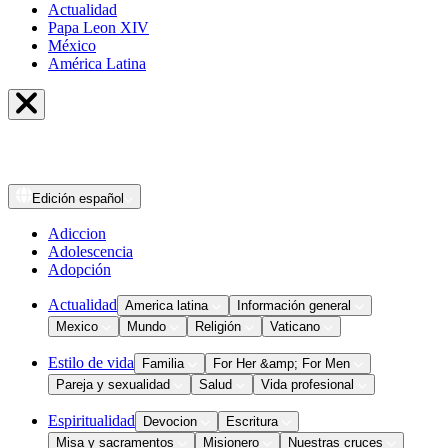
Actualidad
Papa Leon XIV
México
América Latina
Edición
español
Adiccion
Adolescencia
Adopción
Actualidad
America latina
Información general
Mexico
Mundo
Religión
Vaticano
Estilo de vida
Familia
For Her &amp; For Men
Pareja y sexualidad
Salud
Vida profesional
Espiritualidad
Devocion
Escritura
Misa y sacramentos
Misionero
Nuestras cruces