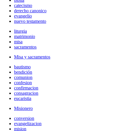
biblia
catecismo
derecho canonico
evangelio
nuevo testamento
liturgia
matrimonio
misa
sacramentos
Misa y sacramentos
bautismo
bendición
comunion
confesion
confirmacion
consagracion
eucaristia
Misionero
conversion
evangelizacion
mision