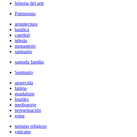
historia del arte
Patrimonio
arquitectura
basilica
catedral
iglesia
monasterio
santuario
sagrada familia
Santuario
aparecida
fatima
guadalupe
lourdes
medjugorje
peregrinación
roma
turismo religioso
vaticano