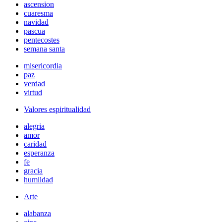
ascension
cuaresma
navidad
pascua
pentecostes
semana santa
misericordia
paz
verdad
virtud
Valores espiritualidad
alegria
amor
caridad
esperanza
fe
gracia
humildad
Arte
alabanza