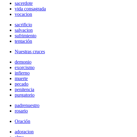
sacerdote
vida consagrada
vocacion
sacrificio
salvacion
sufrimiento
tentación
Nuestras cruces
demonio
exorcismo
infierno
muerte
pecado
penitencia
purgatorio
padrenuestro
rosario
Oración
adoracion