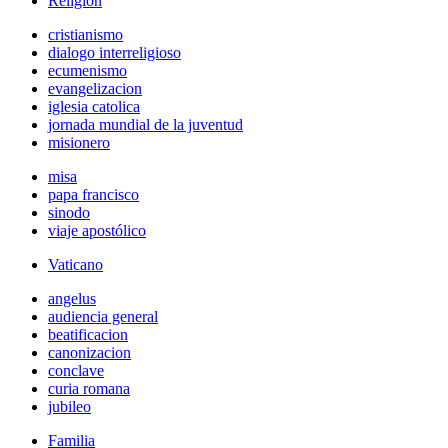
Religión
cristianismo
dialogo interreligioso
ecumenismo
evangelizacion
iglesia catolica
jornada mundial de la juventud
misionero
misa
papa francisco
sinodo
viaje apostólico
Vaticano
angelus
audiencia general
beatificacion
canonizacion
conclave
curia romana
jubileo
Familia