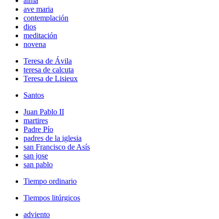
alma
ave maria
contemplación
dios
meditación
novena
Teresa de Ávila
teresa de calcuta
Teresa de Lisieux
Santos
Juan Pablo II
martires
Padre Pío
padres de la iglesia
san Francisco de Asís
san jose
san pablo
Tiempo ordinario
Tiempos litúrgicos
adviento