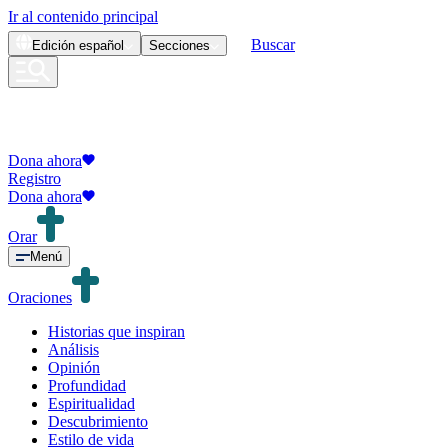
Ir al contenido principal
Buscar
Edición
español
Secciones
Dona ahora
Registro
Dona ahora
Orar
Menú
Oraciones
Historias que inspiran
Análisis
Opinión
Profundidad
Espiritualidad
Descubrimiento
Estilo de vida