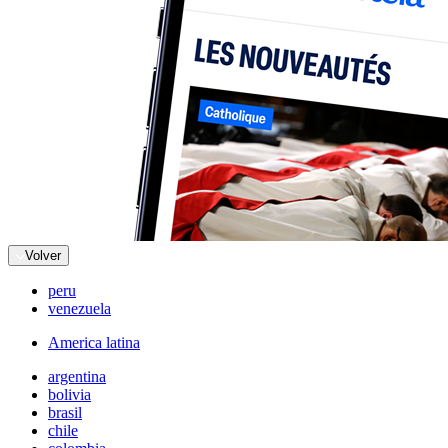
Volver
peru
venezuela
America latina
argentina
bolivia
brasil
chile