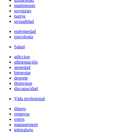
infidelidad
matrimonio
noviazgo
pareja
sexualidad
enfermedad
psicología
Salud
adiccion
alimentación
ansiedad
bienestar
deporte
depresion
discapacidad
Vida profesional
dinero
empresa
estres
management
teletrabajo