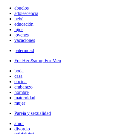
abuelos
adolescencia
bebé
educación
hijos
jovenes
vacaciones
paternidad
For Her &amp; For Men
boda
casa
cocina
embarazo
hombre
maternidad
mujer
Pareja y sexualidad
amor
divorcio