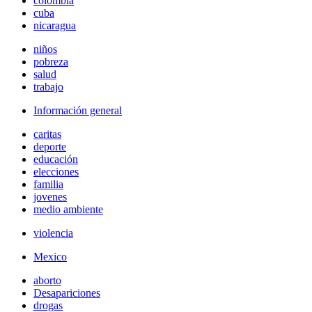
colombia
cuba
nicaragua
niños
pobreza
salud
trabajo
Información general
caritas
deporte
educación
elecciones
familia
jovenes
medio ambiente
violencia
Mexico
aborto
Desapariciones
drogas