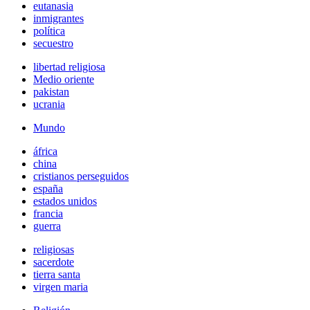
eutanasia
inmigrantes
política
secuestro
libertad religiosa
Medio oriente
pakistan
ucrania
Mundo
áfrica
china
cristianos perseguidos
españa
estados unidos
francia
guerra
religiosas
sacerdote
tierra santa
virgen maria