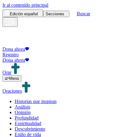
Ir al contenido principal
Buscar
Edición
español
Secciones
Dona ahora
Registro
Dona ahora
Orar
Menú
Oraciones
Historias que inspiran
Análisis
Opinión
Profundidad
Espiritualidad
Descubrimiento
Estilo de vida