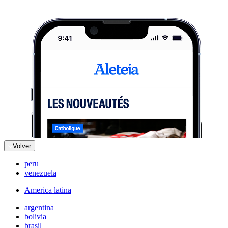
Volver
peru
venezuela
America latina
argentina
bolivia
brasil