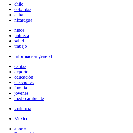
chile
colombia
cuba
nicaragua
niños
pobreza
salud
trabajo
Información general
caritas
deporte
educación
elecciones
familia
jovenes
medio ambiente
violencia
Mexico
aborto