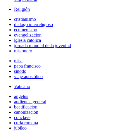
Religión
cristianismo
dialogo interreligioso
ecumenismo
evangelizacion
iglesia catolica
jornada mundial de la juventud
misionero
misa
papa francisco
sinodo
viaje apostólico
Vaticano
angelus
audiencia general
beatificacion
canonizacion
conclave
curia romana
jubileo