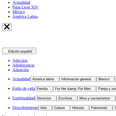
Actualidad
Papa Leon XIV
México
América Latina
Edición
español
Adiccion
Adolescencia
Adopción
Actualidad
America latina
Información general
Mexico
Estilo de vida
Familia
For Her &amp; For Men
Pareja y se
Espiritualidad
Devocion
Escritura
Misa y sacramentos
Descubrimiento
Arte
Cultura
Historia
Patrimonio