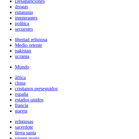
Desapariciones
drogas
eutanasia
inmigrantes
política
secuestro
libertad religiosa
Medio oriente
pakistan
ucrania
Mundo
áfrica
china
cristianos perseguidos
españa
estados unidos
francia
guerra
religiosas
sacerdote
tierra santa
virgen maria