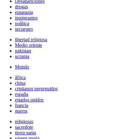
Desapariciones
drogas
eutanasia
inmigrantes
política
secuestro
libertad religiosa
Medio oriente
pakistan
ucrania
Mundo
áfrica
china
cristianos perseguidos
españa
estados unidos
francia
guerra
religiosas
sacerdote
tierra santa
virgen maria