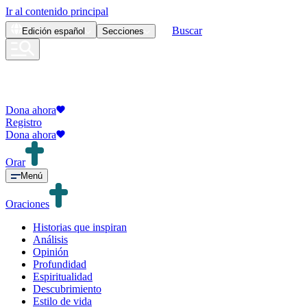
Ir al contenido principal
Buscar
Edición
español
Secciones
Dona ahora
Registro
Dona ahora
Orar
Menú
Oraciones
Historias que inspiran
Análisis
Opinión
Profundidad
Espiritualidad
Descubrimiento
Estilo de vida