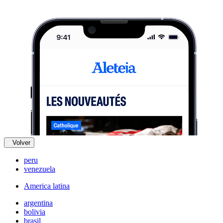
Volver
peru
venezuela
America latina
argentina
bolivia
brasil