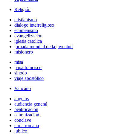
Religión
cristianismo
dialogo interreligioso
ecumenismo
evangelizacion
iglesia catolica
jornada mundial de la juventud
misionero
misa
papa francisco
sinodo
viaje apostólico
Vaticano
angelus
audiencia general
beatificacion
canonizacion
conclave
curia romana
jubileo