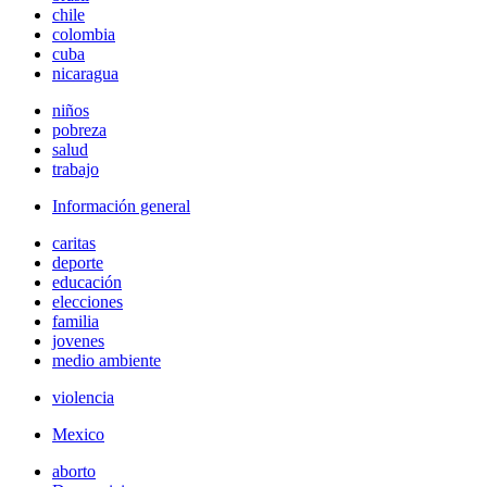
chile
colombia
cuba
nicaragua
niños
pobreza
salud
trabajo
Información general
caritas
deporte
educación
elecciones
familia
jovenes
medio ambiente
violencia
Mexico
aborto