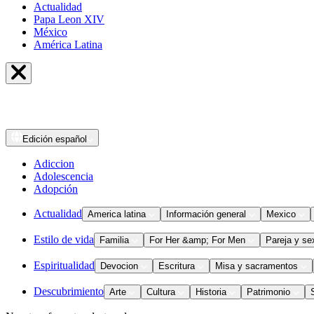
Actualidad
Papa Leon XIV
México
América Latina
Edición
español
Adiccion
Adolescencia
Adopción
Actualidad
America latina
Información general
Mexico
Estilo de vida
Familia
For Her &amp; For Men
Pareja y se
Espiritualidad
Devocion
Escritura
Misa y sacramentos
Descubrimiento
Arte
Cultura
Historia
Patrimonio