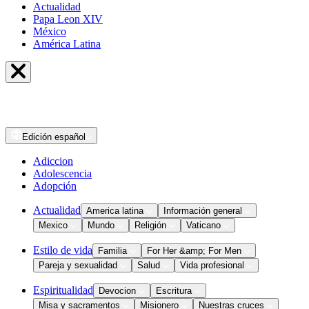
Actualidad
Papa Leon XIV
México
América Latina
Edición
español
Adiccion
Adolescencia
Adopción
Actualidad
America latina
Información general
Mexico
Mundo
Religión
Vaticano
Estilo de vida
Familia
For Her &amp; For Men
Pareja y sexualidad
Salud
Vida profesional
Espiritualidad
Devocion
Escritura
Misa y sacramentos
Misionero
Nuestras cruces