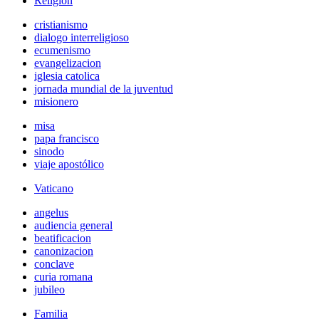
Religión
cristianismo
dialogo interreligioso
ecumenismo
evangelizacion
iglesia catolica
jornada mundial de la juventud
misionero
misa
papa francisco
sinodo
viaje apostólico
Vaticano
angelus
audiencia general
beatificacion
canonizacion
conclave
curia romana
jubileo
Familia