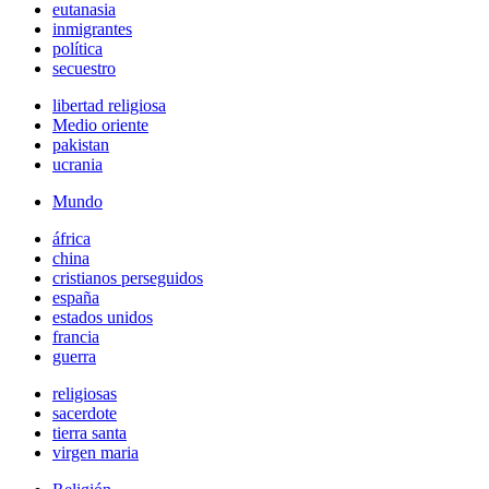
eutanasia
inmigrantes
política
secuestro
libertad religiosa
Medio oriente
pakistan
ucrania
Mundo
áfrica
china
cristianos perseguidos
españa
estados unidos
francia
guerra
religiosas
sacerdote
tierra santa
virgen maria