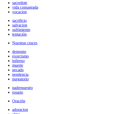
sacerdote
vida consagrada
vocacion
sacrificio
salvacion
sufrimiento
tentación
Nuestras cruces
demonio
exorcismo
infierno
muerte
pecado
penitencia
purgatorio
padrenuestro
rosario
Oración
adoracion