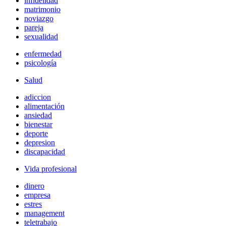
infidelidad
matrimonio
noviazgo
pareja
sexualidad
enfermedad
psicología
Salud
adiccion
alimentación
ansiedad
bienestar
deporte
depresion
discapacidad
Vida profesional
dinero
empresa
estres
management
teletrabajo