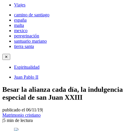
Viajes
camino de santiago
españa
malta
mexico
peregrinación
santuario mariano
tierra santa
✕
Espiritualidad
Juan Pablo II
Besar la alianza cada día, la indulgencia
especial de san Juan XXIII
publicado el 06/11/19
|
Matrimonio cristiano
|
5
min de lectura