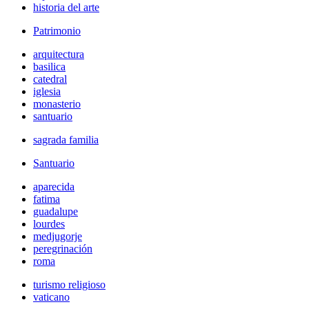
historia del arte
Patrimonio
arquitectura
basilica
catedral
iglesia
monasterio
santuario
sagrada familia
Santuario
aparecida
fatima
guadalupe
lourdes
medjugorje
peregrinación
roma
turismo religioso
vaticano