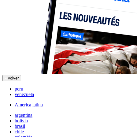
Volver
peru
venezuela
America latina
argentina
bolivia
brasil
chile