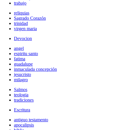
trabajo
reliquias
Sagrado Corazón
trinidad
virgen maria
Devocion
angel
espiritu santo
fatima
guadalupe
inmaculada concepción
jesucristo
milagro
Salmos
teologia
tradiciones
Escritura
antiguo testamento
apocalipsis