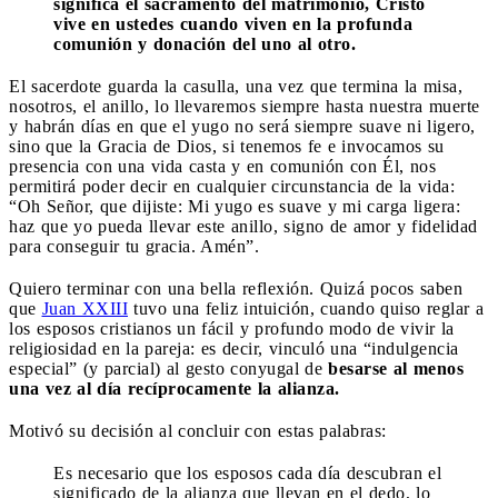
significa el sacramento del matrimonio, Cristo
vive en ustedes cuando viven en la profunda
comunión y donación del uno al otro.
El sacerdote guarda la casulla, una vez que termina la misa,
nosotros, el anillo, lo llevaremos siempre hasta nuestra muerte
y habrán días en que el yugo no será siempre suave ni ligero,
sino que la Gracia de Dios, si tenemos fe e invocamos su
presencia con una vida casta y en comunión con Él, nos
permitirá poder decir en cualquier circunstancia de la vida:
“Oh Señor, que dijiste: Mi yugo es suave y mi carga ligera:
haz que yo pueda llevar este anillo, signo de amor y fidelidad
para conseguir tu gracia. Amén”.
Quiero terminar con una bella reflexión. Quizá pocos saben
que
Juan XXIII
tuvo una feliz intuición, cuando quiso reglar a
los esposos cristianos un fácil y profundo modo de vivir la
religiosidad en la pareja: es decir, vinculó una “indulgencia
especial” (y parcial) al gesto conyugal de
besarse al menos
una vez al día recíprocamente la alianza.
Motivó su decisión al concluir con estas palabras:
Es necesario que los esposos cada día descubran el
significado de la alianza que llevan en el dedo, lo