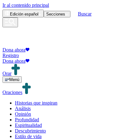
Ir al contenido principal
Buscar
Edición
español
Secciones
Dona ahora
Registro
Dona ahora
Orar
Menú
Oraciones
Historias que inspiran
Análisis
Opinión
Profundidad
Espiritualidad
Descubrimiento
Estilo de vida