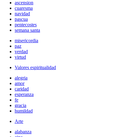
ascension
cuaresma
navidad
pascua
pentecostes
semana santa
misericordia
paz
verdad
virtud
Valores espiritualidad
alegria
amor
caridad
esperanza
fe
gracia
humildad
Arte
alabanza