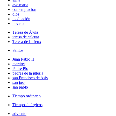
alma
ave maria
contemplación
dios
meditación
novena
Teresa de Ávila
teresa de calcuta
Teresa de Lisieux
Santos
Juan Pablo II
martires
Padre Pío
padres de la iglesia
san Francisco de Asís
san jose
san pablo
Tiempo ordinario
Tiempos litúrgicos
adviento