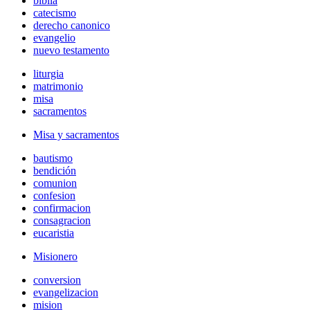
biblia
catecismo
derecho canonico
evangelio
nuevo testamento
liturgia
matrimonio
misa
sacramentos
Misa y sacramentos
bautismo
bendición
comunion
confesion
confirmacion
consagracion
eucaristia
Misionero
conversion
evangelizacion
mision