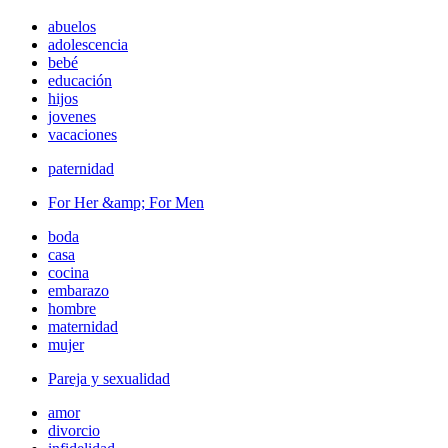
abuelos
adolescencia
bebé
educación
hijos
jovenes
vacaciones
paternidad
For Her &amp; For Men
boda
casa
cocina
embarazo
hombre
maternidad
mujer
Pareja y sexualidad
amor
divorcio