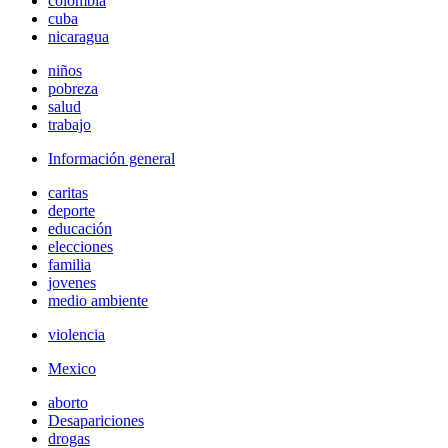
colombia
cuba
nicaragua
niños
pobreza
salud
trabajo
Información general
caritas
deporte
educación
elecciones
familia
jovenes
medio ambiente
violencia
Mexico
aborto
Desapariciones
drogas