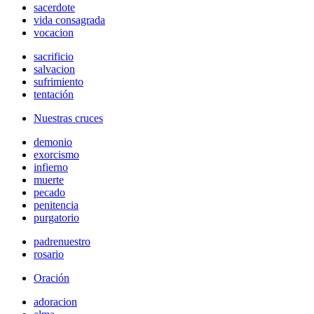
sacerdote
vida consagrada
vocacion
sacrificio
salvacion
sufrimiento
tentación
Nuestras cruces
demonio
exorcismo
infierno
muerte
pecado
penitencia
purgatorio
padrenuestro
rosario
Oración
adoracion