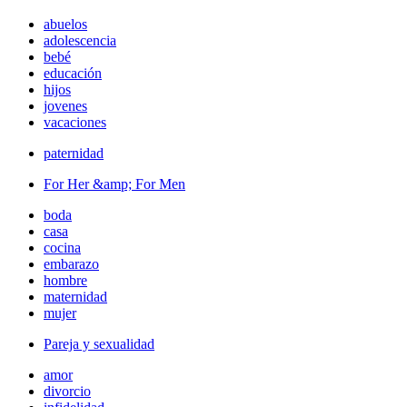
abuelos
adolescencia
bebé
educación
hijos
jovenes
vacaciones
paternidad
For Her &amp; For Men
boda
casa
cocina
embarazo
hombre
maternidad
mujer
Pareja y sexualidad
amor
divorcio