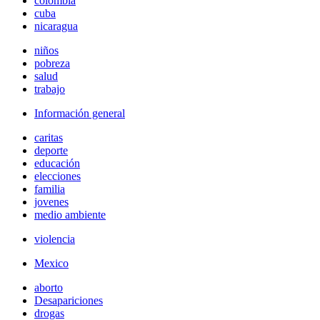
colombia
cuba
nicaragua
niños
pobreza
salud
trabajo
Información general
caritas
deporte
educación
elecciones
familia
jovenes
medio ambiente
violencia
Mexico
aborto
Desapariciones
drogas