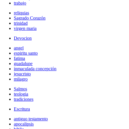
trabajo
reliquias
Sagrado Corazón
trinidad
virgen maria
Devocion
angel
espiritu santo
fatima
guadalupe
inmaculada concepción
jesucristo
milagro
Salmos
teologia
tradiciones
Escritura
antiguo testamento
apocalipsis