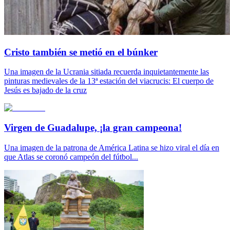
Cristo también se metió en el búnker
Una imagen de la Ucrania sitiada recuerda inquietantemente las
pinturas medievales de la 13ª estación del viacrucis: El cuerpo de
Jesús es bajado de la cruz
Virgen de Guadalupe, ¡la gran campeona!
Una imagen de la patrona de América Latina se hizo viral el día en
que Atlas se coronó campeón del fútbol...