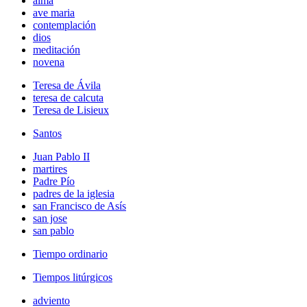
alma
ave maria
contemplación
dios
meditación
novena
Teresa de Ávila
teresa de calcuta
Teresa de Lisieux
Santos
Juan Pablo II
martires
Padre Pío
padres de la iglesia
san Francisco de Asís
san jose
san pablo
Tiempo ordinario
Tiempos litúrgicos
adviento