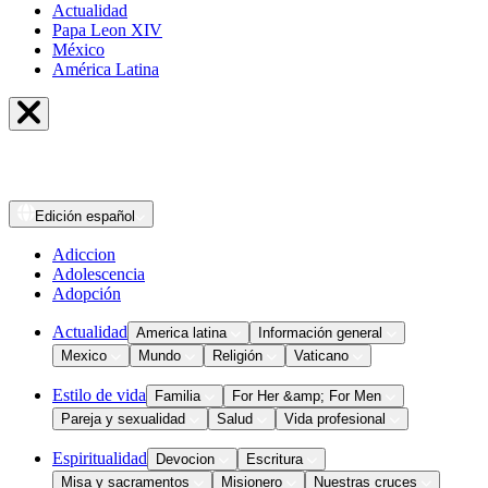
Actualidad
Papa Leon XIV
México
América Latina
Edición
español
Adiccion
Adolescencia
Adopción
Actualidad
America latina
Información general
Mexico
Mundo
Religión
Vaticano
Estilo de vida
Familia
For Her &amp; For Men
Pareja y sexualidad
Salud
Vida profesional
Espiritualidad
Devocion
Escritura
Misa y sacramentos
Misionero
Nuestras cruces