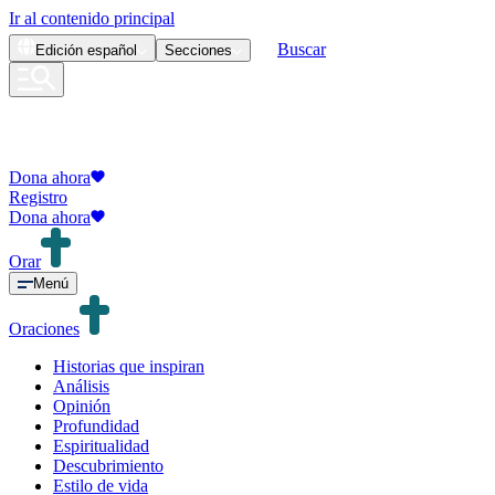
Ir al contenido principal
Buscar
Edición
español
Secciones
Dona ahora
Registro
Dona ahora
Orar
Menú
Oraciones
Historias que inspiran
Análisis
Opinión
Profundidad
Espiritualidad
Descubrimiento
Estilo de vida