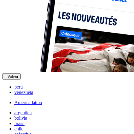
Volver
peru
venezuela
America latina
argentina
bolivia
brasil
chile