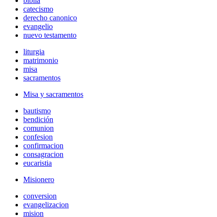
biblia
catecismo
derecho canonico
evangelio
nuevo testamento
liturgia
matrimonio
misa
sacramentos
Misa y sacramentos
bautismo
bendición
comunion
confesion
confirmacion
consagracion
eucaristia
Misionero
conversion
evangelizacion
mision