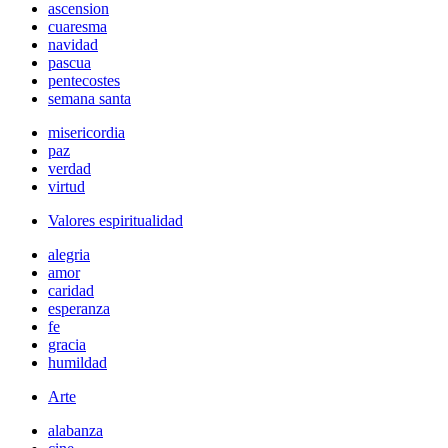
ascension
cuaresma
navidad
pascua
pentecostes
semana santa
misericordia
paz
verdad
virtud
Valores espiritualidad
alegria
amor
caridad
esperanza
fe
gracia
humildad
Arte
alabanza