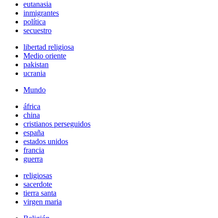
eutanasia
inmigrantes
política
secuestro
libertad religiosa
Medio oriente
pakistan
ucrania
Mundo
áfrica
china
cristianos perseguidos
españa
estados unidos
francia
guerra
religiosas
sacerdote
tierra santa
virgen maria