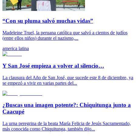
“Con su pluma salvó muchas vidas”
Madeleine Truel, la peruana católica que salvó a cientos de judíos
(entre ellos niños) durante el nazismo,...
america latina
Y San José empieza a volver al silencio…
La clausura del Año de San José, que sucede este 8 de diciembre, ya
se empezó a vivir en varias partes del...
¿Buscas una imagen potente?: Chiquitunga junto a
Caacupé
La urna peregrina de la beata María Felicia de Jesús Sacramentado,
más conocida como Chiquitunga, también dijo...