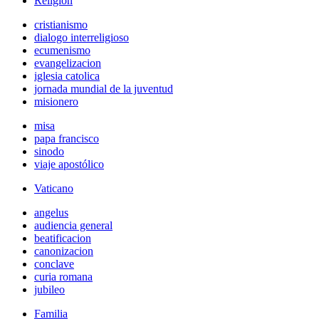
Religión
cristianismo
dialogo interreligioso
ecumenismo
evangelizacion
iglesia catolica
jornada mundial de la juventud
misionero
misa
papa francisco
sinodo
viaje apostólico
Vaticano
angelus
audiencia general
beatificacion
canonizacion
conclave
curia romana
jubileo
Familia