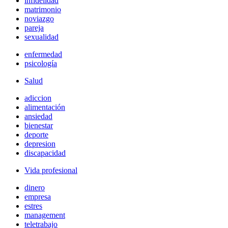
infidelidad
matrimonio
noviazgo
pareja
sexualidad
enfermedad
psicología
Salud
adiccion
alimentación
ansiedad
bienestar
deporte
depresion
discapacidad
Vida profesional
dinero
empresa
estres
management
teletrabajo