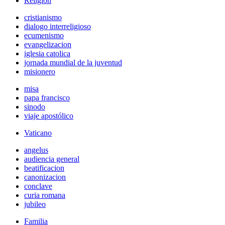
Religión
cristianismo
dialogo interreligioso
ecumenismo
evangelizacion
iglesia catolica
jornada mundial de la juventud
misionero
misa
papa francisco
sinodo
viaje apostólico
Vaticano
angelus
audiencia general
beatificacion
canonizacion
conclave
curia romana
jubileo
Familia