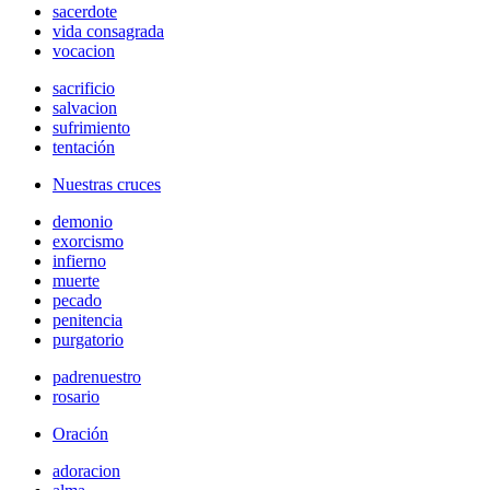
sacerdote
vida consagrada
vocacion
sacrificio
salvacion
sufrimiento
tentación
Nuestras cruces
demonio
exorcismo
infierno
muerte
pecado
penitencia
purgatorio
padrenuestro
rosario
Oración
adoracion