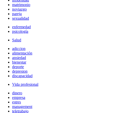
infidelidad
matrimonio
noviazgo
pareja
sexualidad
enfermedad
psicología
Salud
adiccion
alimentación
ansiedad
bienestar
deporte
depresion
discapacidad
Vida profesional
dinero
empresa
estres
management
teletrabajo