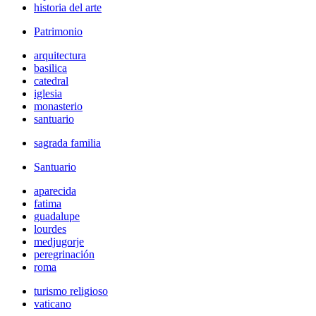
historia del arte
Patrimonio
arquitectura
basilica
catedral
iglesia
monasterio
santuario
sagrada familia
Santuario
aparecida
fatima
guadalupe
lourdes
medjugorje
peregrinación
roma
turismo religioso
vaticano