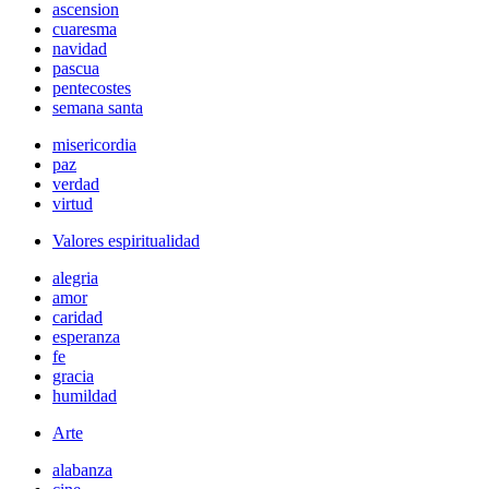
ascension
cuaresma
navidad
pascua
pentecostes
semana santa
misericordia
paz
verdad
virtud
Valores espiritualidad
alegria
amor
caridad
esperanza
fe
gracia
humildad
Arte
alabanza