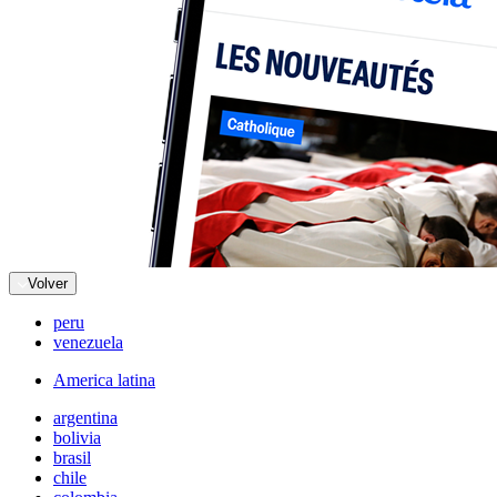
Volver
peru
venezuela
America latina
argentina
bolivia
brasil
chile