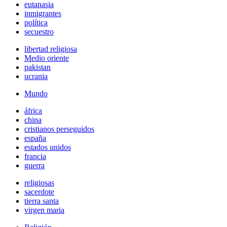
eutanasia
inmigrantes
política
secuestro
libertad religiosa
Medio oriente
pakistan
ucrania
Mundo
áfrica
china
cristianos perseguidos
españa
estados unidos
francia
guerra
religiosas
sacerdote
tierra santa
virgen maria