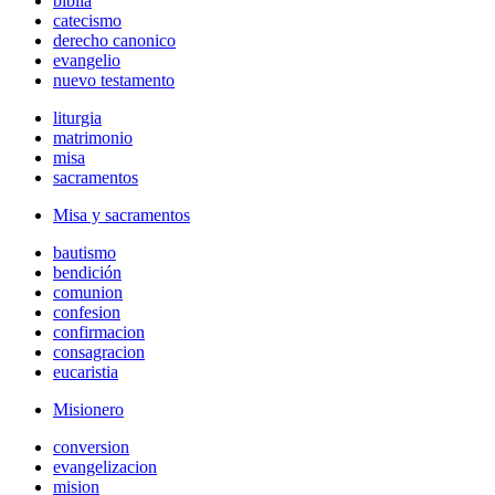
biblia
catecismo
derecho canonico
evangelio
nuevo testamento
liturgia
matrimonio
misa
sacramentos
Misa y sacramentos
bautismo
bendición
comunion
confesion
confirmacion
consagracion
eucaristia
Misionero
conversion
evangelizacion
mision