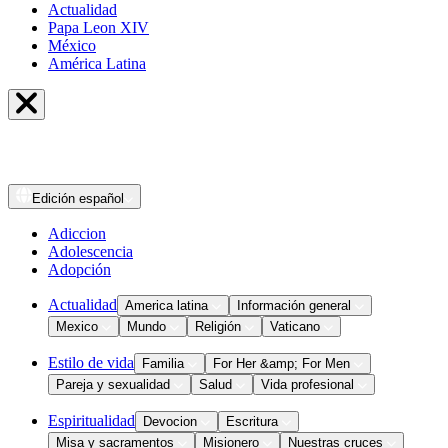
Actualidad
Papa Leon XIV
México
América Latina
Edición
español
Adiccion
Adolescencia
Adopción
Actualidad
America latina
Información general
Mexico
Mundo
Religión
Vaticano
Estilo de vida
Familia
For Her &amp; For Men
Pareja y sexualidad
Salud
Vida profesional
Espiritualidad
Devocion
Escritura
Misa y sacramentos
Misionero
Nuestras cruces