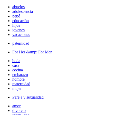
abuelos
adolescencia
bebé
educación
hijos
jovenes
vacaciones
paternidad
For Her &amp; For Men
boda
casa
cocina
embarazo
hombre
maternidad
mujer
Pareja y sexualidad
amor
divorcio