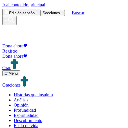
Ir al contenido principal
Buscar
Edición
español
Secciones
Dona ahora
Registro
Dona ahora
Orar
Menú
Oraciones
Historias que inspiran
Análisis
Opinión
Profundidad
Espiritualidad
Descubrimiento
Estilo de vida