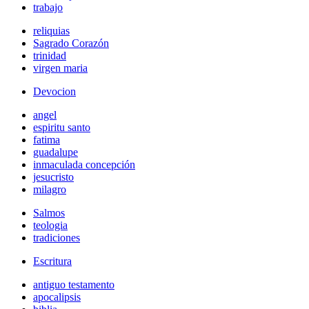
trabajo
reliquias
Sagrado Corazón
trinidad
virgen maria
Devocion
angel
espiritu santo
fatima
guadalupe
inmaculada concepción
jesucristo
milagro
Salmos
teologia
tradiciones
Escritura
antiguo testamento
apocalipsis