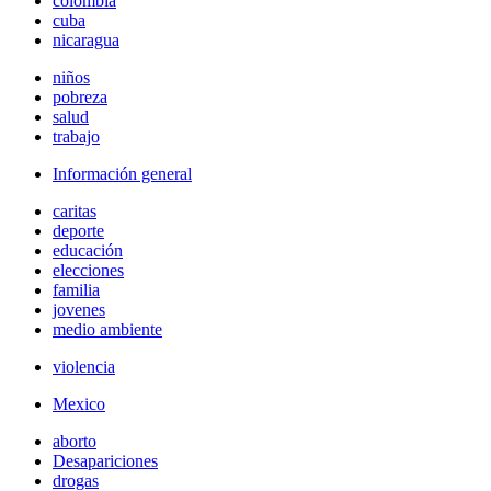
colombia
cuba
nicaragua
niños
pobreza
salud
trabajo
Información general
caritas
deporte
educación
elecciones
familia
jovenes
medio ambiente
violencia
Mexico
aborto
Desapariciones
drogas