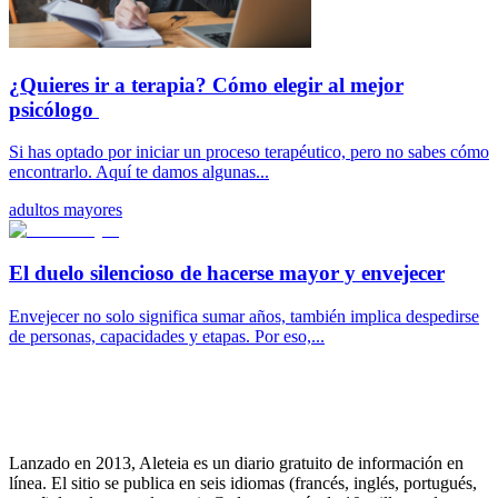
¿Quieres ir a terapia? Cómo elegir al mejor
psicólogo
Si has optado por iniciar un proceso terapéutico, pero no sabes cómo
encontrarlo. Aquí te damos algunas...
adultos mayores
El duelo silencioso de hacerse mayor y envejecer
Envejecer no solo significa sumar años, también implica despedirse
de personas, capacidades y etapas. Por eso,...
Lanzado en 2013, Aleteia es un diario gratuito de información en
línea. El sitio se publica en seis idiomas (francés, inglés, portugués,