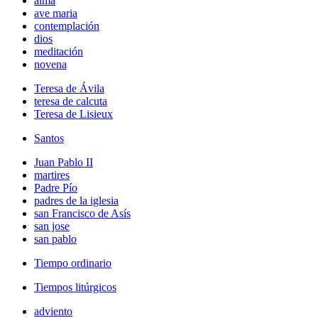
alma
ave maria
contemplación
dios
meditación
novena
Teresa de Ávila
teresa de calcuta
Teresa de Lisieux
Santos
Juan Pablo II
martires
Padre Pío
padres de la iglesia
san Francisco de Asís
san jose
san pablo
Tiempo ordinario
Tiempos litúrgicos
adviento