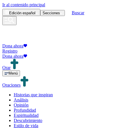
Ir al contenido principal
Buscar
Edición
español
Secciones
Dona ahora
Registro
Dona ahora
Orar
Menú
Oraciones
Historias que inspiran
Análisis
Opinión
Profundidad
Espiritualidad
Descubrimiento
Estilo de vida