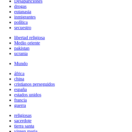
Desapariciones
drogas
eutanasia
inmigrantes
política
secuestro
libertad religiosa
Medio oriente
pakistan
ucrania
Mundo
áfrica
china
cristianos perseguidos
españa
estados unidos
francia
guerra
religiosas
sacerdote
tierra santa
virgen maria