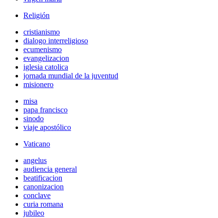
Religión
cristianismo
dialogo interreligioso
ecumenismo
evangelizacion
iglesia catolica
jornada mundial de la juventud
misionero
misa
papa francisco
sinodo
viaje apostólico
Vaticano
angelus
audiencia general
beatificacion
canonizacion
conclave
curia romana
jubileo