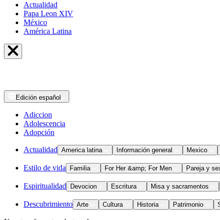
Actualidad
Papa Leon XIV
México
América Latina
Edición
español
Adiccion
Adolescencia
Adopción
Actualidad
America latina
Información general
Mexico
Estilo de vida
Familia
For Her &amp; For Men
Pareja y se
Espiritualidad
Devocion
Escritura
Misa y sacramentos
Descubrimiento
Arte
Cultura
Historia
Patrimonio