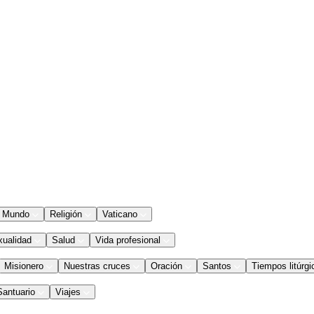
Mundo
Religión
Vaticano
xualidad
Salud
Vida profesional
Misionero
Nuestras cruces
Oración
Santos
Tiempos litúrgi
Santuario
Viajes