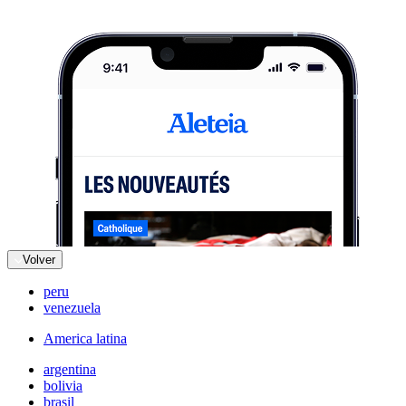
Volver
peru
venezuela
America latina
argentina
bolivia
brasil