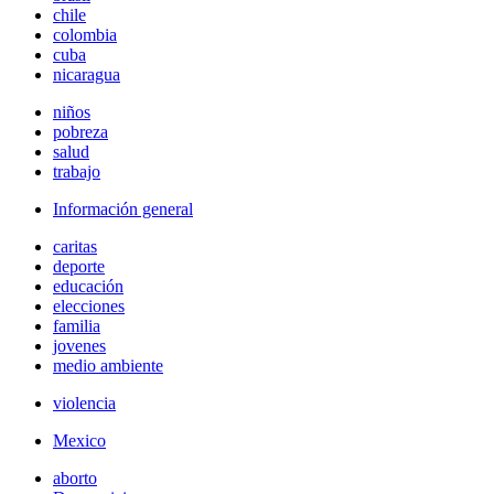
chile
colombia
cuba
nicaragua
niños
pobreza
salud
trabajo
Información general
caritas
deporte
educación
elecciones
familia
jovenes
medio ambiente
violencia
Mexico
aborto