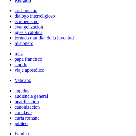
Religión
cristianismo
dialogo interreligioso
ecumenismo
evangelizacion
iglesia catolica
jornada mundial de la juventud
misionero
misa
papa francisco
sinodo
viaje apostólico
Vaticano
angelus
audiencia general
beatificacion
canonizacion
conclave
curia romana
jubileo
Familia