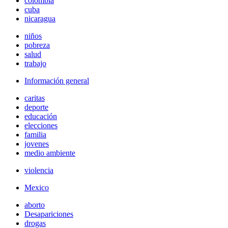
colombia
cuba
nicaragua
niños
pobreza
salud
trabajo
Información general
caritas
deporte
educación
elecciones
familia
jovenes
medio ambiente
violencia
Mexico
aborto
Desapariciones
drogas