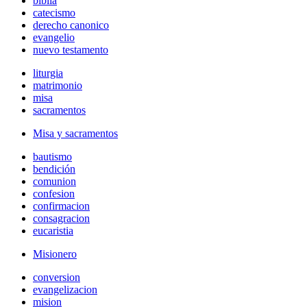
biblia
catecismo
derecho canonico
evangelio
nuevo testamento
liturgia
matrimonio
misa
sacramentos
Misa y sacramentos
bautismo
bendición
comunion
confesion
confirmacion
consagracion
eucaristia
Misionero
conversion
evangelizacion
mision