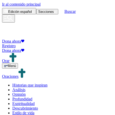
Ir al contenido principal
Buscar
Edición
español
Secciones
Dona ahora
Registro
Dona ahora
Orar
Menú
Oraciones
Historias que inspiran
Análisis
Opinión
Profundidad
Espiritualidad
Descubrimiento
Estilo de vida