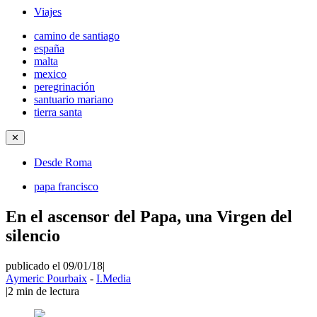
Viajes
camino de santiago
españa
malta
mexico
peregrinación
santuario mariano
tierra santa
✕
Desde Roma
papa francisco
En el ascensor del Papa, una Virgen del
silencio
publicado el 09/01/18
|
Aymeric Pourbaix
-
I.Media
|
2
min de lectura