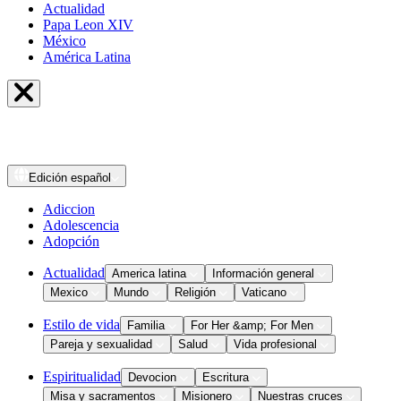
Actualidad
Papa Leon XIV
México
América Latina
Edición
español
Adiccion
Adolescencia
Adopción
Actualidad
America latina
Información general
Mexico
Mundo
Religión
Vaticano
Estilo de vida
Familia
For Her &amp; For Men
Pareja y sexualidad
Salud
Vida profesional
Espiritualidad
Devocion
Escritura
Misa y sacramentos
Misionero
Nuestras cruces