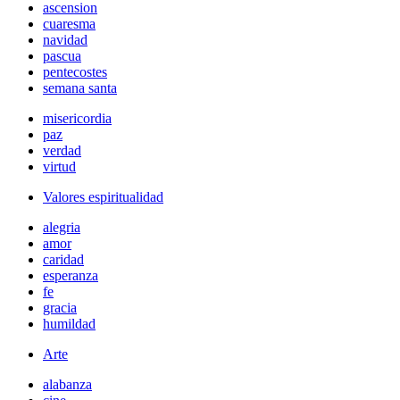
ascension
cuaresma
navidad
pascua
pentecostes
semana santa
misericordia
paz
verdad
virtud
Valores espiritualidad
alegria
amor
caridad
esperanza
fe
gracia
humildad
Arte
alabanza