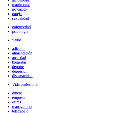
infidelidad
matrimonio
noviazgo
pareja
sexualidad
enfermedad
psicología
Salud
adiccion
alimentación
ansiedad
bienestar
deporte
depresion
discapacidad
Vida profesional
dinero
empresa
estres
management
teletrabajo