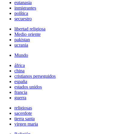
eutanasia
inmigrantes
política
secuestro
libertad religiosa
Medio oriente
pakistan
ucrania
Mundo
áfrica
china
cristianos perseguidos
españa
estados unidos
francia
guerra
religiosas
sacerdote
tierra santa
virgen maria