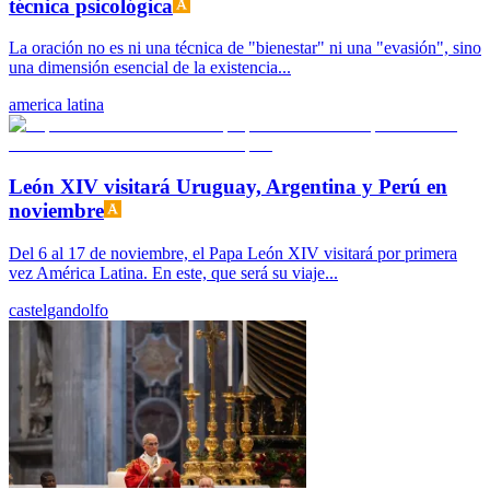
técnica psicológica
La oración no es ni una técnica de "bienestar" ni una "evasión", sino
una dimensión esencial de la existencia...
america latina
León XIV visitará Uruguay, Argentina y Perú en
noviembre
Del 6 al 17 de noviembre, el Papa León XIV visitará por primera
vez América Latina. En este, que será su viaje...
castelgandolfo