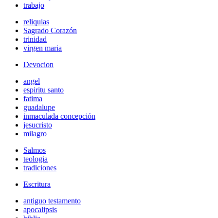
trabajo
reliquias
Sagrado Corazón
trinidad
virgen maria
Devocion
angel
espiritu santo
fatima
guadalupe
inmaculada concepción
jesucristo
milagro
Salmos
teologia
tradiciones
Escritura
antiguo testamento
apocalipsis