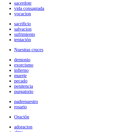
sacerdote
vida consagrada
vocacion
sacrificio
salvacion
sufrimiento
tentación
Nuestras cruces
demonio
exorcismo
infierno
muerte
pecado
penitencia
purgatorio
padrenuestro
rosario
Oración
adoracion