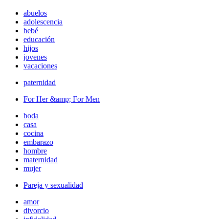
abuelos
adolescencia
bebé
educación
hijos
jovenes
vacaciones
paternidad
For Her &amp; For Men
boda
casa
cocina
embarazo
hombre
maternidad
mujer
Pareja y sexualidad
amor
divorcio