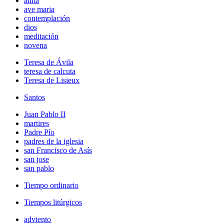
alma
ave maria
contemplación
dios
meditación
novena
Teresa de Ávila
teresa de calcuta
Teresa de Lisieux
Santos
Juan Pablo II
martires
Padre Pío
padres de la iglesia
san Francisco de Asís
san jose
san pablo
Tiempo ordinario
Tiempos litúrgicos
adviento