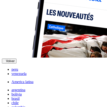
Volver
peru
venezuela
America latina
argentina
bolivia
brasil
chile