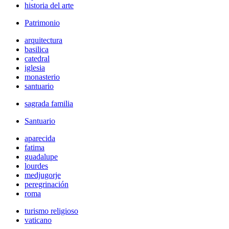
historia del arte
Patrimonio
arquitectura
basilica
catedral
iglesia
monasterio
santuario
sagrada familia
Santuario
aparecida
fatima
guadalupe
lourdes
medjugorje
peregrinación
roma
turismo religioso
vaticano