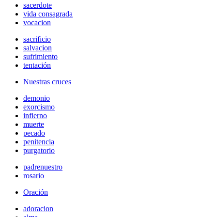
sacerdote
vida consagrada
vocacion
sacrificio
salvacion
sufrimiento
tentación
Nuestras cruces
demonio
exorcismo
infierno
muerte
pecado
penitencia
purgatorio
padrenuestro
rosario
Oración
adoracion