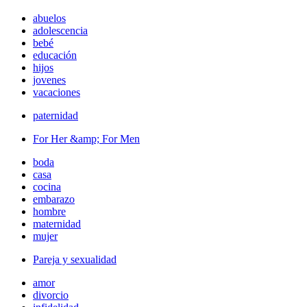
abuelos
adolescencia
bebé
educación
hijos
jovenes
vacaciones
paternidad
For Her &amp; For Men
boda
casa
cocina
embarazo
hombre
maternidad
mujer
Pareja y sexualidad
amor
divorcio