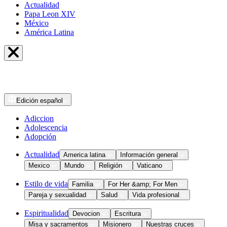
Actualidad
Papa Leon XIV
México
América Latina
Edición
español
Adiccion
Adolescencia
Adopción
Actualidad
America latina
Información general
Mexico
Mundo
Religión
Vaticano
Estilo de vida
Familia
For Her &amp; For Men
Pareja y sexualidad
Salud
Vida profesional
Espiritualidad
Devocion
Escritura
Misa y sacramentos
Misionero
Nuestras cruces