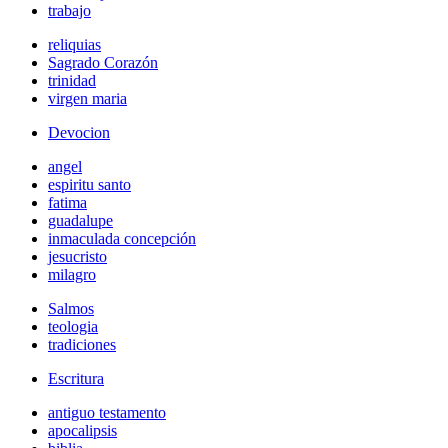
trabajo
reliquias
Sagrado Corazón
trinidad
virgen maria
Devocion
angel
espiritu santo
fatima
guadalupe
inmaculada concepción
jesucristo
milagro
Salmos
teologia
tradiciones
Escritura
antiguo testamento
apocalipsis