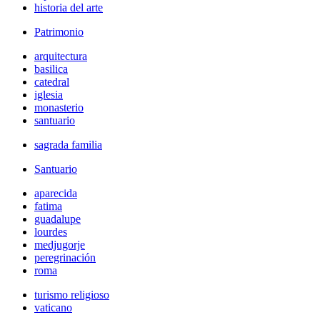
historia del arte
Patrimonio
arquitectura
basilica
catedral
iglesia
monasterio
santuario
sagrada familia
Santuario
aparecida
fatima
guadalupe
lourdes
medjugorje
peregrinación
roma
turismo religioso
vaticano