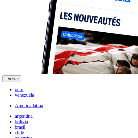
Volver
peru
venezuela
America latina
argentina
bolivia
brasil
chile