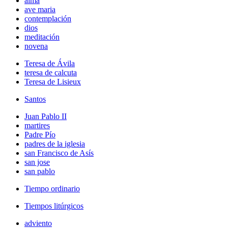
alma
ave maria
contemplación
dios
meditación
novena
Teresa de Ávila
teresa de calcuta
Teresa de Lisieux
Santos
Juan Pablo II
martires
Padre Pío
padres de la iglesia
san Francisco de Asís
san jose
san pablo
Tiempo ordinario
Tiempos litúrgicos
adviento