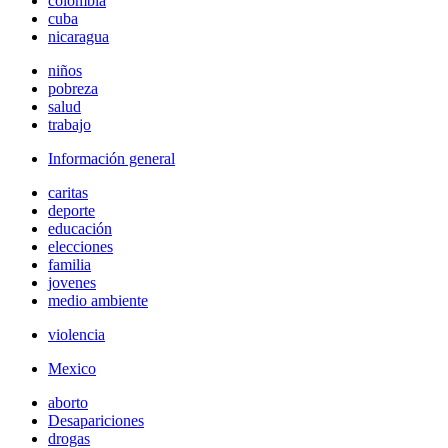
colombia
cuba
nicaragua
niños
pobreza
salud
trabajo
Información general
caritas
deporte
educación
elecciones
familia
jovenes
medio ambiente
violencia
Mexico
aborto
Desapariciones
drogas