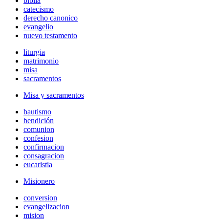
biblia
catecismo
derecho canonico
evangelio
nuevo testamento
liturgia
matrimonio
misa
sacramentos
Misa y sacramentos
bautismo
bendición
comunion
confesion
confirmacion
consagracion
eucaristia
Misionero
conversion
evangelizacion
mision