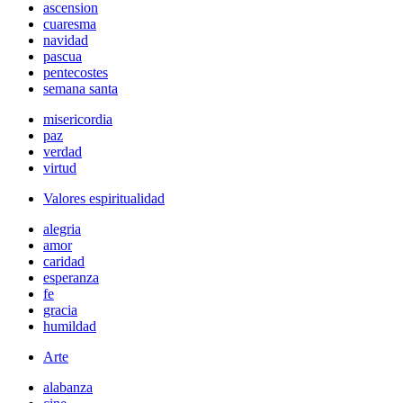
ascension
cuaresma
navidad
pascua
pentecostes
semana santa
misericordia
paz
verdad
virtud
Valores espiritualidad
alegria
amor
caridad
esperanza
fe
gracia
humildad
Arte
alabanza