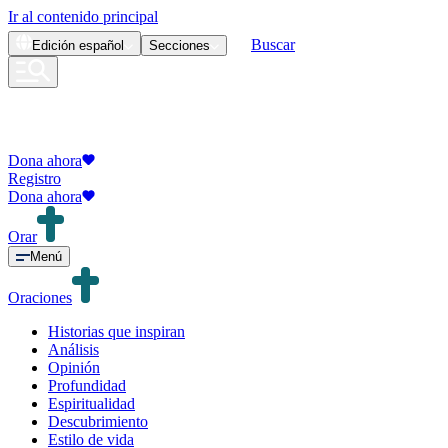
Ir al contenido principal
Buscar
Edición
español
Secciones
Dona ahora
Registro
Dona ahora
Orar
Menú
Oraciones
Historias que inspiran
Análisis
Opinión
Profundidad
Espiritualidad
Descubrimiento
Estilo de vida