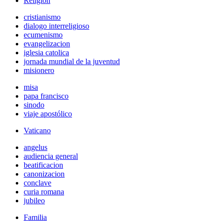
Religión
cristianismo
dialogo interreligioso
ecumenismo
evangelizacion
iglesia catolica
jornada mundial de la juventud
misionero
misa
papa francisco
sinodo
viaje apostólico
Vaticano
angelus
audiencia general
beatificacion
canonizacion
conclave
curia romana
jubileo
Familia