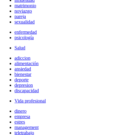
infidelidad
matrimonio
noviazgo
pareja
sexualidad
enfermedad
psicología
Salud
adiccion
alimentación
ansiedad
bienestar
deporte
depresion
discapacidad
Vida profesional
dinero
empresa
estres
management
teletrabajo