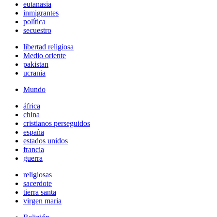
eutanasia
inmigrantes
política
secuestro
libertad religiosa
Medio oriente
pakistan
ucrania
Mundo
áfrica
china
cristianos perseguidos
españa
estados unidos
francia
guerra
religiosas
sacerdote
tierra santa
virgen maria