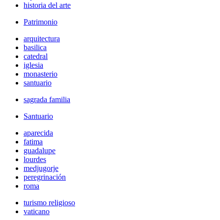
historia del arte
Patrimonio
arquitectura
basilica
catedral
iglesia
monasterio
santuario
sagrada familia
Santuario
aparecida
fatima
guadalupe
lourdes
medjugorje
peregrinación
roma
turismo religioso
vaticano