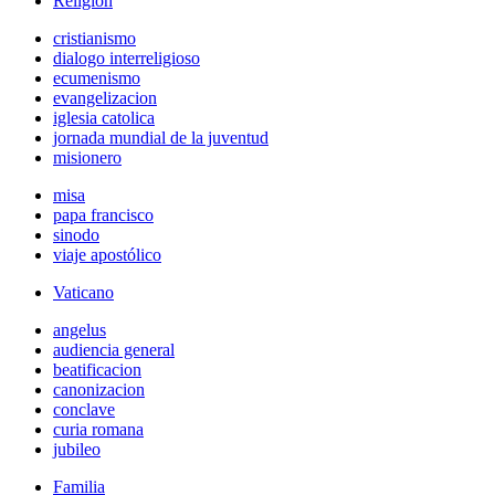
Religión
cristianismo
dialogo interreligioso
ecumenismo
evangelizacion
iglesia catolica
jornada mundial de la juventud
misionero
misa
papa francisco
sinodo
viaje apostólico
Vaticano
angelus
audiencia general
beatificacion
canonizacion
conclave
curia romana
jubileo
Familia