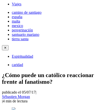
Viajes
camino de santiago
españa
malta
mexico
peregrinación
santuario mariano
tierra santa
✕
Espiritualidad
caridad
¿Cómo puede un católico reaccionar
frente al fanatismo?
publicado el 05/07/17
|
Sébastien Morgan
|
4
min de lectura