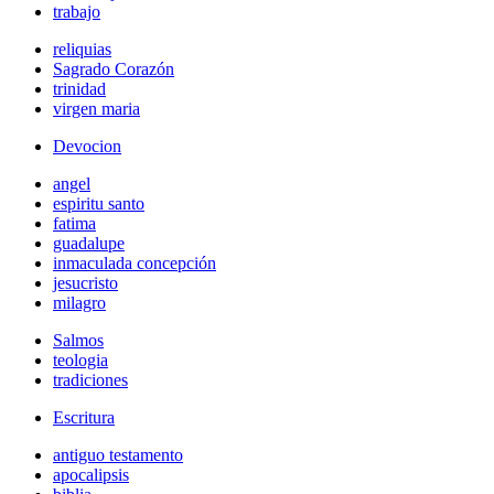
trabajo
reliquias
Sagrado Corazón
trinidad
virgen maria
Devocion
angel
espiritu santo
fatima
guadalupe
inmaculada concepción
jesucristo
milagro
Salmos
teologia
tradiciones
Escritura
antiguo testamento
apocalipsis