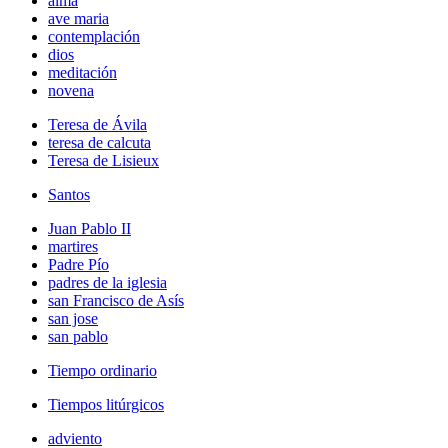
alma
ave maria
contemplación
dios
meditación
novena
Teresa de Ávila
teresa de calcuta
Teresa de Lisieux
Santos
Juan Pablo II
martires
Padre Pío
padres de la iglesia
san Francisco de Asís
san jose
san pablo
Tiempo ordinario
Tiempos litúrgicos
adviento