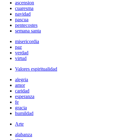
ascension
cuaresma
navidad
pascua
pentecostes
semana santa
misericordia
paz
verdad
virtud
Valores espiritualidad
alegria
amor
caridad
esperanza
fe
gracia
humildad
Arte
alabanza