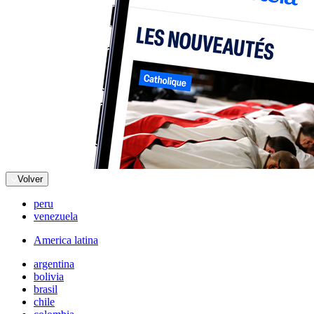
Volver
peru
venezuela
America latina
argentina
bolivia
brasil
chile