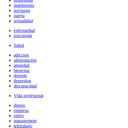
infidelidad
matrimonio
noviazgo
pareja
sexualidad
enfermedad
psicología
Salud
adiccion
alimentación
ansiedad
bienestar
deporte
depresion
discapacidad
Vida profesional
dinero
empresa
estres
management
teletrabajo