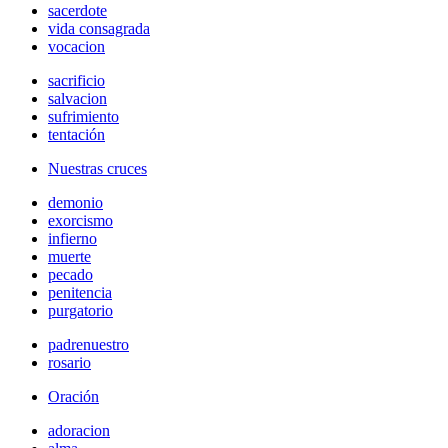
sacerdote
vida consagrada
vocacion
sacrificio
salvacion
sufrimiento
tentación
Nuestras cruces
demonio
exorcismo
infierno
muerte
pecado
penitencia
purgatorio
padrenuestro
rosario
Oración
adoracion