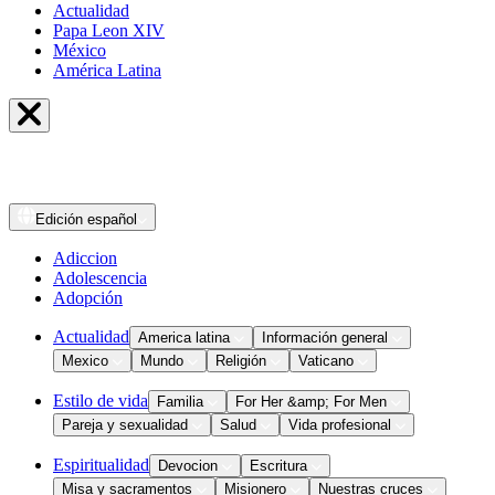
Actualidad
Papa Leon XIV
México
América Latina
Edición
español
Adiccion
Adolescencia
Adopción
Actualidad
America latina
Información general
Mexico
Mundo
Religión
Vaticano
Estilo de vida
Familia
For Her &amp; For Men
Pareja y sexualidad
Salud
Vida profesional
Espiritualidad
Devocion
Escritura
Misa y sacramentos
Misionero
Nuestras cruces