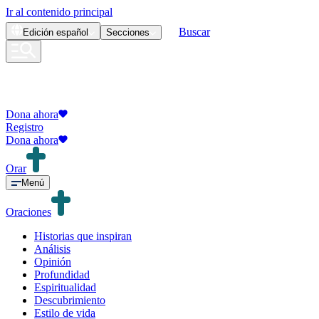
Ir al contenido principal
Buscar
Edición
español
Secciones
Dona ahora
Registro
Dona ahora
Orar
Menú
Oraciones
Historias que inspiran
Análisis
Opinión
Profundidad
Espiritualidad
Descubrimiento
Estilo de vida