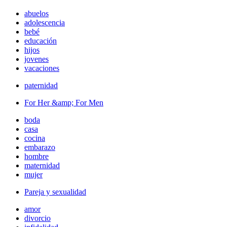
abuelos
adolescencia
bebé
educación
hijos
jovenes
vacaciones
paternidad
For Her &amp; For Men
boda
casa
cocina
embarazo
hombre
maternidad
mujer
Pareja y sexualidad
amor
divorcio