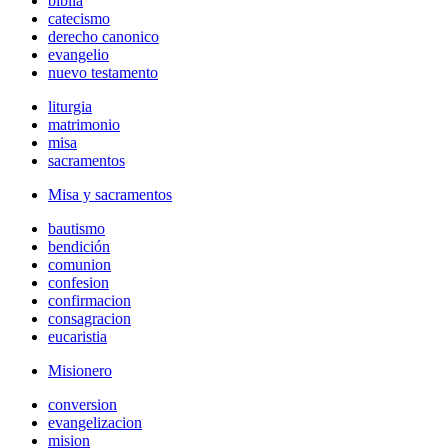
biblia
catecismo
derecho canonico
evangelio
nuevo testamento
liturgia
matrimonio
misa
sacramentos
Misa y sacramentos
bautismo
bendición
comunion
confesion
confirmacion
consagracion
eucaristia
Misionero
conversion
evangelizacion
mision