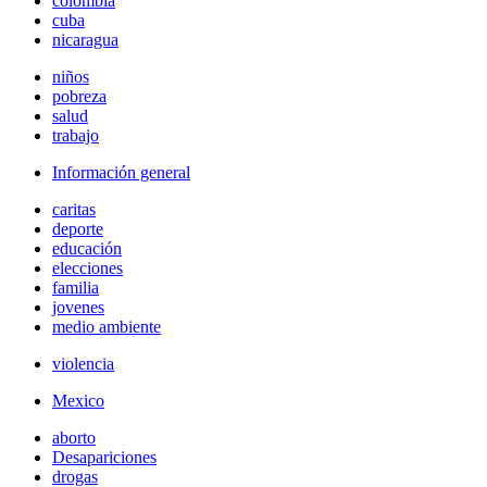
colombia
cuba
nicaragua
niños
pobreza
salud
trabajo
Información general
caritas
deporte
educación
elecciones
familia
jovenes
medio ambiente
violencia
Mexico
aborto
Desapariciones
drogas