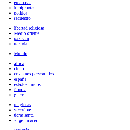
eutanasia
inmigrantes
política
secuestro
libertad religiosa
Medio oriente
pakistan
ucrania
Mundo
áfrica
china
cristianos perseguidos
españa
estados unidos
francia
guerra
religiosas
sacerdote
tierra santa
virgen maria