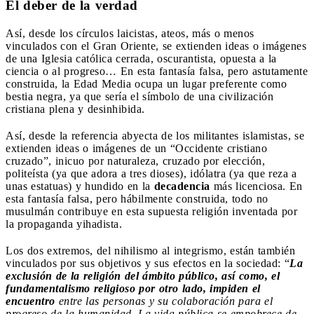
El deber de la verdad
Así, desde los círculos laicistas, ateos, más o menos
vinculados con el Gran Oriente, se extienden ideas o imágenes
de una Iglesia católica cerrada, oscurantista, opuesta a la
ciencia o al progreso… En esta fantasía falsa, pero astutamente
construida, la Edad Media ocupa un lugar preferente como
bestia negra, ya que sería el símbolo de una civilización
cristiana plena y desinhibida.
Así, desde la referencia abyecta de los militantes islamistas, se
extienden ideas o imágenes de un “Occidente cristiano
cruzado”, inicuo por naturaleza, cruzado por elección,
politeísta (ya que adora a tres dioses), idólatra (ya que reza a
unas estatuas) y hundido en la
decadencia
más licenciosa. En
esta fantasía falsa, pero hábilmente construida, todo no
musulmán contribuye en esta supuesta religión inventada por
la propaganda yihadista.
Los dos extremos, del nihilismo al integrismo, están también
vinculados por sus objetivos y sus efectos en la sociedad: “
La
exclusión de la religión del ámbito público, así como, el
fundamentalismo religioso por otro lado, impiden el
encuentro
entre las personas y su colaboración para el
progreso de la humanidad. La vida pública se empobrece de