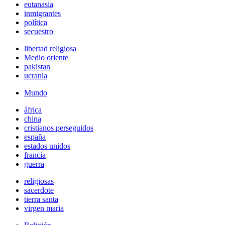
eutanasia
inmigrantes
política
secuestro
libertad religiosa
Medio oriente
pakistan
ucrania
Mundo
áfrica
china
cristianos perseguidos
españa
estados unidos
francia
guerra
religiosas
sacerdote
tierra santa
virgen maria