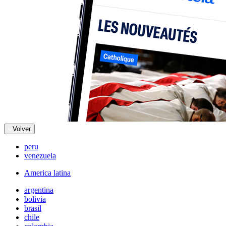
Volver
peru
venezuela
America latina
argentina
bolivia
brasil
chile