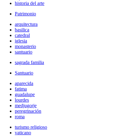
historia del arte
Patrimonio
arquitectura
basilica
catedral
iglesia
monasterio
santuario
sagrada familia
Santuario
aparecida
fatima
guadalupe
lourdes
medjugorje
peregrinación
roma
turismo religioso
vaticano