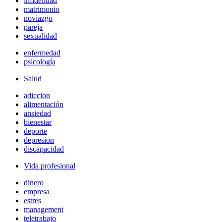
infidelidad
matrimonio
noviazgo
pareja
sexualidad
enfermedad
psicología
Salud
adiccion
alimentación
ansiedad
bienestar
deporte
depresion
discapacidad
Vida profesional
dinero
empresa
estres
management
teletrabajo