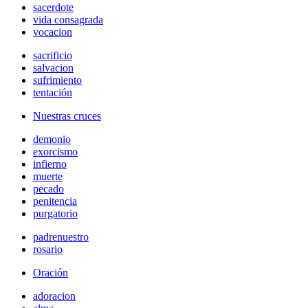
sacerdote
vida consagrada
vocacion
sacrificio
salvacion
sufrimiento
tentación
Nuestras cruces
demonio
exorcismo
infierno
muerte
pecado
penitencia
purgatorio
padrenuestro
rosario
Oración
adoracion