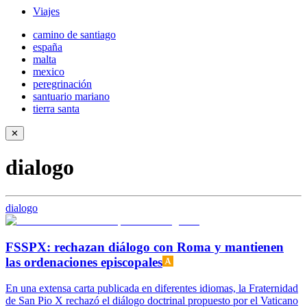
Viajes
camino de santiago
españa
malta
mexico
peregrinación
santuario mariano
tierra santa
✕
dialogo
dialogo
FSSPX: rechazan diálogo con Roma y mantienen
las ordenaciones episcopales
En una extensa carta publicada en diferentes idiomas, la Fraternidad
de San Pio X rechazó el diálogo doctrinal propuesto por el Vaticano