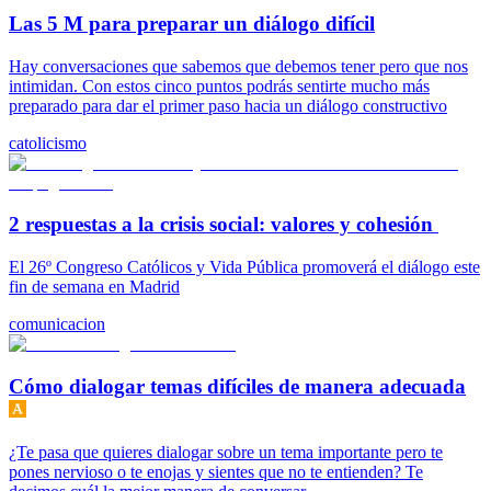
Las 5 M para preparar un diálogo difícil
Hay conversaciones que sabemos que debemos tener pero que nos
intimidan. Con estos cinco puntos podrás sentirte mucho más
preparado para dar el primer paso hacia un diálogo constructivo
catolicismo
2 respuestas a la crisis social: valores y cohesión
El 26º Congreso Católicos y Vida Pública promoverá el diálogo este
fin de semana en Madrid
comunicacion
Cómo dialogar temas difíciles de manera adecuada
¿Te pasa que quieres dialogar sobre un tema importante pero te
pones nervioso o te enojas y sientes que no te entienden? Te