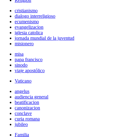
Religión
cristianismo
dialogo interreligioso
ecumenismo
evangelizacion
iglesia catolica
jornada mundial de la juventud
misionero
misa
papa francisco
sinodo
viaje apostólico
Vaticano
angelus
audiencia general
beatificacion
canonizacion
conclave
curia romana
jubileo
Familia