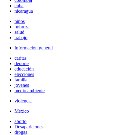
colombia
cuba
nicaragua
niños
pobreza
salud
trabajo
Información general
caritas
deporte
educación
elecciones
familia
jovenes
medio ambiente
violencia
Mexico
aborto
Desapariciones
drogas