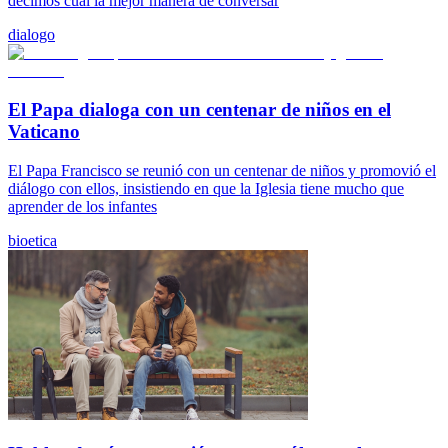
decimos cuál la mejor manera de conversar
dialogo
El Papa dialoga con un centenar de niños en el
Vaticano
El Papa Francisco se reunió con un centenar de niños y promovió el
diálogo con ellos, insistiendo en que la Iglesia tiene mucho que
aprender de los infantes
bioetica