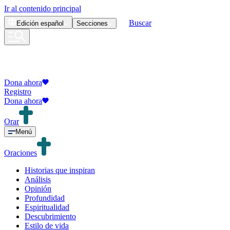
Ir al contenido principal
Buscar
Edición
español
Secciones
Dona ahora
Registro
Dona ahora
Orar
Menú
Oraciones
Historias que inspiran
Análisis
Opinión
Profundidad
Espiritualidad
Descubrimiento
Estilo de vida