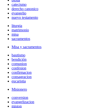
biblia
catecismo
derecho canonico
evangelio
nuevo testamento
liturgia
matrimonio
misa
sacramentos
Misa y sacramentos
bautismo
bendición
comunion
confesion
confirmacion
consagracion
eucaristia
Misionero
conversion
evangelizacion
mision