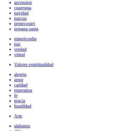
ascension
cuaresma
navidad
pascua
pentecostes
semana santa
misericordia
paz
verdad
virtud
Valores espiritualidad
alegria
amor
caridad
esperanza
fe
gracia
humildad
Arte
alabanza