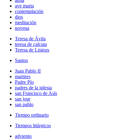
alma
ave maria
contemplación
dios
meditación
novena
Teresa de Ávila
teresa de calcuta
Teresa de Lisieux
Santos
Juan Pablo II
martires
Padre Pío
padres de la iglesia
san Francisco de Asís
san jose
san pablo
Tiempo ordinario
Tiempos litúrgicos
adviento