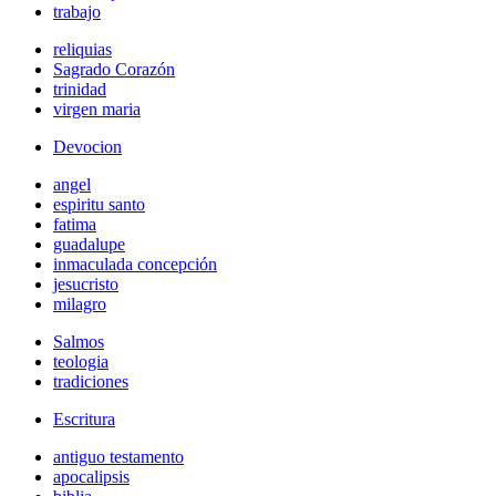
trabajo
reliquias
Sagrado Corazón
trinidad
virgen maria
Devocion
angel
espiritu santo
fatima
guadalupe
inmaculada concepción
jesucristo
milagro
Salmos
teologia
tradiciones
Escritura
antiguo testamento
apocalipsis