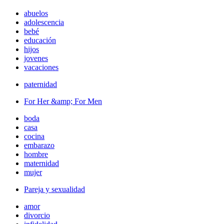
abuelos
adolescencia
bebé
educación
hijos
jovenes
vacaciones
paternidad
For Her &amp; For Men
boda
casa
cocina
embarazo
hombre
maternidad
mujer
Pareja y sexualidad
amor
divorcio