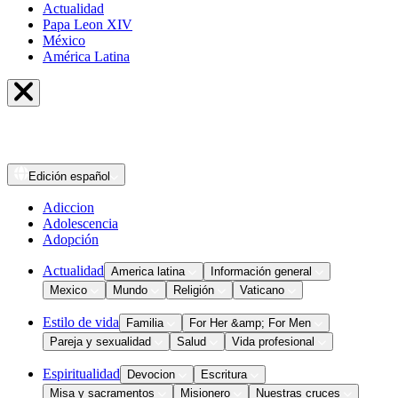
Actualidad
Papa Leon XIV
México
América Latina
Edición
español
Adiccion
Adolescencia
Adopción
Actualidad
America latina
Información general
Mexico
Mundo
Religión
Vaticano
Estilo de vida
Familia
For Her &amp; For Men
Pareja y sexualidad
Salud
Vida profesional
Espiritualidad
Devocion
Escritura
Misa y sacramentos
Misionero
Nuestras cruces