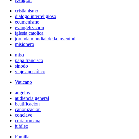
Religión
cristianismo
dialogo interreligioso
ecumenismo
evangelizacion
iglesia catolica
jornada mundial de la juventud
misionero
misa
papa francisco
sinodo
viaje apostólico
Vaticano
angelus
audiencia general
beatificacion
canonizacion
conclave
curia romana
jubileo
Familia