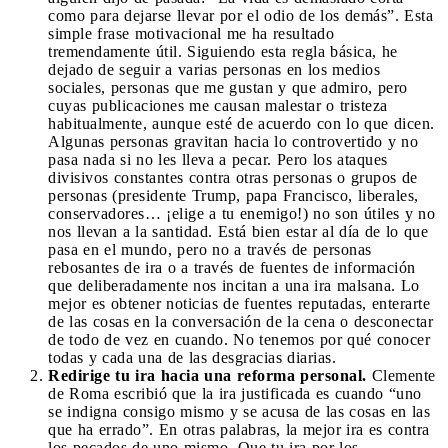
como para dejarse llevar por el odio de los demás”. Esta
simple frase motivacional me ha resultado
tremendamente útil. Siguiendo esta regla básica, he
dejado de seguir a varias personas en los medios
sociales, personas que me gustan y que admiro, pero
cuyas publicaciones me causan malestar o tristeza
habitualmente, aunque esté de acuerdo con lo que dicen.
Algunas personas gravitan hacia lo controvertido y no
pasa nada si no les lleva a pecar. Pero los ataques
divisivos constantes contra otras personas o grupos de
personas (presidente Trump, papa Francisco, liberales,
conservadores… ¡elige a tu enemigo!) no son útiles y no
nos llevan a la santidad. Está bien estar al día de lo que
pasa en el mundo, pero no a través de personas
rebosantes de ira o a través de fuentes de información
que deliberadamente nos incitan a una ira malsana. Lo
mejor es obtener noticias de fuentes reputadas, enterarte
de las cosas en la conversación de la cena o desconectar
de todo de vez en cuando. No tenemos por qué conocer
todas y cada una de las desgracias diarias.
Redirige tu ira hacia una reforma personal.
Clemente
de Roma escribió que la ira justificada es cuando “uno
se indigna consigo mismo y se acusa de las cosas en las
que ha errado”. En otras palabras, la mejor ira es contra
los pecados de uno mismo. Que tu ira por los