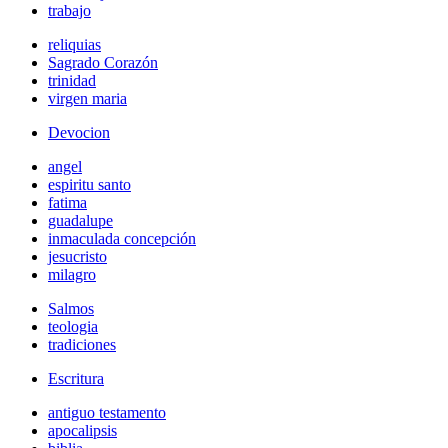
trabajo
reliquias
Sagrado Corazón
trinidad
virgen maria
Devocion
angel
espiritu santo
fatima
guadalupe
inmaculada concepción
jesucristo
milagro
Salmos
teologia
tradiciones
Escritura
antiguo testamento
apocalipsis