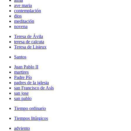
alma
ave maria
contemplación
dios
meditación
novena
Teresa de Ávila
teresa de calcuta
Teresa de Lisieux
Santos
Juan Pablo II
martires
Padre Pío
padres de la iglesia
san Francisco de Asís
san jose
san pablo
Tiempo ordinario
Tiempos litúrgicos
adviento