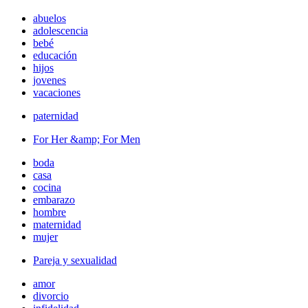
abuelos
adolescencia
bebé
educación
hijos
jovenes
vacaciones
paternidad
For Her &amp; For Men
boda
casa
cocina
embarazo
hombre
maternidad
mujer
Pareja y sexualidad
amor
divorcio