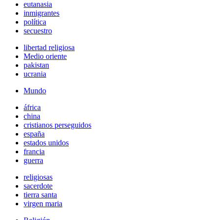
eutanasia
inmigrantes
política
secuestro
libertad religiosa
Medio oriente
pakistan
ucrania
Mundo
áfrica
china
cristianos perseguidos
españa
estados unidos
francia
guerra
religiosas
sacerdote
tierra santa
virgen maria