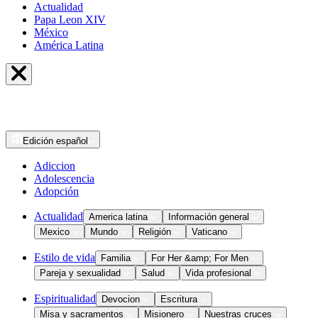
Actualidad
Papa Leon XIV
México
América Latina
Edición
español
Adiccion
Adolescencia
Adopción
Actualidad
America latina
Información general
Mexico
Mundo
Religión
Vaticano
Estilo de vida
Familia
For Her &amp; For Men
Pareja y sexualidad
Salud
Vida profesional
Espiritualidad
Devocion
Escritura
Misa y sacramentos
Misionero
Nuestras cruces