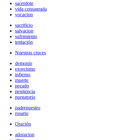
sacerdote
vida consagrada
vocacion
sacrificio
salvacion
sufrimiento
tentación
Nuestras cruces
demonio
exorcismo
infierno
muerte
pecado
penitencia
purgatorio
padrenuestro
rosario
Oración
adoracion