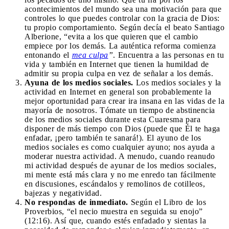
acontecimientos del mundo sea una motivación para que
controles lo que puedes controlar con la gracia de Dios:
tu propio comportamiento. Según decía el beato Santiago
Alberione, “evita a los que quieren que el cambio
empiece por los demás. La auténtica reforma comienza
entonando el
mea culpa
”
. Encuentra a las personas en tu
vida y también en Internet que tienen la humildad de
admitir su propia culpa en vez de señalar a los demás.
Ayuna de los medios sociales.
Los medios sociales y la
actividad en Internet en general son probablemente la
mejor oportunidad para crear ira insana en las vidas de la
mayoría de nosotros. Tómate un tiempo de abstinencia
de los medios sociales durante esta Cuaresma para
disponer de más tiempo con Dios (puede que Él te haga
enfadar, ¡pero también te sanará!). El ayuno de los
medios sociales es como cualquier ayuno; nos ayuda a
moderar nuestra actividad. A menudo, cuando reanudo
mi actividad después de ayunar de los medios sociales,
mi mente está más clara y no me enredo tan fácilmente
en discusiones, escándalos y remolinos de cotilleos,
bajezas y negatividad.
No respondas de inmediato.
Según el Libro de los
Proverbios, “el necio muestra en seguida su enojo”
(12:16). Así que, cuando estés enfadado y sientas la