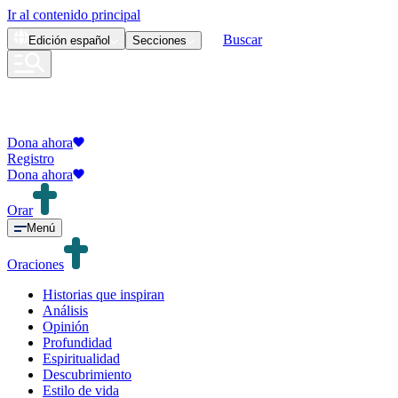
Ir al contenido principal
Buscar
Edición
español
Secciones
Dona ahora
Registro
Dona ahora
Orar
Menú
Oraciones
Historias que inspiran
Análisis
Opinión
Profundidad
Espiritualidad
Descubrimiento
Estilo de vida