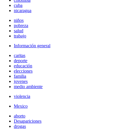
colombia
cuba
nicaragua
niños
pobreza
salud
trabajo
Información general
caritas
deporte
educación
elecciones
familia
jovenes
medio ambiente
violencia
Mexico
aborto
Desapariciones
drogas