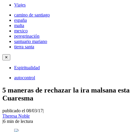
Viajes
camino de santiago
españa
malta
mexico
peregrinación
santuario mariano
tierra santa
✕
Espiritualidad
autocontrol
5 maneras de rechazar la ira malsana esta
Cuaresma
publicado el 08/03/17
|
Theresa Noble
|
6
min de lectura