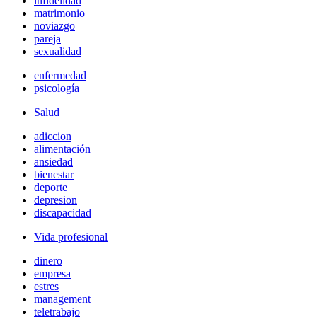
infidelidad
matrimonio
noviazgo
pareja
sexualidad
enfermedad
psicología
Salud
adiccion
alimentación
ansiedad
bienestar
deporte
depresion
discapacidad
Vida profesional
dinero
empresa
estres
management
teletrabajo