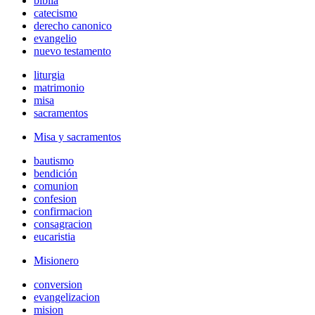
biblia
catecismo
derecho canonico
evangelio
nuevo testamento
liturgia
matrimonio
misa
sacramentos
Misa y sacramentos
bautismo
bendición
comunion
confesion
confirmacion
consagracion
eucaristia
Misionero
conversion
evangelizacion
mision