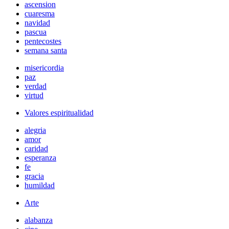
ascension
cuaresma
navidad
pascua
pentecostes
semana santa
misericordia
paz
verdad
virtud
Valores espiritualidad
alegria
amor
caridad
esperanza
fe
gracia
humildad
Arte
alabanza