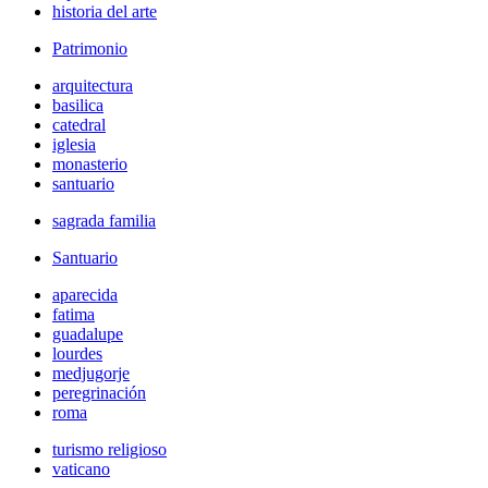
historia del arte
Patrimonio
arquitectura
basilica
catedral
iglesia
monasterio
santuario
sagrada familia
Santuario
aparecida
fatima
guadalupe
lourdes
medjugorje
peregrinación
roma
turismo religioso
vaticano