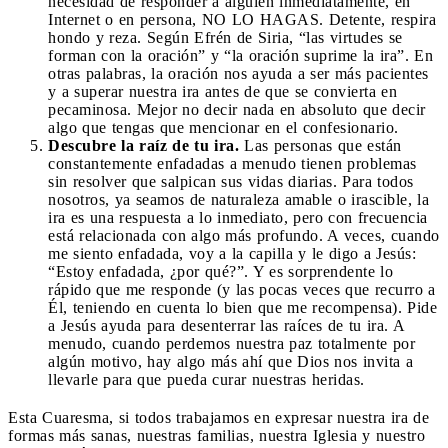
necesidad de responder a alguien inmediatamente, en
Internet o en persona, NO LO HAGAS. Detente, respira
hondo y reza. Según Efrén de Siria, “las virtudes se
forman con la oración” y “la oración suprime la ira”. En
otras palabras, la oración nos ayuda a ser más pacientes
y a superar nuestra ira antes de que se convierta en
pecaminosa. Mejor no decir nada en absoluto que decir
algo que tengas que mencionar en el confesionario.
Descubre la raíz de tu ira.
Las personas que están
constantemente enfadadas a menudo tienen problemas
sin resolver que salpican sus vidas diarias. Para todos
nosotros, ya seamos de naturaleza amable o irascible, la
ira es una respuesta a lo inmediato, pero con frecuencia
está relacionada con algo más profundo. A veces, cuando
me siento enfadada, voy a la capilla y le digo a Jesús:
“Estoy enfadada, ¿por qué?”. Y es sorprendente lo
rápido que me responde (y las pocas veces que recurro a
Él, teniendo en cuenta lo bien que me recompensa). Pide
a Jesús ayuda para desenterrar las raíces de tu ira. A
menudo, cuando perdemos nuestra paz totalmente por
algún motivo, hay algo más ahí que Dios nos invita a
llevarle para que pueda curar nuestras heridas.
Esta Cuaresma, si todos trabajamos en expresar nuestra ira de
formas más sanas, nuestras familias, nuestra Iglesia y nuestro