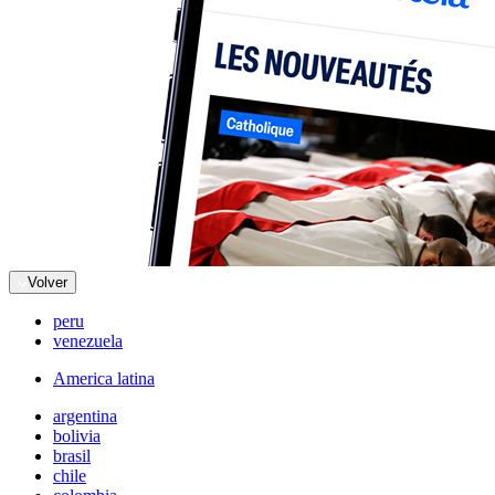
Volver
peru
venezuela
America latina
argentina
bolivia
brasil
chile