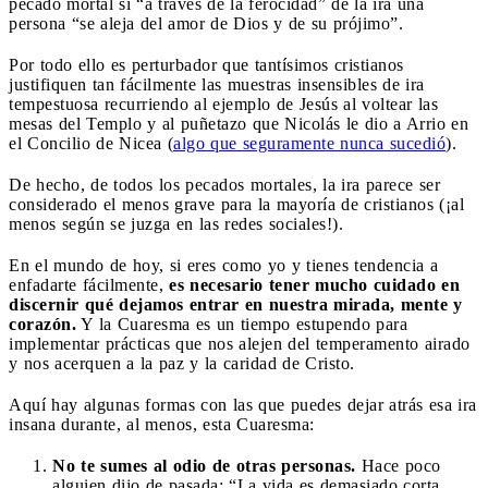
pecado mortal si “a través de la ferocidad” de la ira una
persona “se aleja del amor de Dios y de su prójimo”.
Por todo ello es perturbador que tantísimos cristianos
justifiquen tan fácilmente las muestras insensibles de ira
tempestuosa recurriendo al ejemplo de Jesús al voltear las
mesas del Templo y al puñetazo que Nicolás le dio a Arrio en
el Concilio de Nicea (
algo que seguramente nunca sucedió
).
De hecho, de todos los pecados mortales, la ira parece ser
considerado el menos grave para la mayoría de cristianos (¡al
menos según se juzga en las redes sociales!).
En el mundo de hoy, si eres como yo y tienes tendencia a
enfadarte fácilmente,
es necesario tener mucho cuidado en
discernir qué dejamos entrar en nuestra mirada, mente y
corazón.
Y la Cuaresma es un tiempo estupendo para
implementar prácticas que nos alejen del temperamento airado
y nos acerquen a la paz y la caridad de Cristo.
Aquí hay algunas formas con las que puedes dejar atrás esa ira
insana durante, al menos, esta Cuaresma:
No te sumes al odio de otras personas.
Hace poco
alguien dijo de pasada: “La vida es demasiado corta