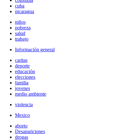
colombia
cuba
nicaragua
niños
pobreza
salud
trabajo
Información general
caritas
deporte
educación
elecciones
familia
jovenes
medio ambiente
violencia
Mexico
aborto
Desapariciones
drogas