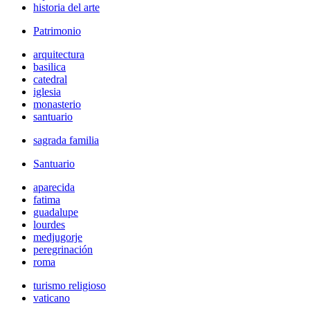
historia del arte
Patrimonio
arquitectura
basilica
catedral
iglesia
monasterio
santuario
sagrada familia
Santuario
aparecida
fatima
guadalupe
lourdes
medjugorje
peregrinación
roma
turismo religioso
vaticano