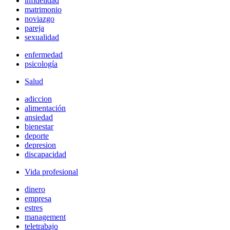
infidelidad
matrimonio
noviazgo
pareja
sexualidad
enfermedad
psicología
Salud
adiccion
alimentación
ansiedad
bienestar
deporte
depresion
discapacidad
Vida profesional
dinero
empresa
estres
management
teletrabajo