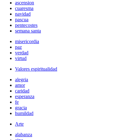
ascension
cuaresma
navidad
pascua
pentecostes
semana santa
misericordia
paz
verdad
virtud
Valores espiritualidad
alegria
amor
caridad
esperanza
fe
gracia
humildad
Arte
alabanza