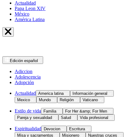
Actualidad
Papa Leon XIV
México
América Latina
Edición
español
Adiccion
Adolescencia
Adopción
Actualidad
America latina
Información general
Mexico
Mundo
Religión
Vaticano
Estilo de vida
Familia
For Her &amp; For Men
Pareja y sexualidad
Salud
Vida profesional
Espiritualidad
Devocion
Escritura
Misa y sacramentos
Misionero
Nuestras cruces