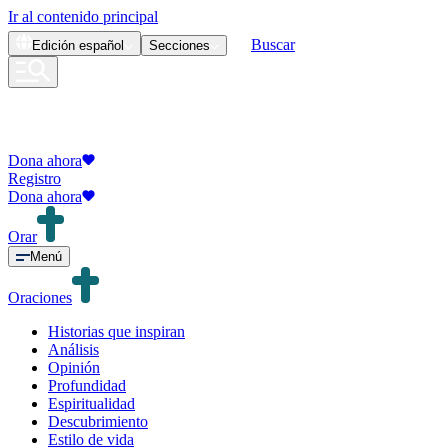
Ir al contenido principal
Buscar
Edición
español
Secciones
Dona ahora
Registro
Dona ahora
Orar
Menú
Oraciones
Historias que inspiran
Análisis
Opinión
Profundidad
Espiritualidad
Descubrimiento
Estilo de vida