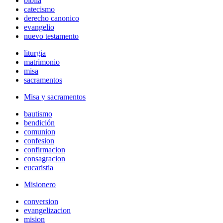
biblia
catecismo
derecho canonico
evangelio
nuevo testamento
liturgia
matrimonio
misa
sacramentos
Misa y sacramentos
bautismo
bendición
comunion
confesion
confirmacion
consagracion
eucaristia
Misionero
conversion
evangelizacion
mision