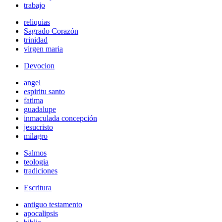
trabajo
reliquias
Sagrado Corazón
trinidad
virgen maria
Devocion
angel
espiritu santo
fatima
guadalupe
inmaculada concepción
jesucristo
milagro
Salmos
teologia
tradiciones
Escritura
antiguo testamento
apocalipsis