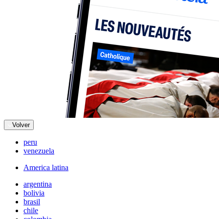
Volver
peru
venezuela
America latina
argentina
bolivia
brasil
chile