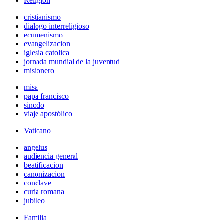
Religión
cristianismo
dialogo interreligioso
ecumenismo
evangelizacion
iglesia catolica
jornada mundial de la juventud
misionero
misa
papa francisco
sinodo
viaje apostólico
Vaticano
angelus
audiencia general
beatificacion
canonizacion
conclave
curia romana
jubileo
Familia