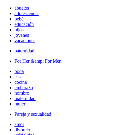
abuelos
adolescencia
bebé
educación
hijos
jovenes
vacaciones
paternidad
For Her &amp; For Men
boda
casa
cocina
embarazo
hombre
maternidad
mujer
Pareja y sexualidad
amor
divorcio