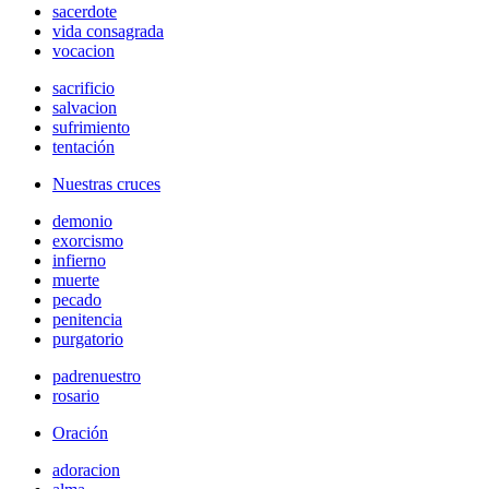
sacerdote
vida consagrada
vocacion
sacrificio
salvacion
sufrimiento
tentación
Nuestras cruces
demonio
exorcismo
infierno
muerte
pecado
penitencia
purgatorio
padrenuestro
rosario
Oración
adoracion