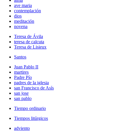
alma
ave maria
contemplación
dios
meditación
novena
Teresa de Ávila
teresa de calcuta
Teresa de Lisieux
Santos
Juan Pablo II
martires
Padre Pío
padres de la iglesia
san Francisco de Asís
san jose
san pablo
Tiempo ordinario
Tiempos litúrgicos
adviento