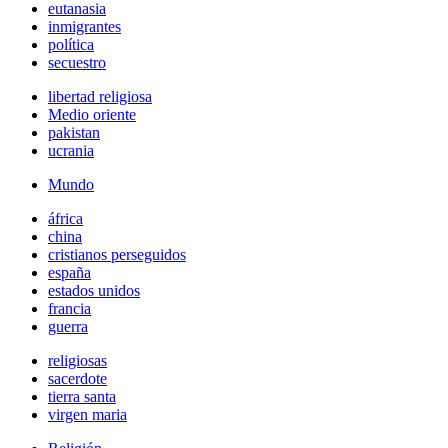
eutanasia
inmigrantes
política
secuestro
libertad religiosa
Medio oriente
pakistan
ucrania
Mundo
áfrica
china
cristianos perseguidos
españa
estados unidos
francia
guerra
religiosas
sacerdote
tierra santa
virgen maria