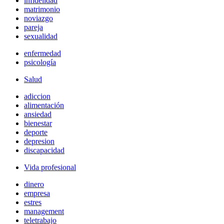
infidelidad
matrimonio
noviazgo
pareja
sexualidad
enfermedad
psicología
Salud
adiccion
alimentación
ansiedad
bienestar
deporte
depresion
discapacidad
Vida profesional
dinero
empresa
estres
management
teletrabajo