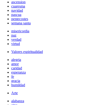
ascension
cuaresma
navidad
pascua
pentecostes
semana santa
misericordia
paz
verdad
virtud
Valores espiritualidad
alegria
amor
caridad
esperanza
fe
gracia
humildad
Arte
alabanza