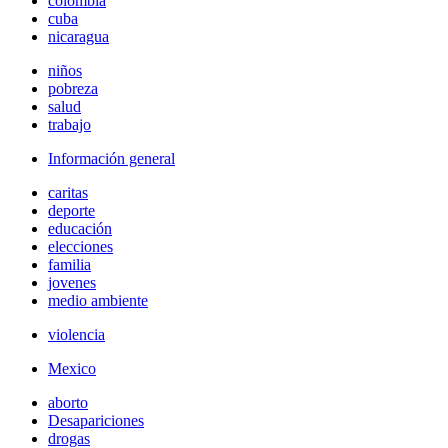
colombia
cuba
nicaragua
niños
pobreza
salud
trabajo
Información general
caritas
deporte
educación
elecciones
familia
jovenes
medio ambiente
violencia
Mexico
aborto
Desapariciones
drogas