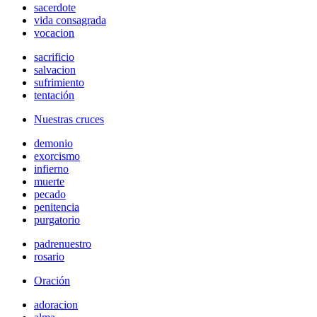
sacerdote
vida consagrada
vocacion
sacrificio
salvacion
sufrimiento
tentación
Nuestras cruces
demonio
exorcismo
infierno
muerte
pecado
penitencia
purgatorio
padrenuestro
rosario
Oración
adoracion