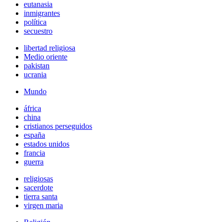
eutanasia
inmigrantes
política
secuestro
libertad religiosa
Medio oriente
pakistan
ucrania
Mundo
áfrica
china
cristianos perseguidos
españa
estados unidos
francia
guerra
religiosas
sacerdote
tierra santa
virgen maria