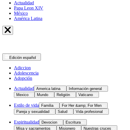
Actualidad
Papa Leon XIV
México
América Latina
Edición
español
Adiccion
Adolescencia
Adopción
Actualidad
America latina
Información general
Mexico
Mundo
Religión
Vaticano
Estilo de vida
Familia
For Her &amp; For Men
Pareja y sexualidad
Salud
Vida profesional
Espiritualidad
Devocion
Escritura
Misa y sacramentos
Misionero
Nuestras cruces