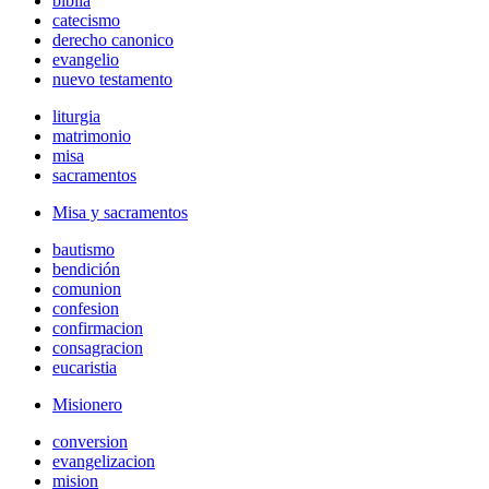
biblia
catecismo
derecho canonico
evangelio
nuevo testamento
liturgia
matrimonio
misa
sacramentos
Misa y sacramentos
bautismo
bendición
comunion
confesion
confirmacion
consagracion
eucaristia
Misionero
conversion
evangelizacion
mision