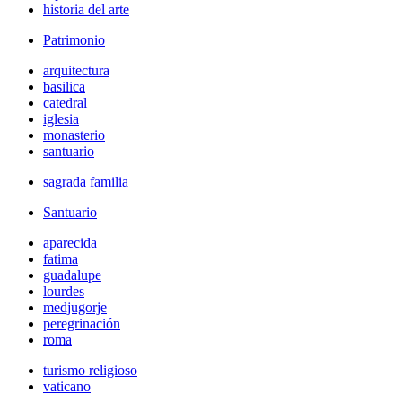
historia del arte
Patrimonio
arquitectura
basilica
catedral
iglesia
monasterio
santuario
sagrada familia
Santuario
aparecida
fatima
guadalupe
lourdes
medjugorje
peregrinación
roma
turismo religioso
vaticano