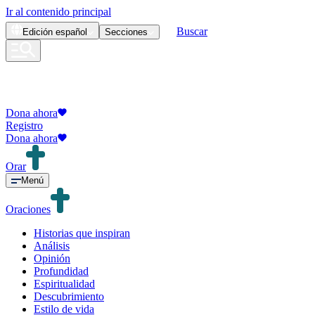
Ir al contenido principal
Buscar
Edición
español
Secciones
Dona ahora
Registro
Dona ahora
Orar
Menú
Oraciones
Historias que inspiran
Análisis
Opinión
Profundidad
Espiritualidad
Descubrimiento
Estilo de vida