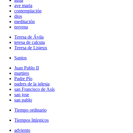
alma
ave maria
contemplación
dios
meditación
novena
Teresa de Ávila
teresa de calcuta
Teresa de Lisieux
Santos
Juan Pablo II
martires
Padre Pío
padres de la iglesia
san Francisco de Asís
san jose
san pablo
Tiempo ordinario
Tiempos litúrgicos
adviento