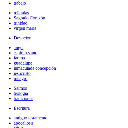
trabajo
reliquias
Sagrado Corazón
trinidad
virgen maria
Devocion
angel
espiritu santo
fatima
guadalupe
inmaculada concepción
jesucristo
milagro
Salmos
teologia
tradiciones
Escritura
antiguo testamento
apocalipsis