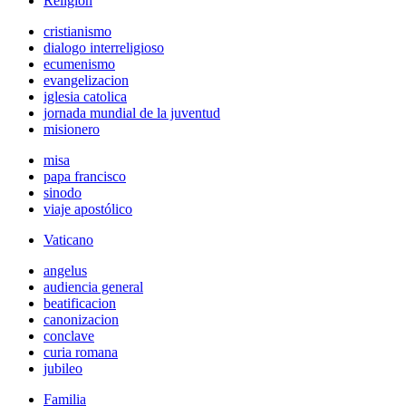
Religión
cristianismo
dialogo interreligioso
ecumenismo
evangelizacion
iglesia catolica
jornada mundial de la juventud
misionero
misa
papa francisco
sinodo
viaje apostólico
Vaticano
angelus
audiencia general
beatificacion
canonizacion
conclave
curia romana
jubileo
Familia