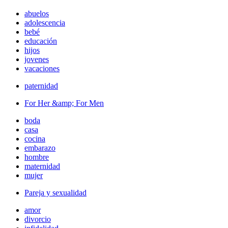
abuelos
adolescencia
bebé
educación
hijos
jovenes
vacaciones
paternidad
For Her &amp; For Men
boda
casa
cocina
embarazo
hombre
maternidad
mujer
Pareja y sexualidad
amor
divorcio