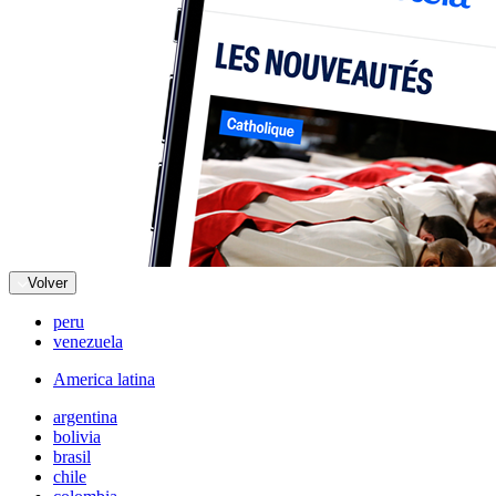
Volver
peru
venezuela
America latina
argentina
bolivia
brasil
chile