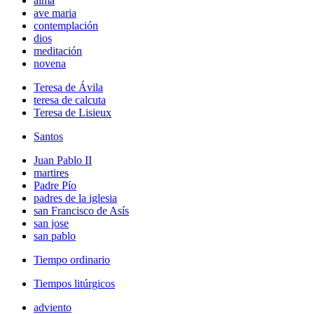
alma
ave maria
contemplación
dios
meditación
novena
Teresa de Ávila
teresa de calcuta
Teresa de Lisieux
Santos
Juan Pablo II
martires
Padre Pío
padres de la iglesia
san Francisco de Asís
san jose
san pablo
Tiempo ordinario
Tiempos litúrgicos
adviento