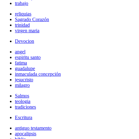
trabajo
reliquias
Sagrado Corazón
trinidad
virgen maria
Devocion
angel
espiritu santo
fatima
guadalupe
inmaculada concepción
jesucristo
milagro
Salmos
teologia
tradiciones
Escritura
antiguo testamento
apocalipsis