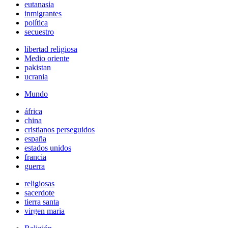
eutanasia
inmigrantes
política
secuestro
libertad religiosa
Medio oriente
pakistan
ucrania
Mundo
áfrica
china
cristianos perseguidos
españa
estados unidos
francia
guerra
religiosas
sacerdote
tierra santa
virgen maria