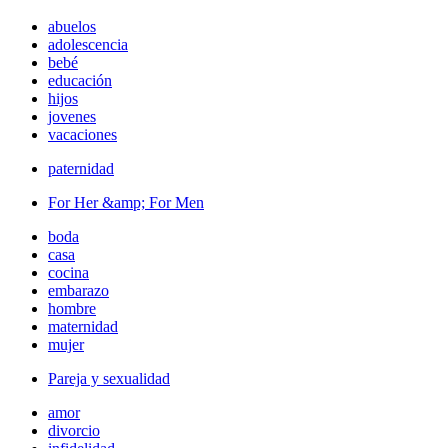
abuelos
adolescencia
bebé
educación
hijos
jovenes
vacaciones
paternidad
For Her &amp; For Men
boda
casa
cocina
embarazo
hombre
maternidad
mujer
Pareja y sexualidad
amor
divorcio