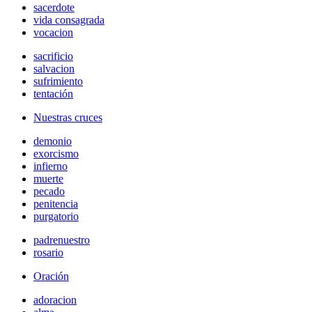
sacerdote
vida consagrada
vocacion
sacrificio
salvacion
sufrimiento
tentación
Nuestras cruces
demonio
exorcismo
infierno
muerte
pecado
penitencia
purgatorio
padrenuestro
rosario
Oración
adoracion