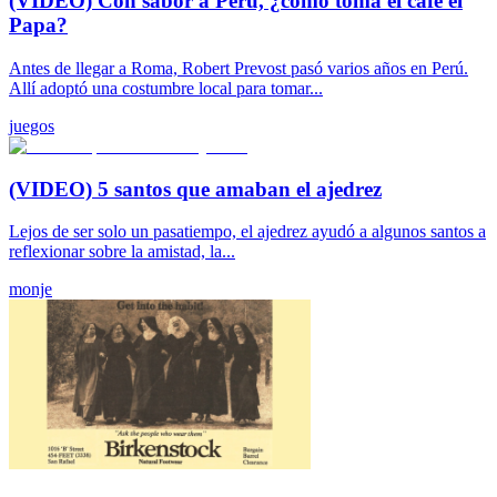
(VIDEO) Con sabor a Perú, ¿cómo toma el café el
Papa?
Antes de llegar a Roma, Robert Prevost pasó varios años en Perú.
Allí adoptó una costumbre local para tomar...
juegos
(VIDEO) 5 santos que amaban el ajedrez
Lejos de ser solo un pasatiempo, el ajedrez ayudó a algunos santos a
reflexionar sobre la amistad, la...
monje