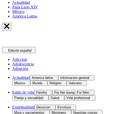
Actualidad
Papa Leon XIV
México
América Latina
Edición
español
Adiccion
Adolescencia
Adopción
Actualidad
America latina
Información general
Mexico
Mundo
Religión
Vaticano
Estilo de vida
Familia
For Her &amp; For Men
Pareja y sexualidad
Salud
Vida profesional
Espiritualidad
Devocion
Escritura
Misa y sacramentos
Misionero
Nuestras cruces