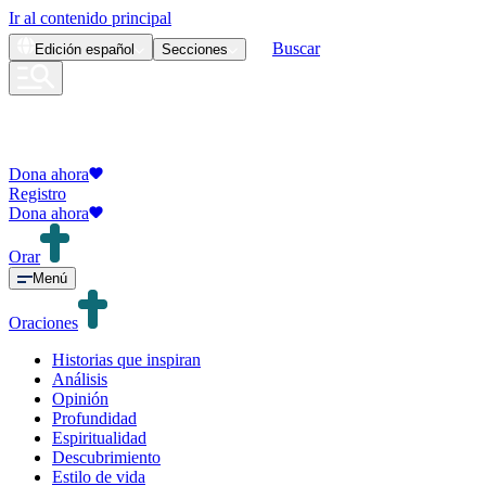
Ir al contenido principal
Buscar
Edición
español
Secciones
Dona ahora
Registro
Dona ahora
Orar
Menú
Oraciones
Historias que inspiran
Análisis
Opinión
Profundidad
Espiritualidad
Descubrimiento
Estilo de vida