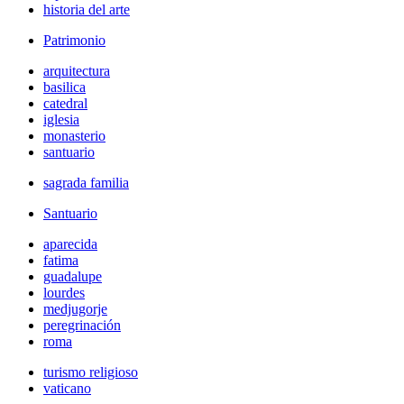
historia del arte
Patrimonio
arquitectura
basilica
catedral
iglesia
monasterio
santuario
sagrada familia
Santuario
aparecida
fatima
guadalupe
lourdes
medjugorje
peregrinación
roma
turismo religioso
vaticano