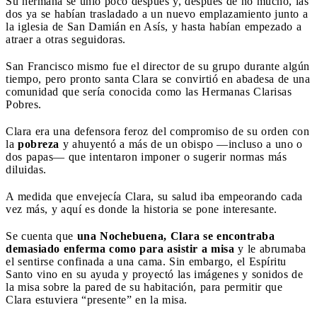
Su hermana se unió poco después y, después de no mucho, las
dos ya se habían trasladado a un nuevo emplazamiento junto a
la iglesia de San Damián en Asís, y hasta habían empezado a
atraer a otras seguidoras.
San Francisco mismo fue el director de su grupo durante algún
tiempo, pero pronto santa Clara se convirtió en abadesa de una
comunidad que sería conocida como las Hermanas Clarisas
Pobres.
Clara era una defensora feroz del compromiso de su orden con
la
pobreza
y ahuyentó a más de un obispo —incluso a uno o
dos papas— que intentaron imponer o sugerir normas más
diluidas.
A medida que envejecía Clara, su salud iba empeorando cada
vez más, y aquí es donde la historia se pone interesante.
Se cuenta que
una Nochebuena, Clara se encontraba
demasiado enferma como para asistir a misa
y le abrumaba
el sentirse confinada a una cama. Sin embargo, el Espíritu
Santo vino en su ayuda y proyectó las imágenes y sonidos de
la misa sobre la pared de su habitación, para permitir que
Clara estuviera “presente” en la misa.