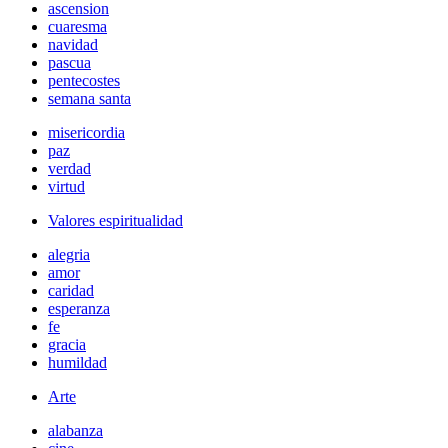
ascension
cuaresma
navidad
pascua
pentecostes
semana santa
misericordia
paz
verdad
virtud
Valores espiritualidad
alegria
amor
caridad
esperanza
fe
gracia
humildad
Arte
alabanza