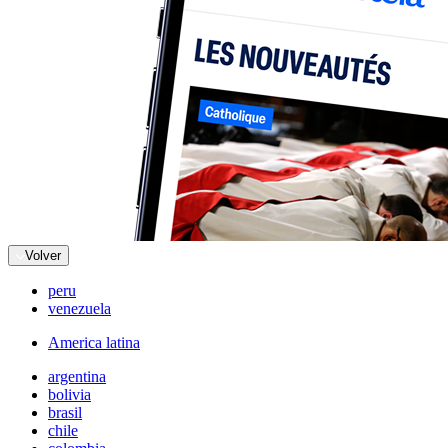
Volver
peru
venezuela
America latina
argentina
bolivia
brasil
chile