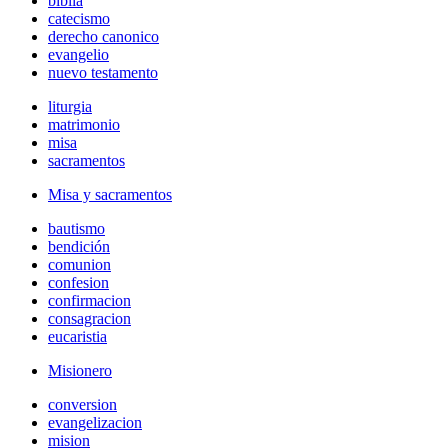
biblia
catecismo
derecho canonico
evangelio
nuevo testamento
liturgia
matrimonio
misa
sacramentos
Misa y sacramentos
bautismo
bendición
comunion
confesion
confirmacion
consagracion
eucaristia
Misionero
conversion
evangelizacion
mision