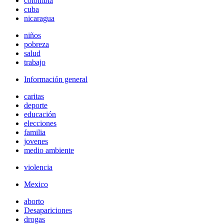
colombia
cuba
nicaragua
niños
pobreza
salud
trabajo
Información general
caritas
deporte
educación
elecciones
familia
jovenes
medio ambiente
violencia
Mexico
aborto
Desapariciones
drogas