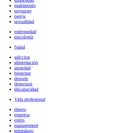
infidelidad
matrimonio
noviazgo
pareja
sexualidad
enfermedad
psicología
Salud
adiccion
alimentación
ansiedad
bienestar
deporte
depresion
discapacidad
Vida profesional
dinero
empresa
estres
management
teletrabajo