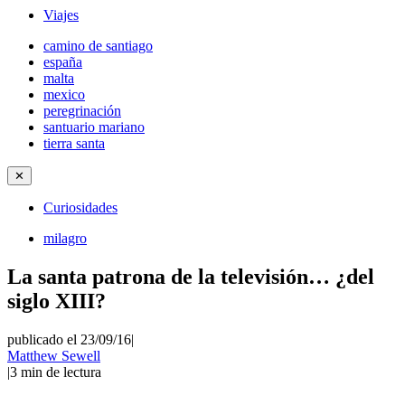
Viajes
camino de santiago
españa
malta
mexico
peregrinación
santuario mariano
tierra santa
✕
Curiosidades
milagro
La santa patrona de la televisión… ¿del
siglo XIII?
publicado el 23/09/16
|
Matthew Sewell
|
3
min de lectura