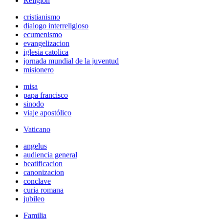
Religión
cristianismo
dialogo interreligioso
ecumenismo
evangelizacion
iglesia catolica
jornada mundial de la juventud
misionero
misa
papa francisco
sinodo
viaje apostólico
Vaticano
angelus
audiencia general
beatificacion
canonizacion
conclave
curia romana
jubileo
Familia