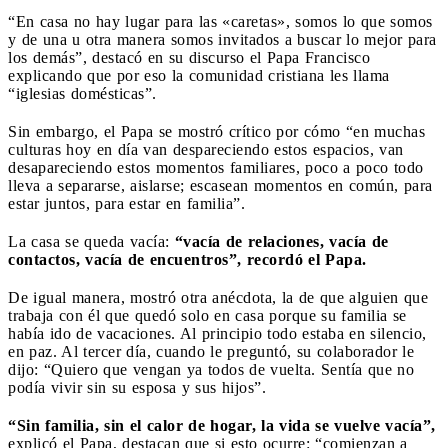
“En casa no hay lugar para las «caretas», somos lo que somos
y de una u otra manera somos invitados a buscar lo mejor para
los demás”, destacó en su discurso el Papa Francisco
explicando que por eso la comunidad cristiana les llama
“iglesias domésticas”.
Sin embargo, el Papa se mostró crítico por cómo “en muchas
culturas hoy en día van despareciendo estos espacios, van
desapareciendo estos momentos familiares, poco a poco todo
lleva a separarse, aislarse; escasean momentos en común, para
estar juntos, para estar en familia”.
La casa se queda vacía:
“vacía de relaciones, vacía de
contactos, vacía de encuentros”, recordó el Papa.
De igual manera, mostró otra anécdota, la de que alguien que
trabaja con él que quedó solo en casa porque su familia se
había ido de vacaciones. Al principio todo estaba en silencio,
en paz. Al tercer día, cuando le preguntó, su colaborador le
dijo: “Quiero que vengan ya todos de vuelta. Sentía que no
podía vivir sin su esposa y sus hijos”.
“Sin familia, sin el calor de hogar, la vida se vuelve vacía”,
explicó el Papa, destacan que si esto ocurre: “comienzan a