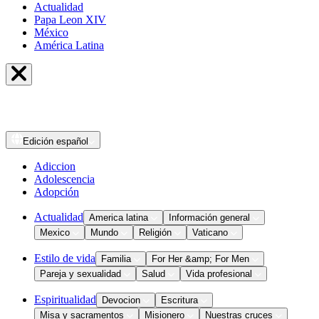
Actualidad
Papa Leon XIV
México
América Latina
Edición
español
Adiccion
Adolescencia
Adopción
Actualidad
America latina
Información general
Mexico
Mundo
Religión
Vaticano
Estilo de vida
Familia
For Her &amp; For Men
Pareja y sexualidad
Salud
Vida profesional
Espiritualidad
Devocion
Escritura
Misa y sacramentos
Misionero
Nuestras cruces