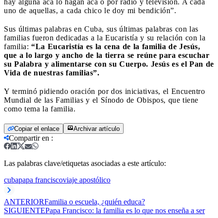
hay alguna acá lo hagan acá o por radio y televisión. A cada
uno de aquellas, a cada chico le doy mi bendición”.
Sus últimas palabras en Cuba, sus últimas palabras con las
familias fueron dedicadas a la Eucaristía y su relación con la
familia:
“La Eucaristía es la cena de la familia de Jesús,
que a lo largo y ancho de la tierra se reúne para escuchar
su Palabra y alimentarse con su Cuerpo. Jesús es el Pan de
Vida de nuestras familias”.
Y terminó pidiendo oración por dos iniciativas, el Encuentro
Mundial de las Familias y el Sínodo de Obispos, que tiene
como tema la familia.
Copiar el enlace
Archivar artículo
Compartir en
:
Las palabras clave/etiquetas asociadas a este artículo:
cuba
papa francisco
viaje apostólico
ANTERIOR
Familia o escuela, ¿quién educa?
SIGUIENTE
Papa Francisco: la familia es lo que nos enseña a ser