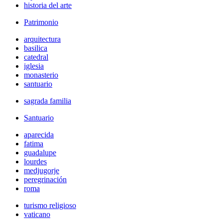
historia del arte
Patrimonio
arquitectura
basilica
catedral
iglesia
monasterio
santuario
sagrada familia
Santuario
aparecida
fatima
guadalupe
lourdes
medjugorje
peregrinación
roma
turismo religioso
vaticano