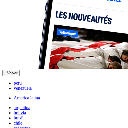
Volver
peru
venezuela
America latina
argentina
bolivia
brasil
chile