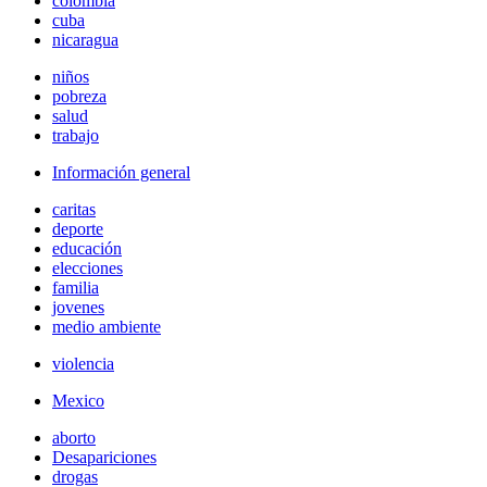
colombia
cuba
nicaragua
niños
pobreza
salud
trabajo
Información general
caritas
deporte
educación
elecciones
familia
jovenes
medio ambiente
violencia
Mexico
aborto
Desapariciones
drogas