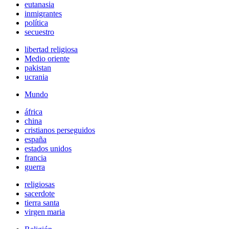
eutanasia
inmigrantes
política
secuestro
libertad religiosa
Medio oriente
pakistan
ucrania
Mundo
áfrica
china
cristianos perseguidos
españa
estados unidos
francia
guerra
religiosas
sacerdote
tierra santa
virgen maria