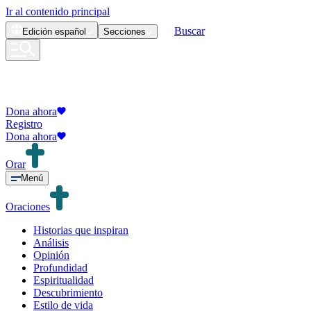
Ir al contenido principal
Buscar
Edición
español
Secciones
Dona ahora
Registro
Dona ahora
Orar
Menú
Oraciones
Historias que inspiran
Análisis
Opinión
Profundidad
Espiritualidad
Descubrimiento
Estilo de vida