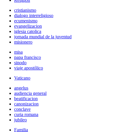
Religión
cristianismo
dialogo interreligioso
ecumenismo
evangelizacion
iglesia catolica
jornada mundial de la juventud
misionero
misa
papa francisco
sinodo
viaje apostólico
Vaticano
angelus
audiencia general
beatificacion
canonizacion
conclave
curia romana
jubileo
Familia