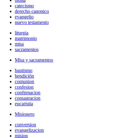
biblia
catecismo
derecho canonico
evangelio
nuevo testamento
liturgia
matrimonio
misa
sacramentos
Misa y sacramentos
bautismo
bendición
comunion
confesion
confirmacion
consagracion
eucaristia
Misionero
conversion
evangelizacion
mision