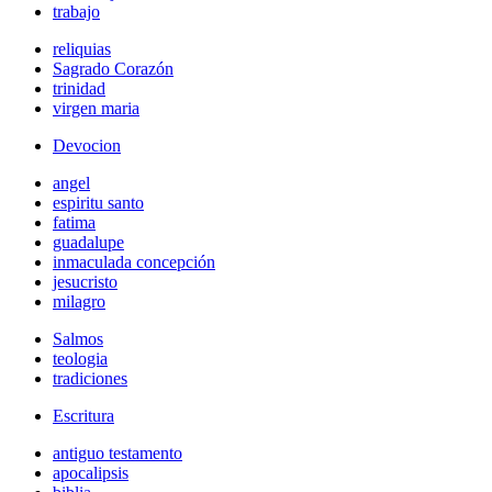
trabajo
reliquias
Sagrado Corazón
trinidad
virgen maria
Devocion
angel
espiritu santo
fatima
guadalupe
inmaculada concepción
jesucristo
milagro
Salmos
teologia
tradiciones
Escritura
antiguo testamento
apocalipsis