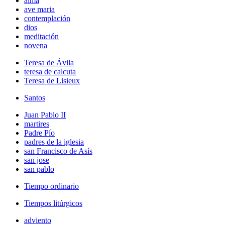
alma
ave maria
contemplación
dios
meditación
novena
Teresa de Ávila
teresa de calcuta
Teresa de Lisieux
Santos
Juan Pablo II
martires
Padre Pío
padres de la iglesia
san Francisco de Asís
san jose
san pablo
Tiempo ordinario
Tiempos litúrgicos
adviento