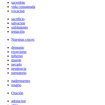
sacerdote
vida consagrada
vocacion
sacrificio
salvacion
sufrimiento
tentación
Nuestras cruces
demonio
exorcismo
infierno
muerte
pecado
penitencia
purgatorio
padrenuestro
rosario
Oración
adoracion