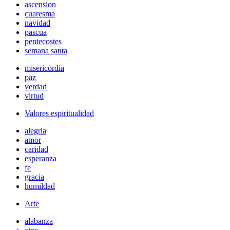
ascension
cuaresma
navidad
pascua
pentecostes
semana santa
misericordia
paz
verdad
virtud
Valores espiritualidad
alegria
amor
caridad
esperanza
fe
gracia
humildad
Arte
alabanza