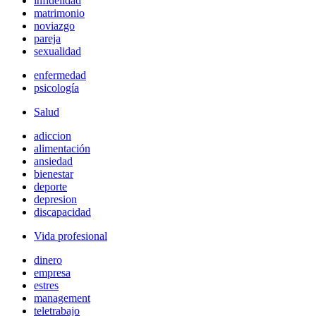
infidelidad
matrimonio
noviazgo
pareja
sexualidad
enfermedad
psicología
Salud
adiccion
alimentación
ansiedad
bienestar
deporte
depresion
discapacidad
Vida profesional
dinero
empresa
estres
management
teletrabajo