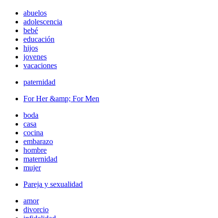
abuelos
adolescencia
bebé
educación
hijos
jovenes
vacaciones
paternidad
For Her &amp; For Men
boda
casa
cocina
embarazo
hombre
maternidad
mujer
Pareja y sexualidad
amor
divorcio