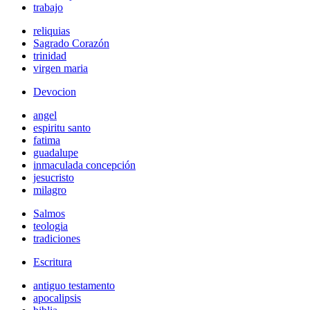
trabajo
reliquias
Sagrado Corazón
trinidad
virgen maria
Devocion
angel
espiritu santo
fatima
guadalupe
inmaculada concepción
jesucristo
milagro
Salmos
teologia
tradiciones
Escritura
antiguo testamento
apocalipsis