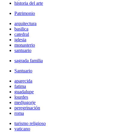
historia del arte
Patrimonio
arquitectura
basilica
catedral
iglesia
monasterio
santuario
sagrada familia
Santuario
aparecida
fatima
guadalupe
lourdes
medjugorje
peregrinación
roma
turismo religioso
vaticano