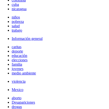
colombia
cuba
nicaragua
niños
pobreza
salud
trabajo
Información general
caritas
deporte
educación
elecciones
familia
jovenes
medio ambiente
violencia
Mexico
aborto
Desapariciones
drogas