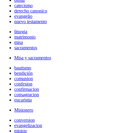
biblia
catecismo
derecho canonico
evangelio
nuevo testamento
liturgia
matrimonio
misa
sacramentos
Misa y sacramentos
bautismo
bendición
comunion
confesion
confirmacion
consagracion
eucaristia
Misionero
conversion
evangelizacion
mision