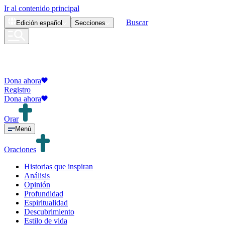
Ir al contenido principal
Buscar
Edición
español
Secciones
Dona ahora
Registro
Dona ahora
Orar
Menú
Oraciones
Historias que inspiran
Análisis
Opinión
Profundidad
Espiritualidad
Descubrimiento
Estilo de vida