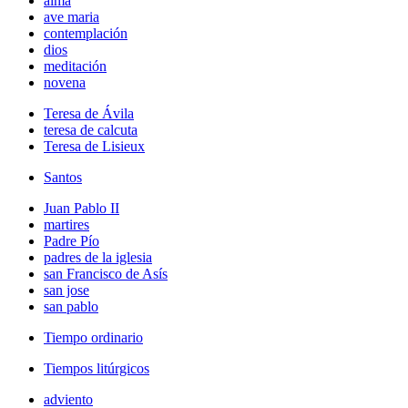
alma
ave maria
contemplación
dios
meditación
novena
Teresa de Ávila
teresa de calcuta
Teresa de Lisieux
Santos
Juan Pablo II
martires
Padre Pío
padres de la iglesia
san Francisco de Asís
san jose
san pablo
Tiempo ordinario
Tiempos litúrgicos
adviento