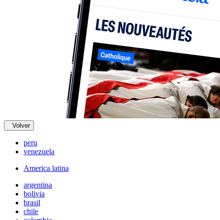
Volver
peru
venezuela
America latina
argentina
bolivia
brasil
chile