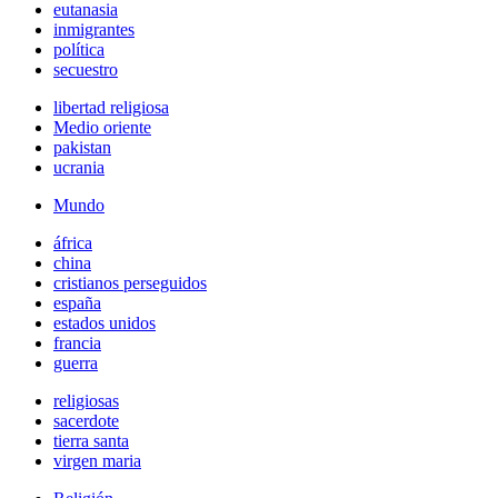
eutanasia
inmigrantes
política
secuestro
libertad religiosa
Medio oriente
pakistan
ucrania
Mundo
áfrica
china
cristianos perseguidos
españa
estados unidos
francia
guerra
religiosas
sacerdote
tierra santa
virgen maria