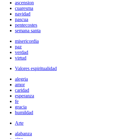
ascension
cuaresma
navidad
pascua
pentecostes
semana santa
misericordia
paz
verdad
virtud
Valores espiritualidad
alegria
amor
caridad
esperanza
fe
gracia
humildad
Arte
alabanza