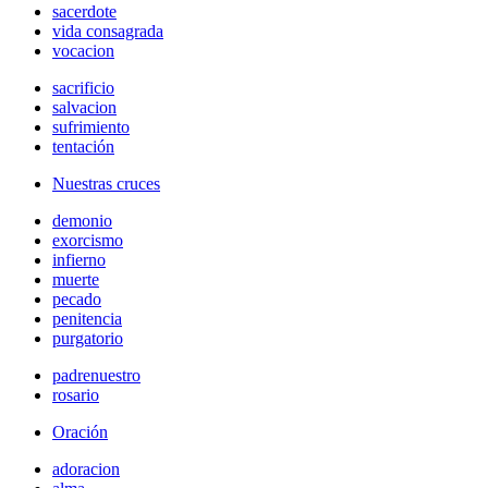
sacerdote
vida consagrada
vocacion
sacrificio
salvacion
sufrimiento
tentación
Nuestras cruces
demonio
exorcismo
infierno
muerte
pecado
penitencia
purgatorio
padrenuestro
rosario
Oración
adoracion