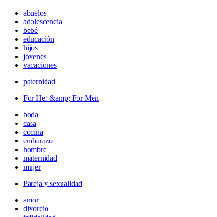
abuelos
adolescencia
bebé
educación
hijos
jovenes
vacaciones
paternidad
For Her &amp; For Men
boda
casa
cocina
embarazo
hombre
maternidad
mujer
Pareja y sexualidad
amor
divorcio