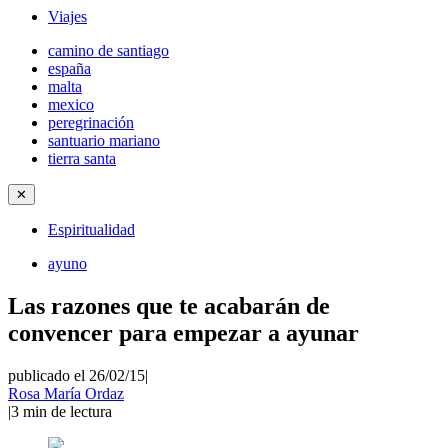
Viajes
camino de santiago
españa
malta
mexico
peregrinación
santuario mariano
tierra santa
✕
Espiritualidad
ayuno
Las razones que te acabarán de
convencer para empezar a ayunar
publicado el 26/02/15
|
Rosa María Ordaz
|
3
min de lectura