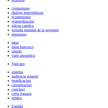
Religión
cristianismo
dialogo interreligioso
ecumenismo
evangelizacion
iglesia catolica
jornada mundial de la juventud
misionero
misa
papa francisco
sinodo
viaje apostólico
Vaticano
angelus
audiencia general
beatificacion
canonizacion
conclave
curia romana
jubileo
Familia