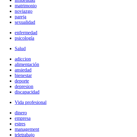
infidelidad
matrimonio
noviazgo
pareja
sexualidad
enfermedad
psicología
Salud
adiccion
alimentación
ansiedad
bienestar
deporte
depresion
discapacidad
Vida profesional
dinero
empresa
estres
management
teletrabajo