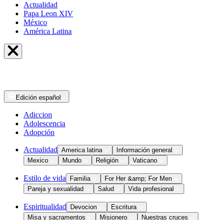
Actualidad
Papa Leon XIV
México
América Latina
Edición
español
Adiccion
Adolescencia
Adopción
Actualidad
America latina
Información general
Mexico
Mundo
Religión
Vaticano
Estilo de vida
Familia
For Her &amp; For Men
Pareja y sexualidad
Salud
Vida profesional
Espiritualidad
Devocion
Escritura
Misa y sacramentos
Misionero
Nuestras cruces